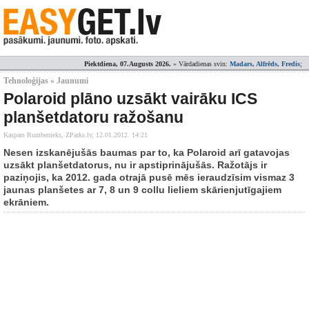
Piektdiena, 07.Augusts 2026.
» Vārdadienas svin:
Madars, Alfrēds, Fredis
;
Tehnoloģijas » Jaunumi
Polaroid plāno uzsākt vairāku ICS
planšetdatoru ražošanu
Kaspars Rumbenieks, ZParks.lv,
12.01.2012. 14:21
Nesen izskanējušās baumas par to, ka Polaroid arī gatavojas
uzsākt planšetdatorus, nu ir apstiprinājušās. Ražotājs ir
paziņojis, ka 2012. gada otrajā pusē mēs ieraudzīsim vismaz 3
jaunas planšetes ar 7, 8 un 9 collu lieliem skārienjutīgajiem
ekrāniem.