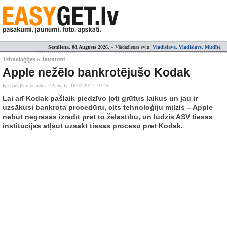
Sestdiena, 08.Augusts 2026.
» Vārdadienas svin:
Vladislava, Vladislavs, Mudīte
;
Tehnoloģijas » Jaunumi
Apple nežēlo bankrotējušo Kodak
Kaspars Rumbenieks, ZParks.lv,
16.02.2012. 10:49
Lai arī Kodak pašlaik piedzīvo ļoti grūtus laikus un jau ir
uzsākusi bankrota procedūru, cits tehnoloģiju milzis – Apple
nebūt negrasās izrādīt pret to žēlastību, un lūdzis ASV tiesas
institūcijas atļaut uzsākt tiesas procesu pret Kodak.