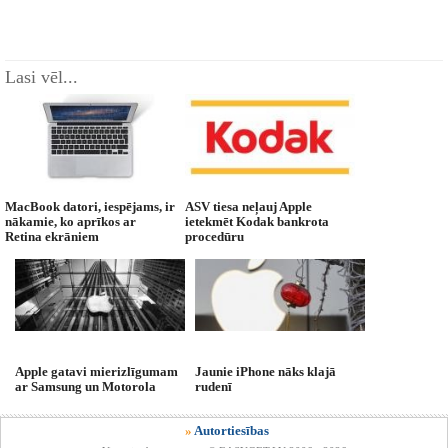
Lasi vēl...
MacBook datori, iespējams, ir
ASV tiesa neļauj Apple
nākamie, ko aprīkos ar
ietekmēt Kodak bankrota
Retina ekrāniem
procedūru
Apple gatavi mierizlīgumam
Jaunie iPhone nāks klajā
ar Samsung un Motorola
rudenī
»
Autortiesības