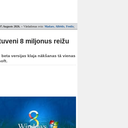
07.Augusts 2026.
» Vārdadienas svin:
Madars, Alfrēds, Fredis
;
uveni 8 miljonus reižu
beta versijas klaja nākšanas tā vienas
oft.