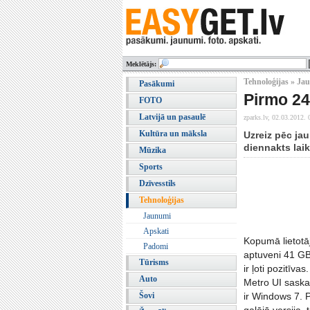
Meklētājs:
Tehnoloģijas » Ja
Pasākumi
Pirmo 24
FOTO
Latvijā un pasaulē
zparks.lv,
02.03.2012. 
Kultūra un māksla
Uzreiz pēc ja
diennakts laik
Mūzika
Sports
Dzīvesstils
Tehnoloģijas
Jaunumi
Apskati
Kopumā lietotāji
Padomi
aptuveni 41 G
Tūrisms
ir ļoti pozitīv
Auto
Metro UI saska
Šovi
ir Windows 7. 