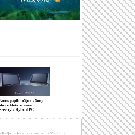
Jauns papildinājums Sony
planšetdatoru saimē -
Freestyle Hybrid PC
modificējot un ievieotjot atsauci uz EASYGET.LV