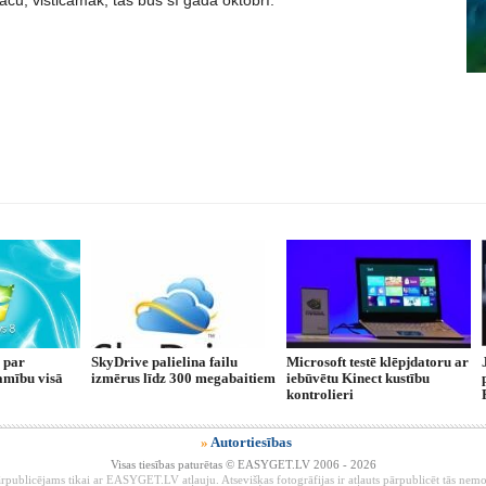
 taču, visticamāk, tas būs šī gada oktobrī.
 par
SkyDrive palielina failu
Microsoft testē klēpjdatoru ar
amību visā
izmērus līdz 300 megabaitiem
iebūvētu Kinect kustību
kontrolieri
»
Autortiesības
Visas tiesības paturētas © EASYGET.LV 2006 - 2026
rpublicējams tikai ar EASYGET.LV atļauju. Atsevišķas fotogrāfijas ir atļauts pārpublicēt tās ne