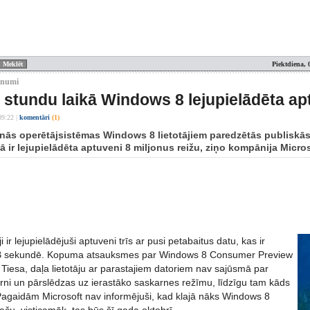
Piektdiena, 
unumi
 stundu laikā Windows 8 lejupielādēta apt
09:22
|
komentāri
(1)
unās operētājsistēmas Windows 8 lietotājiem paredzētās publiskās 
ā ir lejupielādēta aptuveni 8 miljonus reižu, ziņo kompānija Micros
 ir lejupielādējuši aptuveni trīs ar pusi petabaitus datu, kas ir
B sekundē. Kopuma atsauksmes par Windows 8 Consumer Preview
as. Tiesa, daļa lietotāju ar parastajiem datoriem nav sajūsmā par
rni un pārslēdzas uz ierastāko saskarnes režīmu, līdzīgu tam kāds
Pagaidām Microsoft nav informējuši, kad klajā nāks Windows 8