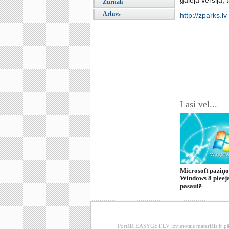
galējā versija,
Žurnāli
Arhīvs
http://zparks.lv
Lasi vēl...
Microsoft paziņo
Windows 8 pieej
pasaulē
Portālā EASYGET.LV izvietotais materiāls ir pā