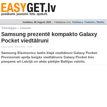
Sestdiena, 08.Augusts 2026.
» Vārdadienas svin:
Vladislava, Vladislavs, Mudīte
;
Tehnoloģijas » Jaunumi
Samsung prezentē kompakto Galaxy
Pocket viedtālruni
Līna Lisnere,
06.03.2012. 15:00
Samsung Electronics laidis klajā viedtālruni Galaxy Pocket.
Provizoriski aprīļa beigās viedtālrunis Galaxy Pocket būs
pieejams arī Latvijā un abās pārējās Baltijas valstīs.