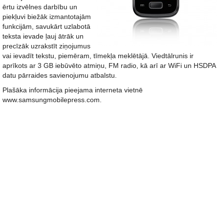
ērtu izvēlnes darbību un
piekļuvi biežāk izmantotajām
funkcijām, savukārt uzlabotā
teksta ievade ļauj ātrāk un
precīzāk uzrakstīt ziņojumus
vai ievadīt tekstu, piemēram, tīmekļa meklētājā. Viedtālrunis ir
aprīkots ar 3 GB iebūvēto atmiņu, FM radio, kā arī ar WiFi un HSDPA
datu pārraides savienojumu atbalstu.
Plašāka informācija pieejama interneta vietnē
www.samsungmobilepress.com.