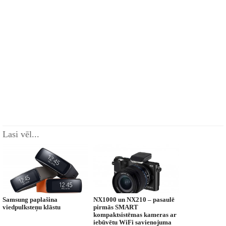
Lasi vēl...
Samsung paplašina
NX1000 un NX210 – pasaulē
viedpulksteņu klāstu
pirmās SMART
kompaktsistēmas kameras ar
iebūvētu WiFi savienojuma