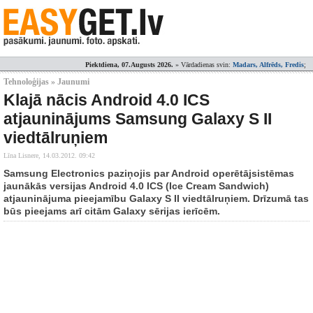
Piektdiena, 07.Augusts 2026.
» Vārdadienas svin:
Madars, Alfrēds, Fredis
;
Tehnoloģijas » Jaunumi
Klajā nācis Android 4.0 ICS
atjauninājums Samsung Galaxy S II
viedtālruņiem
Līna Lisnere,
14.03.2012. 09:42
Samsung Electronics paziņojis par Android operētājsistēmas
jaunākās versijas Android 4.0 ICS (Ice Cream Sandwich)
atjauninājuma pieejamību Galaxy S II viedtālruņiem. Drīzumā tas
būs pieejams arī citām Galaxy sērijas ierīcēm.