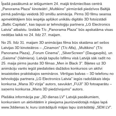
Īpašā pasākumā ar ielūgumiem 24. maijā tirdzniecības centrā
„Panorama Plaza" kinoteātrī „Multikino" pirmizrādi piedzīvos Baltijā
pirmā pašmāju veidotā 3D smilšu animācija. Pirms 3D filmu seansa
apmeklētājiem būs iespēja aplūkot unikālu digitālo 3D fotoizstādi
„Baltic Capitals", kas tapusi ar tehnoloģiju partnera „LG Electronics
Latvia" atbalstu. Izstāde T/c „Panorama Plaza" būs apskatāma visas
nedēļas laikā no 24. līdz 27. maijam.
No 25. līdz 31. maijam 3D animācijas filma būs skatāma arī sešos
Latvijas 3D kinoteātros – „Cinamon" (T/c Alfa), „Multikino" (T/c
Panorama Plaza), „Forum Cinema", „SilverScreen" (Daugavpils), un
„Gaisma" (Valmiera). Latvijā tapušo īsfilmu visā Latvijā sāk radīt no
25. maija pirms jaunās 3D filmas „Men in Black 3". Biļetes uz 3D
animāciju varēs iegūt piedaloties dažādos konkursos un aktīvi
iesaistoties praktiskajos semināros. Vērtīgas balvas – 3D telefonu no
tehnoloģiju partnera „LG Electronics Latvia" iegūs radošākais ideju
konkursa „Mana 3D vīzija" autors, savukārt „FUJI" 3D fotoaparātu –
saņems konkursa „Mans 3D piedzīvojums" autors.
Plašāka informācija par „3D dienas.LV" Latvijā pasākumiem,
konkursiem un aktivitātēm ir pieejama jaunizveidotajā mājas lapā
www.3ddienas.lv, kuru izstrādājuši mājas lapu izstrādātāji „SEM.LV".