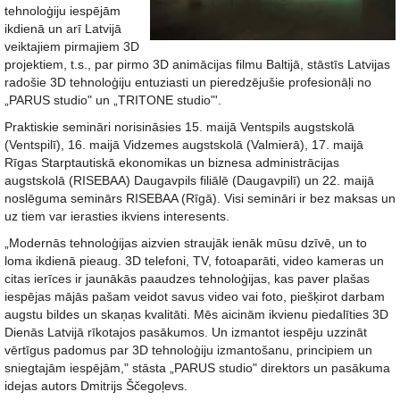
tehnoloģiju iespējām
ikdienā un arī Latvijā
veiktajiem pirmajiem 3D
projektiem, t.s., par pirmo 3D animācijas filmu Baltijā, stāstīs Latvijas
radošie 3D tehnoloģiju entuziasti un pieredzējušie profesionāļi no
„PARUS studio" un „TRITONE studio"'.
Praktiskie semināri norisināsies 15. maijā Ventspils augstskolā
(Ventspilī), 16. maijā Vidzemes augstskolā (Valmierā), 17. maijā
Rīgas Starptautiskā ekonomikas un biznesa administrācijas
augstskolā (RISEBAA) Daugavpils filiālē (Daugavpilī) un 22. maijā
noslēguma seminārs RISEBAA (Rīgā). Visi semināri ir bez maksas un
uz tiem var ierasties ikviens interesents.
„Modernās tehnoloģijas aizvien straujāk ienāk mūsu dzīvē, un to
loma ikdienā pieaug. 3D telefoni, TV, fotoaparāti, video kameras un
citas ierīces ir jaunākās paaudzes tehnoloģijas, kas paver plašas
iespējas mājās pašam veidot savus video vai foto, piešķirot darbam
augstu bildes un skaņas kvalitāti. Mēs aicinām ikvienu piedalīties 3D
Dienās Latvijā rīkotajos pasākumos. Un izmantot iespēju uzzināt
vērtīgus padomus par 3D tehnoloģiju izmantošanu, principiem un
sniegtajām iespējām," stāsta „PARUS studio" direktors un pasākuma
idejas autors Dmitrijs Ščegoļevs.