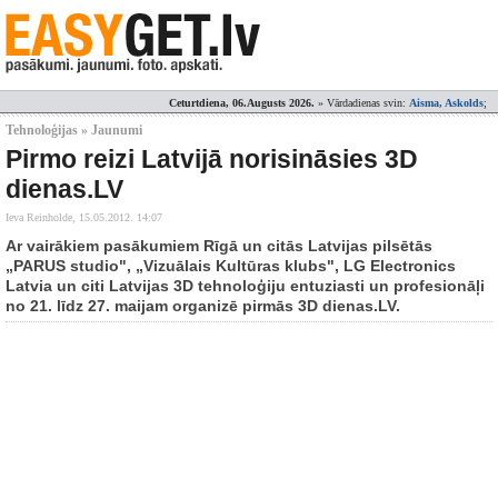
Ceturtdiena, 06.Augusts 2026.
» Vārdadienas svin:
Aisma, Askolds
;
Tehnoloģijas » Jaunumi
Pirmo reizi Latvijā norisināsies 3D
dienas.LV
Ieva Reinholde,
15.05.2012. 14:07
Ar vairākiem pasākumiem Rīgā un citās Latvijas pilsētās
„PARUS studio", „Vizuālais Kultūras klubs", LG Electronics
Latvia un citi Latvijas 3D tehnoloģiju entuziasti un profesionāļi
no 21. līdz 27. maijam organizē pirmās 3D dienas.LV.