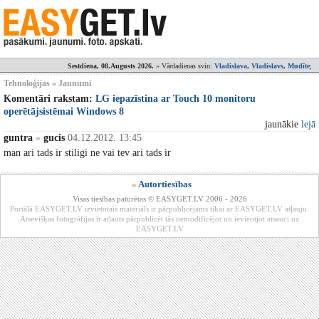
Sestdiena, 08.Augusts 2026.
» Vārdadienas svin:
Vladislava, Vladislavs, Mudīte
;
Tehnoloģijas » Jaunumi
Komentāri rakstam:
LG iepazīstina ar Touch 10 monitoru
operētājsistēmai Windows 8
jaunākie
lejā
guntra
»
gucis
04.12.2012. 13:45
man ari tads ir stiligi ne vai tev ari tads ir
»
Autortiesības
Visas tiesības paturētas © EASYGET.LV 2006 - 2026
Portālā EASYGET.LV izvietotais materiāls ir pārpublicējams tikai ar EASYGET.LV atļauju.
Atsevišķas fotogrāfijas ir atļauts pārpublicēt tās nemodificējot un ievieotjot atsauci uz
EASYGET.LV