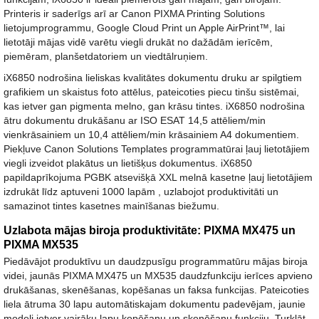
Printeris ir saderīgs arī ar Canon PIXMA Printing Solutions
lietojumprogrammu, Google Cloud Print un Apple AirPrint™, lai
lietotāji mājas vidē varētu viegli drukāt no dažādām ierīcēm,
piemēram, planšetdatoriem un viedtālruņiem.
iX6850 nodrošina lieliskas kvalitātes dokumentu druku ar spilgtiem
grafikiem un skaistus foto attēlus, pateicoties piecu tinšu sistēmai,
kas ietver gan pigmenta melno, gan krāsu tintes. iX6850 nodrošina
ātru dokumentu drukāšanu ar ISO ESAT 14,5 attēliem/min
vienkrāsainiem un 10,4 attēliem/min krāsainiem A4 dokumentiem.
Piekļuve Canon Solutions Templates programmatūrai ļauj lietotājiem
viegli izveidot plakātus un lietišķus dokumentus. iX6850
papildaprīkojuma PGBK atsevišķā XXL melnā kasetne ļauj lietotājiem
izdrukāt līdz aptuveni 1000 lapām , uzlabojot produktivitāti un
samazinot tintes kasetnes mainīšanas biežumu.
Uzlabota mājas biroja produktivitāte: PIXMA MX475 un
PIXMA MX535
Piedāvājot produktīvu un daudzpusīgu programmatūru mājas biroja
videi, jaunās PIXMA MX475 un MX535 daudzfunkciju ierīces apvieno
drukāšanas, skenēšanas, kopēšanas un faksa funkcijas. Pateicoties
liela ātruma 30 lapu automātiskajam dokumentu padevējam, jaunie
modeļi ietver vairāku lapu kopēšanu un skenēšanu funkciju. Turklāt