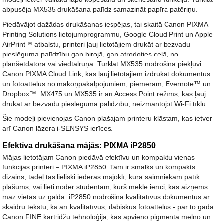
abpusēja MX535 drukāšana palīdz samazināt papīra patēriņu.
Piedāvājot dažādas drukāšanas iespējas, tai skaitā Canon PIXMA
Printing Solutions lietojumprogrammu, Google Cloud Print un Apple
AirPrint™ atbalstu, printeri ļauj lietotājiem drukāt ar bezvadu
pieslēguma palīdzību gan birojā, gan atrodoties ceļā, no
planšetdatora vai viedtālruņa. Turklāt MX535 nodrošina piekļuvi
Canon PIXMA Cloud Link, kas ļauj lietotājiem izdrukāt dokumentus
un fotoattēlus no mākoņpakalpojumiem, piemēram, Evernote™ un
Dropbox™. MX475 un MX535 ir arī Access Point režīms, kas ļauj
drukāt ar bezvadu pieslēguma palīdzību, neizmantojot Wi-Fi tīklu.
Šie modeļi pievienojas Canon plašajam printeru klāstam, kas ietver
arī Canon lāzera i-SENSYS ierīces.
Efektīva drukāšana mājās: PIXMA iP2850
Mājas lietotājam Canon piedāvā efektīvu un kompaktu vienas
funkcijas printeri – PIXMA iP2850. Tam ir smalks un kompakts
dizains, tādēļ tas lieliski iederas mājoklī, kura saimniekam patīk
plašums, vai lieti noder studentam, kurš meklē ierīci, kas aizņems
maz vietas uz galda. iP2850 nodrošina kvalitatīvus dokumentus ar
skaidru tekstu, kā arī kvalitatīvus, dabiskus fotoattēlus - par to gādā
Canon FINE kārtridžu tehnoloģija, kas apvieno pigmenta melno un