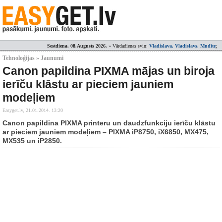
Sestdiena, 08.Augusts 2026.
» Vārdadienas svin:
Vladislava, Vladislavs, Mudīte
;
Tehnoloģijas » Jaunumi
Canon papildina PIXMA mājas un biroja
ierīču klāstu ar pieciem jauniem
modeļiem
Easyget.lv,
21.01.2014. 13:20
Canon papildina PIXMA printeru un daudzfunkciju ierīču klāstu
ar pieciem jauniem modeļiem – PIXMA iP8750, iX6850, MX475,
MX535 un iP2850.