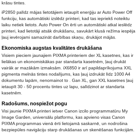
krāsu tintes.
iP2850 palīdz mājas lietotājiem ietaupīt enerģiju ar Auto Power Off
funkciju, kas automātiski izslēdz printeri, kad tas iepriekš noteiktu
laiku netiek lietots. Auto Power On ērti un automātiski atkal ieslēdz
printeri, kad lietotāji atsāk drukāšanu, savukārt klusā režīma iespēja
ļauj ievērojami samazināt darbības skaņu, drukājot mājās.
Ekonomiska augstas kvalitātes drukāšana
Visiem pieciem jaunajiem PIXMA printeriem der XL kasetnes, kas ir
lielākas un ekonomiskākas par standarta kasetnēm, ļauj drukāt
vairāk ar mazākām izmaksām. iX6850 ir arī papildaprīkojuma XXL
pigmenta melnās tintes nodalījums, kas ļauj izdrukāt līdz 1000 A4
dokumentu lapām, nenomainot to . Gan XL, gan XXL kasetnes ļauj
ietaupīt 30 - 50 procentu tintes uz lapu, salīdzinot ar standarta
kasetnēm.
Radošums, nospiežot pogu
Visi jaunie PIXMA printeri ietver Canon izcilo programmatūru My
Image Garden, universālu platformu, kas apvieno visas Canon
PIXMA programmas vienā ērti lietojamā saskarnē, un nodrošina
bezpiepūles navigāciju starp drukāšanas un skenēšanas funkcijām.