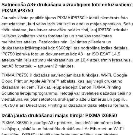
Satriecoša A3+ drukāšana aizrautīgiem foto entuziastiem:
PIXMA iP8750
Jaunais klāsta papildinājums PIXMA iP8750 ir ideāli piemērots foto
entuziastiem, kuri vēlas izdrukāt izcilus attēlus mājas apstākļos. Sešu
tinšu sistēma, kas ietver atsevišķu pelēko tinti, ļauj iP8750 izdrukāt
lieliskas kvalitātes krāsu fotoattēlus un smalkas tonalitātes
melnbaltos attēlus. Pateicoties min. 1pl tintes pilieniem un
drukāšanas izšķirtspējai līdz 9600dpi, tas nodrošina izcilas detaļas.
iP8750 izdrukā foto un dokumentus līdz A3+ ar ISO ESAT 14,5
attēlus/min lielu ātrumu vienkrāsainus un 10,4 attēlus/min krāsainus,
bet A3 fotoattēlu – aptuveni 2 minūtēs.
PIXMA iP8750 ir dažādas savienojamības funkcijas, Wi-Fi, Google
Cloud Print un Apple AirPrint™ atbalsts, kas ļauj viegli drukāt no
dažādām ierīcēm. Turklāt, lejupielādējot Canon PIXMA Printing
Solutions lietojumprogrammu, lietotāji var izvēlēties dažādus tieši no
viedtālruņa vai planšetdatora drukājamo attēlu izmērus un papīru.
iP8750 ir arī Direct Disc Printing ar dažādām disku etiķešu formām.
Izcila jauda drukāšanai mājas birojā: PIXMA iX6850
PIXMA iX6850 ir jaudīgs A3+ printeris, kas ideāli piemērots lielu
izklājlapu, plakātu un fotoattēlu drukāšanai. Ar Ethernet un Wi-Fi
funkcijām, iX6850 ir ideāli piemērots gan mājām, gan birojam.