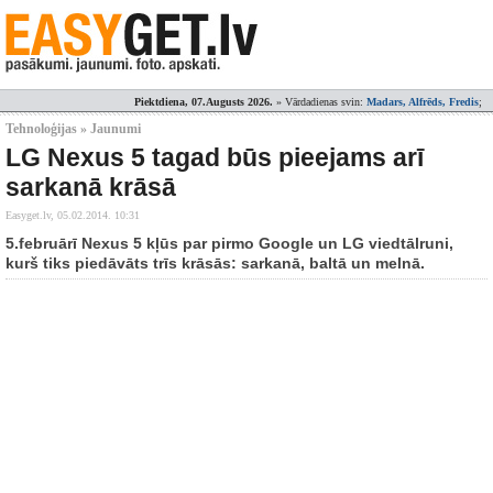
Piektdiena, 07.Augusts 2026.
» Vārdadienas svin:
Madars, Alfrēds, Fredis
;
Tehnoloģijas » Jaunumi
LG Nexus 5 tagad būs pieejams arī
sarkanā krāsā
Easyget.lv,
05.02.2014. 10:31
5.februārī Nexus 5 kļūs par pirmo Google un LG viedtālruni,
kurš tiks piedāvāts trīs krāsās: sarkanā, baltā un melnā.