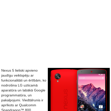
Nexus 5 lieliski apvieno
jaudīgu veiktspēju ar
funkcionalitāti un ērtībām, ko
nodrošina LG uzticamā
aparatūra un labākā Google
programmatūra, un
pakalpojumi. Viedtālrunis ir
aprīkots ar Qualcomm
Snapdragon™ 800