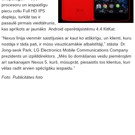
procesoru un iespaidīgu
piecu collu Full HD IPS
displeju, turklāt tas ir
pasaulē pirmais viedtālrunis,
kas aprīkots ar jaunāko Android operētājsistēmu 4.4 KitKat.
“Nexus līnija vienmēr saistījusies ar kaut ko atšķirīgu, un klienti, kuru
nostāja ir tāda pati, ir mūsu visuzticamākie atbalstītāji,” stāsta Dr.
Jong-seok Park, LG Electronics Mobile Communications Company
prezidents un izpilddirektors. „Mēs šo domāšanas veidu piemērojām
arī sarkanajam Nexus 5, kurš, mūsuprāt, piesaistīs tos klientus, kuri
vēlas radīt arvien spēcīgāku iespaidu.”
Foto: Publicitātes foto