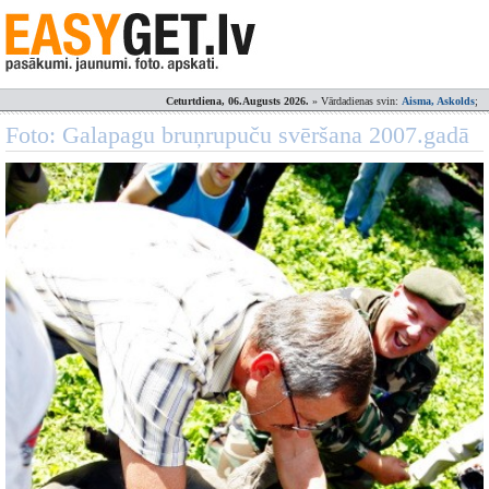
Ceturtdiena, 06.Augusts 2026.
» Vārdadienas svin:
Aisma, Askolds
;
Foto: Galapagu bruņrupuču svēršana 2007.gadā