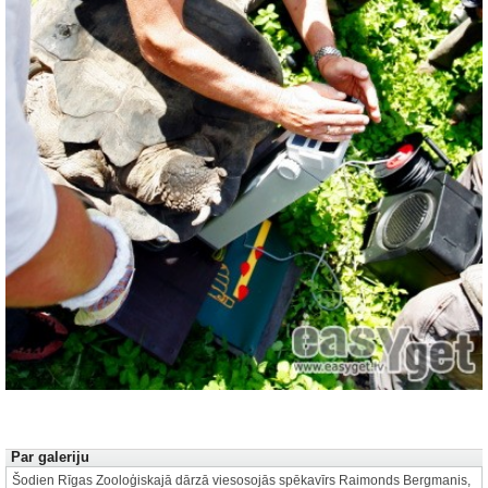
Autors: Juris Zariņš
1 no 21
Par galeriju
Šodien Rīgas Zooloģiskajā dārzā viesosojās spēkavīrs Raimonds Bergmanis,