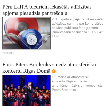
Pērn LaIPA biedriem iekasētās atlīdzības
apjoms pieaudzis par trešdaļu
2013. gadā kopējā LaIPA iekasētā
atlīdzības summa par komerciālos
nolūkos publicētu fonogrammu
izmantošanu sasniedza 1 902 042
EUR.
19.03.2014.
Foto: Pīters Broderiks sniedz atmosfērisku
koncertu Rīgas Domā
1
18. martā ar atmosfērisku
koncertu Rīgā atgriezās
amerikāņu mūziķis un komponists
Pīters Broderiks.