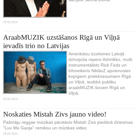
19.03.2014.
AraabMUZIK uzstāšanos Rīgā un Viļņā
ievadīs trio no Latvijas
Amerikāņu izcelsmes Latvijā
dzīvojoša repere Ashnikko, multi
instrumentālists Rick Feds un
bītmeikeris NiklāvZ apvienosies
kopīgiem priekšnesumiem Rīgā
un Viļņā, iesildot publiku
araabMUZIK šovam Rīgā un
Viļņā.
19.03.2014.
Noskaties Mistah Zivs jauno video!
Pašmāju reggae mūzikas pārstāvis Mistah Zivs piedāvā dziesmas
"Luv Me Ganja" remiksu un mūzikas video.
19.03.2014.