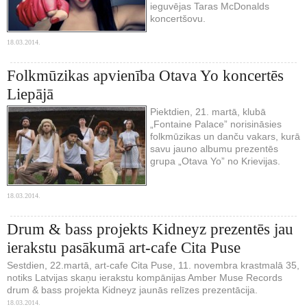
ieguvējas Taras McDonalds
koncertšovu.
18.03.2014.
Folkmūzikas apvienība Otava Yo koncertēs
Liepājā
Piektdien, 21. martā, klubā
„Fontaine Palace” norisināsies
folkmūzikas un danču vakars, kurā
savu jauno albumu prezentēs
grupa „Otava Yo” no Krievijas.
18.03.2014.
Drum & bass projekts Kidneyz prezentēs jau
ierakstu pasākumā art-cafe Cita Puse
Sestdien, 22.martā, art-cafe Cita Puse, 11. novembra krastmalā 35,
notiks Latvijas skaņu ierakstu kompānijas Amber Muse Records
drum & bass projekta Kidneyz jaunās relīzes prezentācija.
18.03.2014.