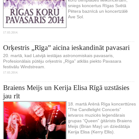
sniegs koncertus Rīgas Svētā
Pētera baznīcā un koncertzālē
Ave Sol.
17.03.2014.
Orķestris „Rīga” aicina ieskandināt pavasari
20. martā, kad Latvijā iestājas astronomiskais pavasaris,
Profesionālais pūtēju orķestris „Rīga” atklās piekto Pavasara
festivālu Windstream.
17.03.2014.
Braiens Meijs un Kerija Elisa Rīgā uzstāsies
jau rīt
18. martā Arēnā Rīga koncerttūres
“The Candlelight Concerts”
ietvaros muzicēs leģendārais
grupas “Queen” ģitārists Braiens
Meijs (Brian May) un dziedātāja
Kerija Elisa (Kerry Ellis).