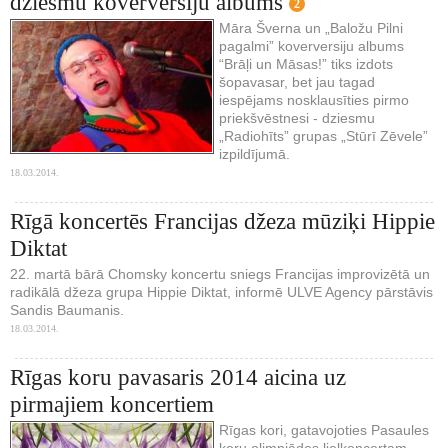
dziesmu koverversiju albums
2
Māra Šverna un „Baložu Pilni
pagalmi” koverversiju albums
“Brāļi un Māsas!” tiks izdots
šopavasar, bet jau tagad
iespējams nosklausīties pirmo
priekšvēstnesi - dziesmu
„Radiohīts” grupas „Stūrī Zēvele”
izpildījumā.
18.03.2014.
Rīgā koncertēs Francijas džeza mūziķi Hippie
Diktat
22. martā bārā Chomsky koncertu sniegs Francijas improvizētā un
radikālā džeza grupa Hippie Diktat, informē ULVE Agency pārstāvis
Sandis Baumanis.
18.03.2014.
Rīgas koru pavasaris 2014 aicina uz
pirmajiem koncertiem
Rīgas kori, gatavojoties Pasaules
koru olimpiādes lielkoncertam,