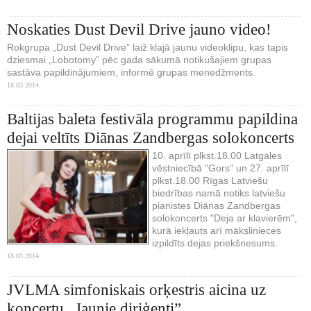
Noskaties Dust Devil Drive jauno video!
Rokgrupa „Dust Devil Drive” laiž klajā jaunu videoklipu, kas tapis
dziesmai „Lobotomy” pēc gada sākumā notikušajiem grupas
sastāva papildinājumiem, informē grupas menedžments.
18.03.2014.
Baltijas baleta festivāla programmu papildina
dejai veltīts Diānas Zandbergas solokoncerts
10. aprīlī plkst.18.00 Latgales
vēstniecībā "Gors" un 27. aprīlī
plkst.18.00 Rīgas Latviešu
biedrības namā notiks latviešu
pianistes Diānas Zandbergas
solokoncerts "Deja ar klavierēm",
kurā iekļauts arī mākslinieces
izpildīts dejas priekšnesums.
18.03.2014.
JVLMA simfoniskais orķestris aicina uz
koncertu „Jaunie diriģenti”