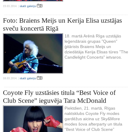
19.03.2014. |
skatīt galeriju
Foto: Braiens Meijs un Kerija Elisa uzstājas
sveču koncertā Rīgā
18. martā Arēnā Rīga uzstājās
leģendārais grupas "Queen"
ģitārists Braiens Meijs un
dziedātāja Kerija Elisas tūres "The
Candlelight Concerts" ietvaros.
18.03.2014. |
skatīt galeriju
Coyote Fly uzstāsies titula “Best Voice of
Club Scene” ieguvēja Tara McDonald
Piektdien, 21. martā, Rīgas
naktsklubs Coyote Fly modes
gardēžus aicina uz Sky&More
modes šova afterparty un titula
“Best Voice of Club Scene”