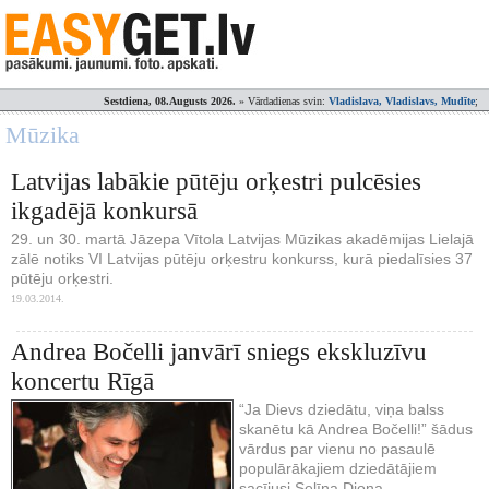
Sestdiena, 08.Augusts 2026.
» Vārdadienas svin:
Vladislava, Vladislavs, Mudīte
;
Mūzika
Latvijas labākie pūtēju orķestri pulcēsies
ikgadējā konkursā
29. un 30. martā Jāzepa Vītola Latvijas Mūzikas akadēmijas Lielajā
zālē notiks VI Latvijas pūtēju orķestru konkurss, kurā piedalīsies 37
pūtēju orķestri.
19.03.2014.
Andrea Bočelli janvārī sniegs ekskluzīvu
koncertu Rīgā
“Ja Dievs dziedātu, viņa balss
skanētu kā Andrea Bočelli!” šādus
vārdus par vienu no pasaulē
populārākajiem dziedātājiem
sacījusi Selīna Diona.