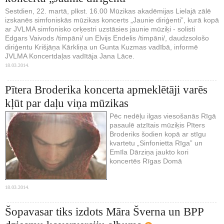
Sestdien, 22. martā, plkst. 16.00 Mūzikas akadēmijas Lielajā zālē
izskanēs simfoniskās mūzikas koncerts „Jaunie diriģenti”, kurā kopā
ar JVLMA simfonisko orķestri uzstāsies jaunie mūziķi - solisti
Edgars Vaivods /timpāni/ un Elvijs Endelis /timpāni/, daudzsološo
diriģentu Krišjāņa Kārkliņa un Gunta Kuzmas vadībā, informē
JVLMA Koncertdaļas vadītāja Jana Lāce.
18.03.2014.
Pītera Broderika koncerta apmeklētāji varēs
kļūt par daļu viņa mūzikas
Pēc nedēļu ilgas viesošanās Rīgā
pasaulē atzītais mūziķis Pīters
Broderiks šodien kopā ar stīgu
kvartetu „Sinfonietta Rīga” un
Emīla Dārziņa jaukto kori
koncertēs Rīgas Domā
18.03.2014.
Šopavasar tiks izdots Māra Šverna un BPP