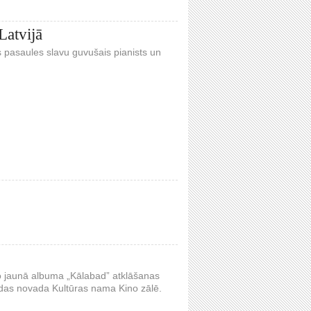
Latvijā
s pasaules slavu guvušais pianists un
ņo jaunā albuma „Kālabad” atklāšanas
uldas novada Kultūras nama Kino zālē.