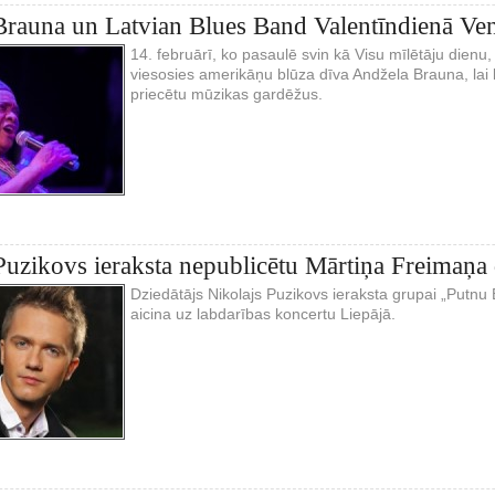
rauna un Latvian Blues Band Valentīndienā Vent
14. februārī, ko pasaulē svin kā Visu mīlētāju dienu,
viesosies amerikāņu blūza dīva Andžela Brauna, lai
priecētu mūzikas gardēžus.
Puzikovs ieraksta nepublicētu Mārtiņa Freimaņa
Dziedātājs Nikolajs Puzikovs ieraksta grupai „Putnu 
aicina uz labdarības koncertu Liepājā.