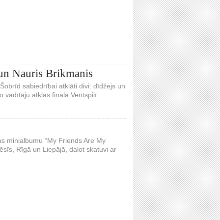
 un Nauris Brikmanis
Šobrīd sabiedrībai atklāti divi: dīdžejs un
vadītāju atklās finālā Ventspilī.
ijas minialbumu “My Friends Are My
sīs, Rīgā un Liepājā, dalot skatuvi ar