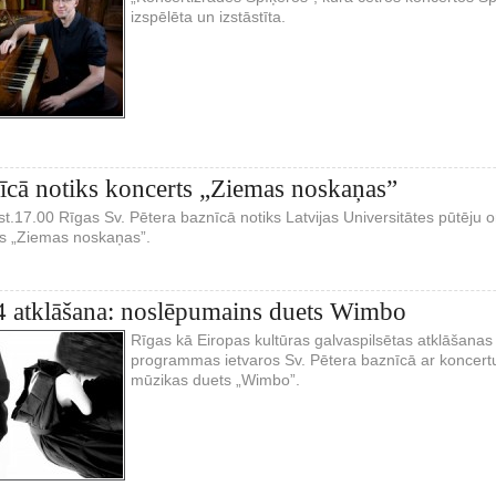
izspēlēta un izstāstīta.
īcā notiks koncerts „Ziemas noskaņas”
kst.17.00 Rīgas Sv. Pētera baznīcā notiks Latvijas Universitātes pūtē
s „Ziemas noskaņas”.
4 atklāšana: noslēpumains duets Wimbo
Rīgas kā Eiropas kultūras galvaspilsētas atklāšanas 
programmas ietvaros Sv. Pētera baznīcā ar koncert
mūzikas duets „Wimbo”.