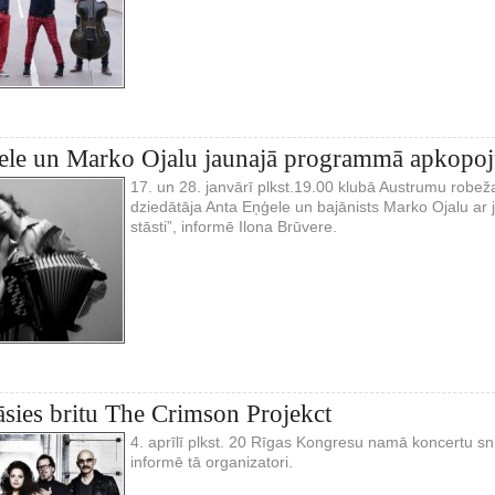
ele un Marko Ojalu jaunajā programmā apkopoju
17. un 28. janvārī plkst.19.00 klubā Austrumu robež
dziedātāja Anta Eņģele un bajānists Marko Ojalu a
stāsti”, informē Ilona Brūvere.
āsies britu The Crimson Projekct
4. aprīlī plkst. 20 Rīgas Kongresu namā koncertu sn
informē tā organizatori.