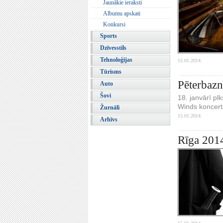
Jaunākie ieraksti
Albumu apskati
Konkursi
Sports
Dzīvesstils
Tehnoloģijas
15.01.2014.
Tūrisms
Pēterbazn
Auto
Šovi
18. janvārī pl
Winds koncert
Žurnāli
15.01.2014.
Arhīvs
Rīga 201