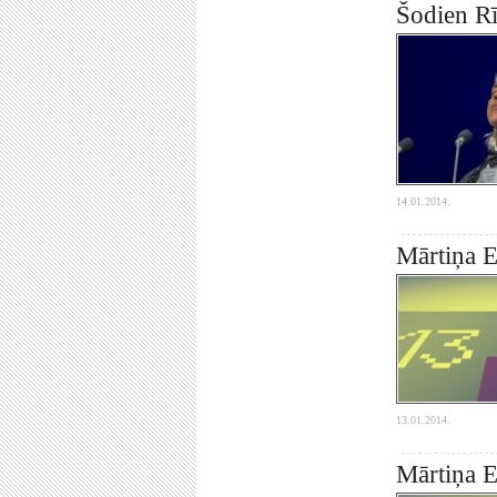
Šodien Rī
14.01.2014.
Mārtiņa E
13.01.2014.
Mārtiņa E