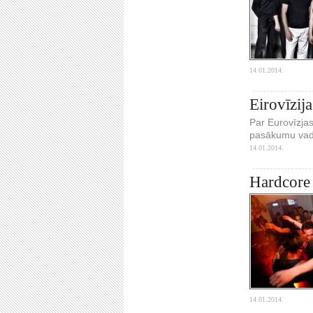
14.01.2014.
Eirovīzij
Par Eurovīzjas 
pasākumu vadīt
14.01.2014.
Hardcore 
14.01.2014.