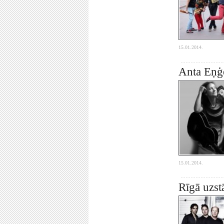
15.01.2014.
Anta Eņģ
15.01.2014.
Rīgā uzst