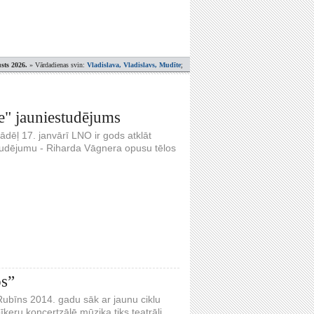
sts 2026.
» Vārdadienas svin:
Vladislava, Vladislavs, Mudīte
;
e" jauniestudējums
ādēļ 17. janvārī LNO ir gods atklāt
tudējumu - Riharda Vāgnera opusu tēlos
os”
Rubīns 2014. gadu sāk ar jaunu ciklu
ķeru koncertzālē mūzika tiks teatrāli