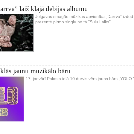
rrva” laiž klajā debijas albumu
Jelgavas smagās mūzikas apvienība „Darrva” izdod
prezentē pirmo singlu no tā "Sulu Laiks".
tklās jaunu muzikālo bāru
17. janvārī Palasta ielā 10 durvis vērs jauns bārs „YOLO.