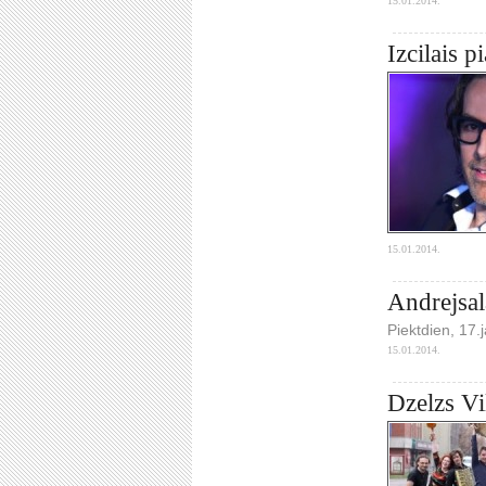
15.01.2014.
Izcilais p
15.01.2014.
Andrejsal
Piektdien, 17.
15.01.2014.
Dzelzs Vi