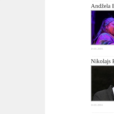
Andžela B
14.01.2014.
Nikolajs 
14.01.2014.