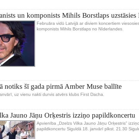
ianists un komponists Mihils Borstlaps uzstāsies 
Februāra vidū Latvijā ar diviem koncertiem viesosie
komponists Mihils Borstlaps no Nīderlandes.
ā notiks šī gada pirmā Amber Muse ballīte
janvārī, uz vienu nakti durvis atvērs klubs First Dacha.
lka Jauno Jāņu Orķestris izziņo papildkoncertu
Apvienība „Dzelzs Vilka Jauno Jāņu Orķestris” izzi
papildkoncertu Siguldā 18. janvārī plkst. 21.30 Sig