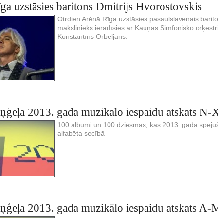
ga uzstāsies baritons Dmitrijs Hvorostovskis
Otrdien Arēnā Rīga uzstāsies pasaulslavenais barito
mākslinieks ieradīsies ar Kauņas Simfonisko orķestr
Konstantīns Orbeljans.
ņģeļa 2013. gada muzikālo iespaidu atskats N-
100 albumi un 100 dziesmas, kas 2013. gadā spējušas
alfabēta secībā
ņģeļa 2013. gada muzikālo iespaidu atskats A-