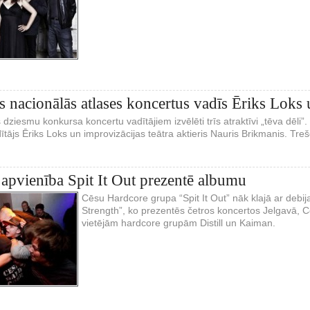
as nacionālās atlases koncertus vadīs Ēriks Loks
dziesmu konkursa koncertu vadītājiem izvēlēti trīs atraktīvi „tēva dēli”. 
ājs Ēriks Loks un improvizācijas teātra aktieris Nauris Brikmanis. Trešo 
apvienība Spit It Out prezentē albumu
Cēsu Hardcore grupa “Spit It Out” nāk klajā ar deb
Strength”, ko prezentēs četros koncertos Jelgavā, Cē
vietējām hardcore grupām Distill un Kaiman.