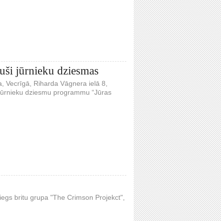
ši jūrnieku dziesmas
a, Vecrīgā, Riharda Vāgnera ielā 8,
r jūrnieku dziesmu programmu “Jūras
iegs britu grupa "The Crimson Projekct",