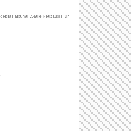
 debijas albumu „Saule Neuzausīs” un
”