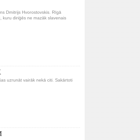
ns Dmitrijs Hvorostovskis. Rīgā
i, kuru diriģēs ne mazāk slavenais
X
 uzrunāt vairāk nekā citi. Sakārtoti
M