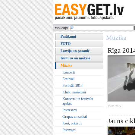
Meklētājs:
Mūzika
Pasākumi
FOTO
Rīga 2014
Latvijā un pasaulē
Kultūra un māksla
Mūzika
Koncerti
Festivāli
Festivāli 2014
Klubu pasākumi
Koncertu un festivālu
apskati
15.01.2014.
Interesanti
Grupas un solisti
Jauns cik
Kori, orķestri
Intervijas