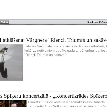
Sestdiena, 08.Augu
 atklāšana: Vārgnera "Rienci. Triumfs un sakāv
Latvijas Nacionālā opera ir viens no Rīgas simboliem, t
kultūras notikumiem bagāto gadu ar vērienīgu jaunies
"Rienci. Triumfs un sakāve".
ls Spīķeru koncertzālē - „Koncertizrādes Spīķer
Pianists Juris Žvikovs un videomākslinieks Roberts 
„Koncertizrādes Spīķeros”, kura četros koncertos Spī