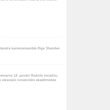
ju orķestra kameransambļa Riga Shamber
ietvaros 18. janvārī Radošo iniciatīvu
u viesosies novatorisks akadēmiskās