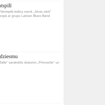
spilī
 Ventspils teātra namā „Jūras vārti”
 kopā ar grupu Latvian Blues Band
 dziesmu
Balle” sarakstītu dziesmu „Princesīte” un