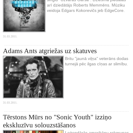
arī dziedātājs Roberts Memmēns. Mūziku
veidoja Edgars Kokorevičs jeb EdgeCore.
31.03.2011.
Adams Ants atgriežas uz skatuves
Britu "jaunā viļņa" veterāns dodas
turnejā pēc ilgas cīņas ar slimību.
31.03.2011.
Tērstons Mūrs no "Sonic Youth" izziņo
ekskluzīvu solouzstāšanos
Leģendārās amerikāņu rokgrupas