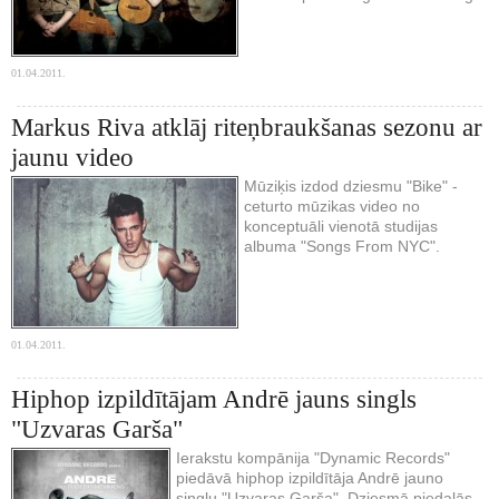
01.04.2011.
Markus Riva atklāj riteņbraukšanas sezonu ar
jaunu video
Mūziķis izdod dziesmu "Bike" -
ceturto mūzikas video no
konceptuāli vienotā studijas
albuma "Songs From NYC".
01.04.2011.
Hiphop izpildītājam Andrē jauns singls
"Uzvaras Garša"
Ierakstu kompānija "Dynamic Records"
piedāvā hiphop izpildītāja Andrē jauno
singlu "Uzvaras Garša". Dziesmā piedalās