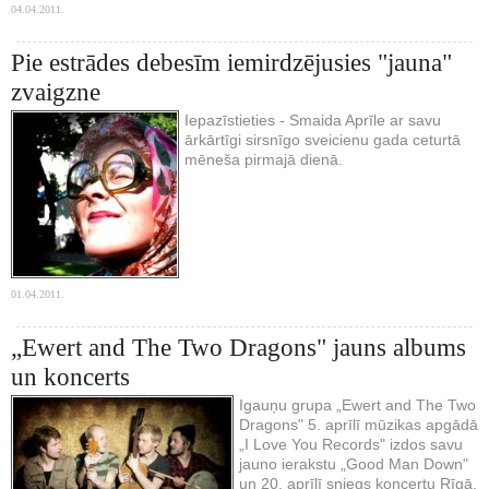
04.04.2011.
Pie estrādes debesīm iemirdzējusies "jauna"
zvaigzne
Iepazīstieties - Smaida Aprīle ar savu
ārkārtīgi sirsnīgo sveicienu gada ceturtā
mēneša pirmajā dienā.
01.04.2011.
„Ewert and The Two Dragons" jauns albums
un koncerts
Igauņu grupa „Ewert and The Two
Dragons" 5. aprīlī mūzikas apgādā
„I Love You Records" izdos savu
jauno ierakstu „Good Man Down"
un 20. aprīlī sniegs koncertu Rīgā.