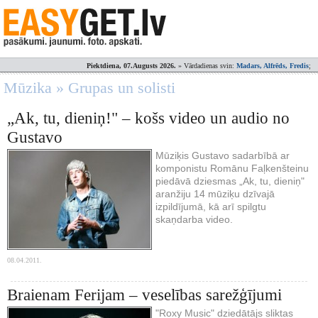
Piektdiena, 07.Augusts 2026.
» Vārdadienas svin:
Madars, Alfrēds, Fredis
;
Mūzika » Grupas un solisti
„Ak, tu, dieniņ!" – košs video un audio no
Gustavo
Mūziķis Gustavo sadarbībā ar
komponistu Romānu Faļkenšteinu
piedāvā dziesmas „Ak, tu, dieniņ"
aranžiju 14 mūziķu dzīvajā
izpildījumā, kā arī spilgtu
skaņdarba video.
08.04.2011.
Braienam Ferijam – veselības sarežģījumi
"Roxy Music" dziedātājs sliktas