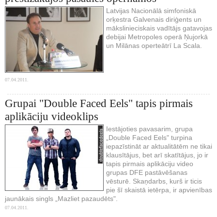
Latvijas Nacionālā simfoniskā
orķestra Galvenais diriģents un
mākslinieciskais vadītājs gatavojas
debijai Metropoles operā Ņujorkā
un Milānas operteātrī La Scala.
07.04.2011.
Grupai "Double Faced Eels" tapis pirmais
aplikāciju videoklips
Iestājoties pavasarim, grupa
„Double Faced Eels" turpina
iepazīstināt ar aktualitātēm ne tikai
klausītājus, bet arī skatītājus, jo ir
tapis pirmais aplikāciju video
grupas DFE pastāvēšanas
vēsturē. Skaņdarbs, kurš ir ticis
pie šī skaistā ietērpa, ir apvienības
jaunākais singls „Mazliet pazaudēts".
07.04.2011.