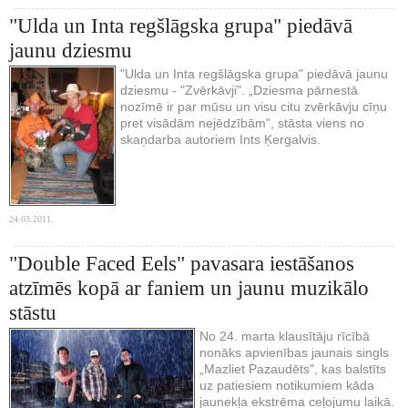
"Ulda un Inta regšlāgska grupa" piedāvā
jaunu dziesmu
"Ulda un Inta regšlāgska grupa" piedāvā jaunu
dziesmu - "Zvērkāvji". „Dziesma pārnestā
nozīmē ir par mūsu un visu citu zvērkāvju cīņu
pret visādām nejēdzībām", stāsta viens no
skaņdarba autoriem Ints Ķergalvis.
24.03.2011.
"Double Faced Eels" pavasara iestāšanos
atzīmēs kopā ar faniem un jaunu muzikālo
stāstu
No 24. marta klausītāju rīcībā
nonāks apvienības jaunais singls
„Mazliet Pazaudēts", kas balstīts
uz patiesiem notikumiem kāda
jaunekļa ekstrēma ceļojumu laikā.