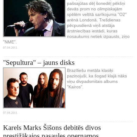
pašsajūtas dēļ šonedēļ pēkšņi
devās prom no olimpiskajām
spēlēm veltītā sarīkojuma "O2"
arēnā Londonā. Trešdienas
pēcpusdienā viņš atstāja
ārstniecības iestādi, kuras
nosaukums netiek izpausts, ziņo
"NME".
07.04.2011.
"Sepultura" – jauns disks
Brazīliešu metāla klasiķi
paziņojuši, ka šogad klajā nāks
viņu divpadsmitais albums
"Kairos".
07.04.2011.
Karels Marks Šišons debitēs divos
prestižākajos pasaules opernamos