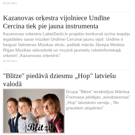
06.04.2011.
Kazanovas orķestra vijolniece Undīne
Cercina tiek pie jauna instrumenta
Kazanovas orķestris LabieDarbi.lv projektu konkursā izcīna iespēju
iegādāties savai mūziķei Undīnei Cercinai jaunu vijoli. Undīne ir
beigusi Valmieras Mūzikas skolu, pašlaik mācās Jāzepa Mediņa
Rīgas Mūzikas vidusskolā un muzicē jauniešu roksimfoniskajā
orķestrī „Kazanovas orķestris".
05.04.2011.
"Blitze" piedāvā dziesmu „Hop" latviešu
valodā
Grupa "Blitze" ierakstījusi Mārtiņa
Freimaņa pēdējās „eirodziesmas"
„Hop" latviskoto versiju „ No
griestiem atspēries".