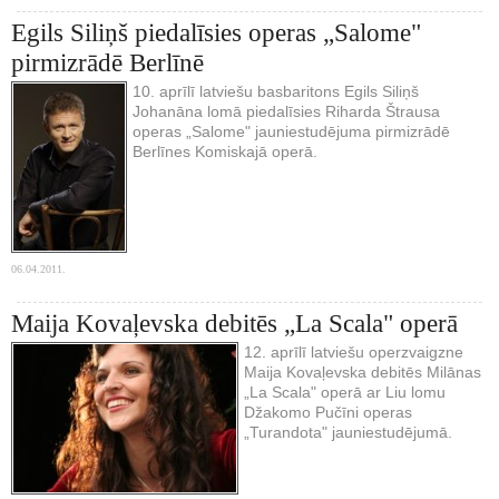
Egils Siliņš piedalīsies operas „Salome"
pirmizrādē Berlīnē
10. aprīlī latviešu basbaritons Egils Siliņš
Johanāna lomā piedalīsies Riharda Štrausa
operas „Salome" jauniestudējuma pirmizrādē
Berlīnes Komiskajā operā.
06.04.2011.
Maija Kovaļevska debitēs „La Scala" operā
12. aprīlī latviešu operzvaigzne
Maija Kovaļevska debitēs Milānas
„La Scala" operā ar Liu lomu
Džakomo Pučīni operas
„Turandota" jauniestudējumā.