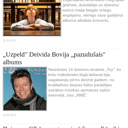
ģitārists, dziedātājs un dziesmu
autors maija beigās sniegs,
iespējams, vienīgo sava gaidāmā
albuma atbalsta koncertu.
31.03.2011.
„Uzpeld" Deivida Bovija „pazudušais"
albums
Neizdotais 14 dziesmu ieraksts „Toy", ko
britu mākslinieks klajā laišanai bija
sagatavojis pirms desmit gadiem, nu
kvalitatīvos skaņas failos parādījies
vairākos mūzikas apmaiņas saitos
internetā, ziņo „NME".
24.03.2011.