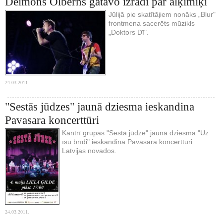
Deimons Olbērns gatavo izrādi par alķīmiķi
Jūlijā pie skatītājiem nonāks „Blur"
frontmena sacerēts mūzikls
„Doktors Dī".
24.03.2011.
"Sestās jūdzes" jaunā dziesma ieskandina
Pavasara koncerttūri
Kantrī grupas "Sestā jūdze" jaunā dziesma "Uz
īsu brīdi" ieskandina Pavasara koncerttūri
Latvijas novados.
24.03.2011.