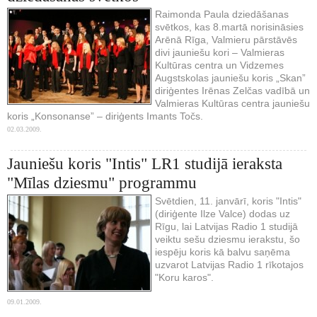
Raimonda Paula dziedāšanas
svētkos, kas 8.martā norisināsies
Arēnā Rīga, Valmieru pārstāvēs
divi jauniešu kori – Valmieras
Kultūras centra un Vidzemes
Augstskolas jauniešu koris „Skan”
diriģentes Irēnas Zelčas vadībā un
Valmieras Kultūras centra jauniešu
koris „Konsonanse” – diriģents Imants Točs.
02.03.2009.
Jauniešu koris "Intis" LR1 studijā ieraksta
"Mīlas dziesmu" programmu
Svētdien, 11. janvārī, koris "Intis"
(diriģente Ilze Valce) dodas uz
Rīgu, lai Latvijas Radio 1 studijā
veiktu sešu dziesmu ierakstu, šo
iespēju koris kā balvu saņēma
uzvarot Latvijas Radio 1 rīkotajos
"Koru karos".
09.01.2009.