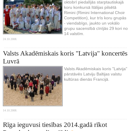
oktobrī piedalījās starptautiskajā
koru konkursā Itālijas pilsētā
Rimini (Rimini International Choir
Competition), kur trīs koru grupās
- viendabīgo, jaukto un vokālo
grupu sacensībā cīnījās 29 kori no
14 valstīm.
24.10.2008.
Valsts Akadēmiskais koris "Latvija" koncertēs
Luvrā
Valsts Akadēmiskais koris "Latvija"
pārstāvēs Latviju Baltijas valstu
kultūras dienās Francijā.
14.10.2008.
Rīga ieguvusi tiesības 2014.gadā rīkot