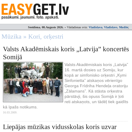
Sestdiena, 08.Augusts 2026.
» Vārdadienas svin:
Vladislava, Vladislavs, Mudīte
;
Mūzika » Kori, orķestri
Valsts Akadēmiskais koris „Latvija” koncertēs
Somijā
Valsts Akadēmiskais koris „Latvija”
16. martā dosies uz Somiju, kur
kopā ar simfonisko orķestri „Kymi
Sinfonietta” atskaņos vērienīgo
Georga Frīdriha Hendeļa oratoriju
„Zālamans”. Kā stāsta orķestra
pārstāvji, šis opuss Somijā ir ļoti
reti atskaņots, un tādēļ tiek gaidīts
kā īpašs notikums.
16.03.2009.
Liepājas mūzikas vidusskolas koris uzvar