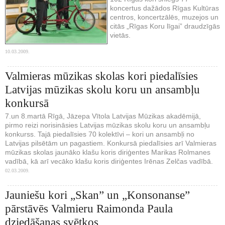
koncertus dažādos Rīgas Kultūras
centros, koncertzālēs, muzejos un
citās „Rīgas Koru līgai” draudzīgās
vietās.
10.03.2009.
Valmieras mūzikas skolas kori piedalīsies
Latvijas mūzikas skolu koru un ansambļu
konkursā
7.un 8.martā Rīgā, Jāzepa Vītola Latvijas Mūzikas akadēmijā,
pirmo reizi norisināsies Latvijas mūzikas skolu koru un ansambļu
konkurss. Tajā piedalīsies 70 kolektīvi – kori un ansambļi no
Latvijas pilsētām un pagastiem. Konkursā piedalīsies arī Valmieras
mūzikas skolas jaunāko klašu koris diriģentes Marikas Rolmanes
vadībā, kā arī vecāko klašu koris diriģentes Irēnas Zelčas vadībā.
02.03.2009.
Jauniešu kori „Skan” un „Konsonanse”
pārstāvēs Valmieru Raimonda Paula
dziedāšanas svētkos