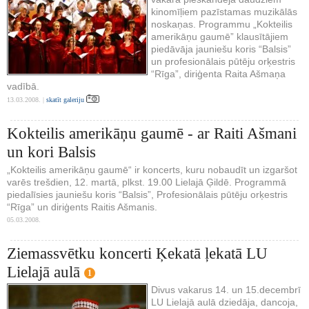
kinomīļiem pazīstamas muzikālās
noskaņas. Programmu „Kokteilis
amerikāņu gaumē” klausītājiem
piedāvāja jauniešu koris “Balsis”
un profesionālais pūtēju orķestris
“Rīga”, diriģenta Raita Ašmaņa
vadībā.
13.03.2008. |
skatīt galeriju
Kokteilis amerikāņu gaumē - ar Raiti Ašmani
un kori Balsis
„Kokteilis amerikāņu gaumē“ ir koncerts, kuru nobaudīt un izgaršot
varēs trešdien, 12. martā, plkst. 19.00 Lielajā Ģildē. Programmā
piedalīsies jauniešu koris “Balsis”, Profesionālais pūtēju orķestris
“Rīga” un diriģents Raitis Ašmanis.
05.03.2008.
Ziemassvētku koncerti Ķekatā ļekatā LU
Lielajā aulā
1
Divus vakarus 14. un 15.decembrī
LU Lielajā aulā dziedāja, dancoja,