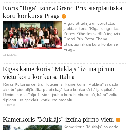
Koris "Rīga" izcīna Grand Prix starptautiskā
koru konkursā Prāgā
2
Rīgas Stradiņa universitātes
jauktais koris "Rīga" diriģentes
Zanes Zilbertes vadībā ieguvis
Grand Prix Petra Ebena
Starptautiskajā koru konkursa
Prāgā.
02.12.2008.
Rīgas kamerkoris "Muklājs" izcīna pirmo
vietu koru konkursā Itālijā
Rīgas Kultūras centra "Iļģuciems" kamerkoris "Muklājs" šī gada
oktobrī piedalījās Starptautiskajā koru konkursā Itālijas pilsētā
Rimini, kur izcīnīja 1. vietu jaukto koru konkurencē, kā arī zelta
diplomu un speciālu konkursa medaļu.
31.10.2008.
Kamerkoris "Muklājs" izcīna pirmo vietu
1
Kamerkoris "Muklājs" šā gada