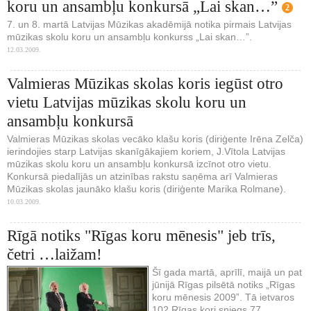
koru un ansambļu konkursā „Lai skan…”
2
7. un 8. martā Latvijas Mūzikas akadēmijā notika pirmais Latvijas
mūzikas skolu koru un ansambļu konkurss „Lai skan…”.
12.03.2009.
Valmieras Mūzikas skolas koris iegūst otro
vietu Latvijas mūzikas skolu koru un
ansambļu konkursā
Valmieras Mūzikas skolas vecāko klašu koris (diriģente Irēna Zelča)
ierindojies starp Latvijas skanīgākajiem koriem, J.Vītola Latvijas
mūzikas skolu koru un ansambļu konkursā izcīnot otro vietu.
Konkursā piedalījās un atzinības rakstu saņēma arī Valmieras
Mūzikas skolas jaunāko klašu koris (diriģente Marika Rolmane).
10.03.2009.
Rīgā notiks "Rīgas koru mēnesis" jeb trīs,
četri …laižam!
Šī gada martā, aprīlī, maijā un pat
jūnijā Rīgas pilsētā notiks „Rīgas
koru mēnesis 2009”. Tā ietvaros
102 Rīgas kori sniegs 77