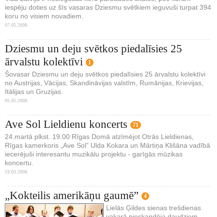
iespēju doties uz šīs vasaras Dziesmu svētkiem ieguvuši turpat 394
koru no visiem novadiem.
07.05.2008.
Dziesmu un deju svētkos piedalīsies 25
ārvalstu kolektīvi
1
Šovasar Dziesmu un deju svētkos piedalīsies 25 ārvalstu kolektīvi
no Austrijas, Vācijas, Skandināvijas valstīm, Rumānijas, Krievijas,
Itālijas un Gruzijas.
05.05.2008.
Ave Sol Lieldienu koncerts
71
24.martā plkst. 19.00 Rīgas Domā atzīmējot Otrās Lieldienas,
Rīgas kamerkoris „Ave Sol” Ulda Kokara un Mārtiņa Klišāna vadībā
iecerējuši interesantu muzikālu projektu - garīgās mūzikas
koncertu.
19.03.2008.
„Kokteilis amerikāņu gaumē”
4
Lielās Ģildes sienas trešdienas
vakarā pieskandēja daudziem