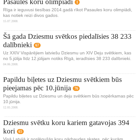
Pasaules koru olimpiādi
1
Rīga ir ieguvusi tiesības 2014.gadā rīkot Pasaules koru olimpiādi,
kas notiek reizi divos gados.
15.07.2008.
Šā gada Dziesmu svētkos piedalīsies 38 233
dalībnieki
67
Uz XXIV Vispārējiem latviešu Dziesmu un XIV Deju svētkiem, kas
no 5.jūlija līdz 12.jūlijam notiks Rīgā, ieradīsies 38 233 dalībnieki.
04.06.2008.
Papildu biļetes uz Dziesmu svētkiem būs
pieejamas pēc 10.jūnija
76
Papildu biļetes uz Dziesmu un deju svētkiem būs nopērkamas pēc
10.jūnija.
12.05.2008.
Dziesmu svētku koru kariem gatavojas 394
kori
65
Visā Latvijā ir noslēgušās koru pārbaudes skates, pēc kurām