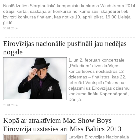
Noslēdzoties Starptautiskā komponistu konkursa Windstream 2014
otrajai kārtai, saskaņā ar konkursa nolikumu seši skaņdarbi tiek
izvirzīti konkursa finālam, kas notiks 19. aprīlī plkst. 19.00 Lielajā
ģildē.
30.01.2014.
Eirovīzijas nacionālie pusfināli jau nedēļas
nogalē
1. un 2. februārī koncertzālē
„Palladium” divos krāšņos
koncertšovos noskaidros 12
dziesmas – finālistes, kas 22.
februārī Ventspilī cīnīsies par
ceļazīmi uz Eirovīzijas dziesmu
konkursa finālu Kopenhāgenā,
Dānijā.
29.01.2014.
Kopā ar atraktīviem Mad Show Boys
Eirovīzijā uzstāsies arī Miss Baltics 2013
Latvijas Eirovīzijas Nacionālajā