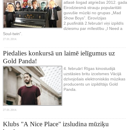
atlasē šogad atgriežas 2012. gada
Eirodziesmā strauju popularitāti
guvušie mūziķi no grupas „Mad
Show Boys”. Eirovīzijas
2.pusfinālā 2.februārī viņi izpildīs
dziesmu par mīlestību „I Need a
Soul-twin”.
27.01.2014.
Piedalies konkursā un laimē ielīgumus uz
Gold Panda!
4. februārī Rīgas kinostudijā
uzstāsies britu izcelsmes Vācijā
dzīvojošais elektroniskās mūzikas
producents un izpildītājs Gold
Panda.
27.01.2014.
Klubs "A Nice Place" izsludina mūziķu