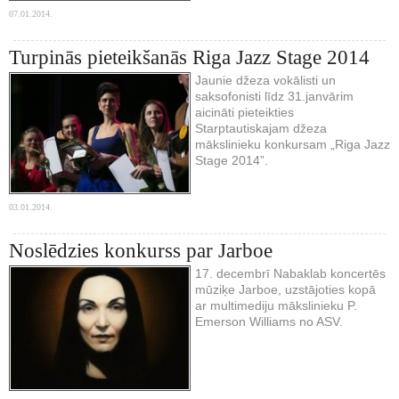
07.01.2014.
Turpinās pieteikšanās Riga Jazz Stage 2014
Jaunie džeza vokālisti un
saksofonisti līdz 31.janvārim
aicināti pieteikties
Starptautiskajam džeza
mākslinieku konkursam „Riga Jazz
Stage 2014”.
03.01.2014.
Noslēdzies konkurss par Jarboe
17. decembrī Nabaklab koncertēs
mūziķe Jarboe, uzstājoties kopā
ar multimediju mākslinieku P.
Emerson Williams no ASV.