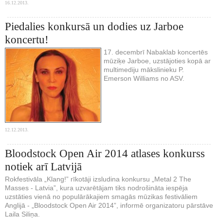
16.12.2013.
Piedalies konkursā un dodies uz Jarboe
koncertu!
17. decembrī Nabaklab koncertēs
mūziķe Jarboe, uzstājoties kopā ar
multimediju mākslinieku P.
Emerson Williams no ASV.
12.12.2013.
Bloodstock Open Air 2014 atlases konkurss
notiek arī Latvijā
Rokfestivāla „Klang!” rīkotāji izsludina konkursu „Metal 2 The
Masses - Latvia”, kura uzvarētājam tiks nodrošināta iespēja
uzstāties vienā no populārākajiem smagās mūzikas festivāliem
Anglijā - „Bloodstock Open Air 2014”, informē organizatoru pārstāve
Laila Siliņa.