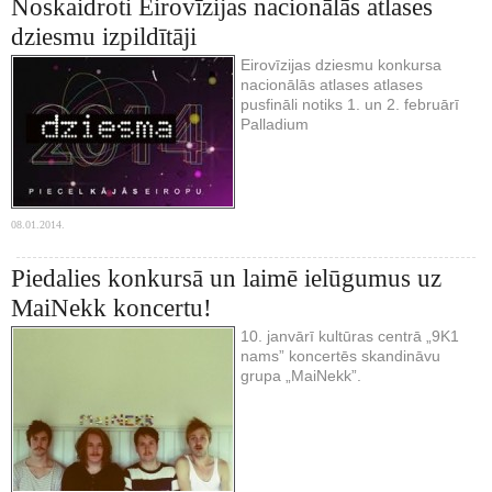
Noskaidroti Eirovīzijas nacionālās atlases
dziesmu izpildītāji
Eirovīzijas dziesmu konkursa
nacionālās atlases atlases
pusfināli notiks 1. un 2. februārī
Palladium
08.01.2014.
Piedalies konkursā un laimē ielūgumus uz
MaiNekk koncertu!
10. janvārī kultūras centrā „9K1
nams” koncertēs skandināvu
grupa „MaiNekk”.