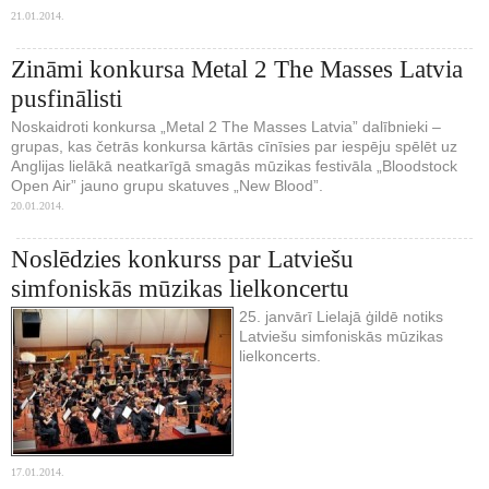
21.01.2014.
Zināmi konkursa Metal 2 The Masses Latvia
pusfinālisti
Noskaidroti konkursa „Metal 2 The Masses Latvia” dalībnieki –
grupas, kas četrās konkursa kārtās cīnīsies par iespēju spēlēt uz
Anglijas lielākā neatkarīgā smagās mūzikas festivāla „Bloodstock
Open Air” jauno grupu skatuves „New Blood”.
20.01.2014.
Noslēdzies konkurss par Latviešu
simfoniskās mūzikas lielkoncertu
25. janvārī Lielajā ģildē notiks
Latviešu simfoniskās mūzikas
lielkoncerts.
17.01.2014.