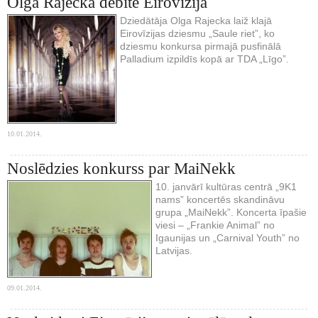
Olga Rajecka debitē Eirovīzijā
Dziedātāja Olga Rajecka laiž klajā
Eirovīzijas dziesmu „Saule riet”, ko
dziesmu konkursa pirmajā pusfinālā
Palladium izpildīs kopā ar TDA „Līgo”.
10.01.2014.
Noslēdzies konkurss par MaiNekk
10. janvārī kultūras centrā „9K1
nams” koncertēs skandināvu
grupa „MaiNekk”. Koncerta īpašie
viesi – „Frankie Animal” no
Igaunijas un „Carnival Youth” no
Latvijas.
09.01.2014.