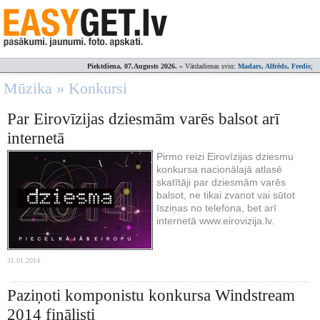
Piektdiena, 07.Augusts 2026.
» Vārdadienas svin:
Madars, Alfrēds, Fredis
;
Mūzika » Konkursi
Par Eirovīzijas dziesmām varēs balsot arī
internetā
Pirmo reizi Eirovīzijas dziesmu
konkursa nacionālajā atlasē
skatītāji par dziesmām varēs
balsot, ne tikai zvanot vai sūtot
īsziņas no telefona, bet arī
internetā www.eirovizija.lv.
31.01.2014.
Paziņoti komponistu konkursa Windstream
2014 finālisti