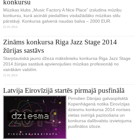
konkursu
Mūzikas klubs „Music Factory A Nice Place” izsludina mūziķu
konkursu, kurā aicināti piedalīties visdažādāko mūzikas stilu
pārstāvji. Konkursa galvenā naudas balva – 2000 EUR.
22.01.2014.
Zināms konkursa Riga Jazz Stage 2014
žūrijas sastāvs
Starptautiskā jauno džeza mākslinieku konkursa Riga Jazz Stage
2014 žūrijas sastāvā apvienojušies mūzikas profesionāļi no
vairākām valstīm.
21.01.2014.
Latvija Eirovīzijā startēs pirmajā pusfinālā
Pirmdien Dānijas galvaspilsētā
Kopenhāgenā notika Eirovīzijas
dziesmu konkursa 2014 norises
vietas svinīgā paziņošana un
konkursa dalībvalstu izvietojuma
pusfinālos izloze.