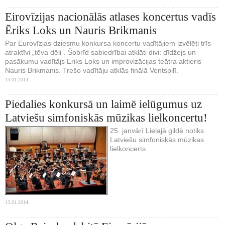
Eirovīzijas nacionālās atlases koncertus vadīs
Ēriks Loks un Nauris Brikmanis
Par Eurovīzjas dziesmu konkursa koncertu vadītājiem izvēlēti trīs
atraktīvi „tēva dēli”. Šobrīd sabiedrībai atklāti divi: dīdžejs un
pasākumu vadītājs Ēriks Loks un improvizācijas teātra aktieris
Nauris Brikmanis. Trešo vadītāju atklās finālā Ventspilī.
14.01.2014.
Piedalies konkursā un laimē ielūgumus uz
Latviešu simfoniskās mūzikas lielkoncertu!
25. janvārī Lielajā ģildē notiks
Latviešu simfoniskās mūzikas
lielkoncerts.
13.01.2014.