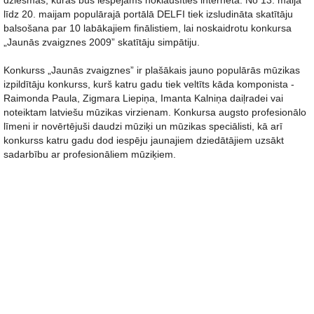
dziesmas, kuras būs iespējams noklausīties internetā. No 13. maija
līdz 20. maijam populārajā portālā DELFI tiek izsludināta skatītāju
balsošana par 10 labākajiem finālistiem, lai noskaidrotu konkursa
„Jaunās zvaigznes 2009” skatītāju simpātiju.
Konkurss „Jaunās zvaigznes” ir plašākais jauno populārās mūzikas
izpildītāju konkurss, kurš katru gadu tiek veltīts kāda komponista -
Raimonda Paula, Zigmara Liepiņa, Imanta Kalniņa daiļradei vai
noteiktam latviešu mūzikas virzienam. Konkursa augsto profesionālo
līmeni ir novērtējuši daudzi mūziķi un mūzikas speciālisti, kā arī
konkurss katru gadu dod iespēju jaunajiem dziedātājiem uzsākt
sadarbību ar profesionāliem mūziķiem.