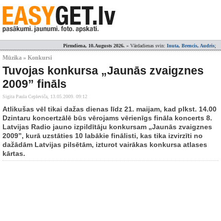
Pirmdiena, 10.Augusts 2026.
» Vārdadienas svin:
Inuta, Brencis, Audris
;
Mūzika » Konkursi
Tuvojas konkursa „Jaunās zvaigznes
2009” fināls
Sigita Paula Cepleviča,
13.05.2009. 09:12
Atlikušas vēl tikai dažas dienas līdz 21. maijam, kad plkst. 14.00
Dzintaru koncertzālē būs vērojams vērienīgs fināla koncerts 8.
Latvijas Radio jauno izpildītāju konkursam „Jaunās zvaigznes
2009”, kurā uzstāties 10 labākie finālisti, kas tika izvirzīti no
dažādām Latvijas pilsētām, izturot vairākas konkursa atlases
kārtas.