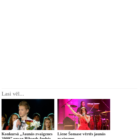
Lasi vēl...
Konkursā „Jaunās zvaigznes
Liene Šomase vērtēs jaunās
2009” uzvar Rihards Andris
zvaigznes