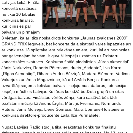
Latvijas laikā. Fināla
koncertā uzstāsies
ne tikai 10 labākie
konkursa finālisti,
kuri cīnīsies par
balvām un pirmajām
3 vietām, kā arī tiks noskaidrots konkursa „Jaunās zvaigznes 2009”
GRAND PRIX ieguvējs, bet koncerta daļā skatītāji varēs iepazīties arī
ar konkursa 13 spilgtākajiem priekšnesumiem, kuri, lai arī necīnīsies
par galvenajām balvām, ir guvuši iespēju uzstāties uz Dzintaru
koncertzāles skatuves. Konkursa finālā piedalīsies „Jūras akmentiņi”,
Jānis Narkevics, Roberts Pētersons, duets „Andante”, Ilva Karro,
„Rīgas Akmentiņi”, Rihards Andris Bērziņš, Madara Blūmere, Vadims
Vakarjuks un Anita Magazniece, kā arī Arvīds Berķis. Konkursa
uzvarētāji saņems lieliskas balvas – ceļojumus, datorus, fotosesijas,
iespēju mācīties Latvijas Kultūras koledžā budžeta grupā un citas
vērtīgas balvas. Finālistus vērtēs žūrija, kuru sastāvā būs tādi
pazīstami mūziķi kā Andris Ērglis, Mārtiņš Freimanis, Normunds
Rutulis, Jānis Moisejs, Liene Šomase, Māra Upmane-Holšteine un
konkursa direktore-producente Laila Ilze Purmaliete.
Nupat Latvijas Radio studijā tika ierakstītas konkursa finālistu