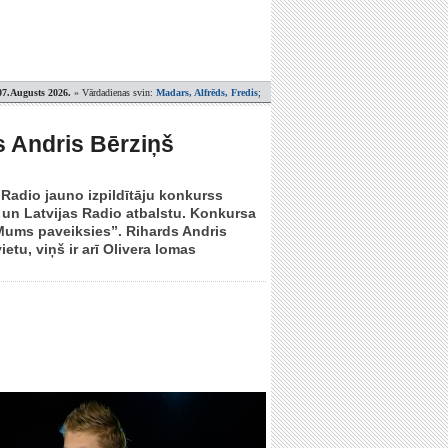
07.Augusts 2026.
» Vārdadienas svin:
Madars, Alfrēds, Fredis
;
 Andris Bērziņš
 Radio jauno izpildītāju konkurss
un Latvijas Radio atbalstu. Konkursa
„Mums paveiksies”. Rihards Andris
etu, viņš ir arī Olivera lomas