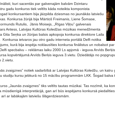
0 finālisti, kuri sacentās par galvenajām balvām Dzintaru
tru gadu konkurss tiek veltīts kāda noteikta komponista
šogad konkursantiem bija jāizpilda dziesmas no jaunākās latviešu
as. Konkursa žūrijā bija Mārtiņš Freimanis, Liene Šomase,
Normunds Rutulis, Jānis Moisejs, „Rīgas Viļņu” galvenais
ars Antess, Latvijas Kultūras Koledžas mūzikas menedžmenta
a Gita Seņka un žūrijas balsis apkopoja konkursa direktore Laila
. Konkursa ietvaros jau otro gadu interneta portālā Delfi notika
ojums, kurā bija iespēja noklausīties konkursa finālistus un nobalsot par
Delfi specbalvu – reklāmas laiku 2000 Ls apjomā - ieguva Arvīds Berķis
rsa kopvērtējumā Arvīds Berķis ieguva 3.vietu. Dziedātājs no popgrup
 2.vietu.
ās zvaigznes” notiek sadarbībā ar Latvijas Kultūras Koledžu, un katru
u studiju kursu jebkurā no 15 mācību programmām LKK. Šogad balva ti
rss „Jaunās zvaigznes” tiks veltīts tautas mūzikai. Tas nozīmē, ka k
ora mūsdienīgā interpretācijā, gan arī būs iespējams konkursā piedalīti
arī ar labākajām latviešu šlāgerdziesmām.