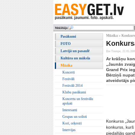
Meklētājs:
Mūzika » Konkurs
Pasākumi
Konkursā
FOTO
Latvijā un pasaulē
Ilze Trumpe,
22.05.200
Kultūra un māksla
Ar krāšņu kon
„Jaunās zvaig
Mūzika
Grand Prix ie
Koncerti
Bērziņš nupat 
Festivāli
atveidotājs pi
Festivāli 2014
Klubu pasākumi
Koncertu un festivālu
apskati
Interesanti
Grupas un solisti
Konkurss „Jaun
Kori, orķestri
konkurss, kurš
Intervijas
piedalījās gand