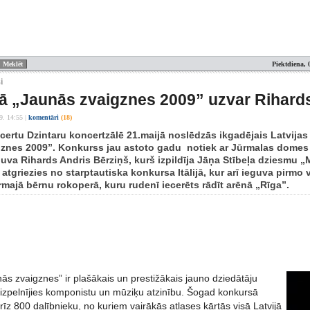
Piektdiena, 
i
 „Jaunās zvaigznes 2009” uzvar Rihards
9. 14:55
|
komentāri
(18)
certu Dzintaru koncertzālē 21.maijā noslēdzās ikgadējais Latvijas
znes 2009”. Konkurss jau astoto gadu notiek ar Jūrmalas domes 
guva Rihards Andris Bērziņš, kurš izpildīja Jāņa Stībeļa dziesmu 
atgriezies no starptautiska konkursa Itālijā, kur arī ieguva pirmo vi
rmajā bērnu rokoperā, kuru rudenī iecerēts rādīt arēnā „Rīga”.
ās zvaigznes” ir plašākais un prestižākais jauno dziedātāju
 izpelnījies komponistu un mūziķu atzinību. Šogad konkursā
rīz 800 dalībnieku, no kuriem vairākās atlases kārtās visā Latvijā