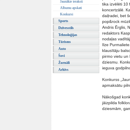
Jaunākie ieraksti
tika izvēlēti 1
Albumu apskati
koncertzālē. Ka
Konkursi
daiļradei, bet 
Sports
pop&rock mūzik
Andris Ērglis, 
Dzīvesstils
redaktors Kasp
Tehnoloģijas
nodaļas vadītāj
Tūrisms
Ilze Purmaliete
Auto
klausītāju bals
Šovi
pirmo vietu un 
dziesmu. Konku
Žurnāli
ieguva godpilno
Arhīvs
Konkurss „Jaun
apmaksātu piln
Nākošgad konku
jāizpilda folkl
dziesmām, gan 