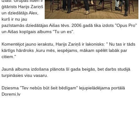
izlasi. Grupas līderi ir
ģitārists Harijs Zariņš
un dziedātājs Alex,
kurš ir nu jau
pazīstamās dziedātājas Aišas tēvs. 2006.gadā tika izdots "Opus Pro"
un Aišas kopīgais albums "Tu un es".
Komentējot jauno ierakstu, Harijs Zariņš ir lakonisks: " Nu tas ir tāds
kārtīgs hārdroks ,kuru mēs, iespējams, mākam spēlēt labāk par
citiem."
Jaunā albuma izdošana plānota šī gada beigās, bet darbs studijā
turpināsies visu vasaru.
Dziesma "Tev nebūs būt šeit bēdīgam" lejupielādējama portālā
Doremi.lv