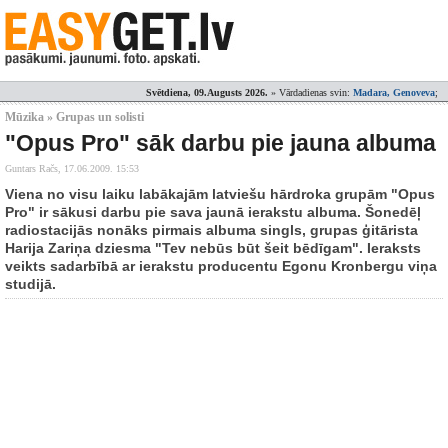
Svētdiena, 09.Augusts 2026.
» Vārdadienas svin:
Madara, Genoveva
;
Mūzika » Grupas un solisti
"Opus Pro" sāk darbu pie jauna albuma
Guntars Račs,
17.06.2009. 15:53
Viena no visu laiku labākajām latviešu hārdroka grupām "Opus
Pro" ir sākusi darbu pie sava jaunā ierakstu albuma. Šonedēļ
radiostacijās nonāks pirmais albuma singls, grupas ģitārista
Harija Zariņa dziesma "Tev nebūs būt šeit bēdīgam". Ieraksts
veikts sadarbībā ar ierakstu producentu Egonu Kronbergu viņa
studijā.