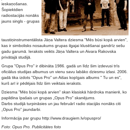
ieskaņošanas.
Šopiektdien
radiostacijās nonāks
jauns singls - grupas
taustiņinstrumentālista Jāņa Valtera dziesma "Mēs būsi kopā arvien",
kas ir simbolisks nosaukums grupas ilgajai klusēšanai gandrīz sešu
gadu garumā. Ieraksts veikts Jāņa Valtera un Aivara Rakovska
privātajā studijā.
Grupa "Opus Pro" ir dibināta 1986. gadā un līdz šim izdevusi trīs
oficiālus studijas albumus un vienu savu labāko dziesmu izlasi. 2006.
gadā tika izdots "Opus Pro" un Aišas kopīgais albums " Tu un es",
kurš arī ir pēdējais līdz šim veiktais ieraksts.
Dziesma "Mēs būsi kopā arvien" skan klasiskā hārdroka manierē, ko
papildina īpašais un grupas „Opus Pro" skanējums.
Darbs studijā turpināsies un jau februārī radio stacijās nonāks citi
„Opus Pro" jaundarbi.
Informācija par grupu http://www.draugiem.lv/opuspro/
Foto: Opus Pro. Publicitātes foto