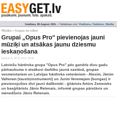
Sestdiena, 08.Augusts 2026.
» Vārdadienas svin:
Vladislava, Vladislavs, Mudīte
;
Mūzika » Grupas un solisti
Grupai „Opus Pro" pievienojas jauni
mūziķi un atsākas jaunu dziesmu
ieskaņošana
EasyGet.lv,
05.01.2012. 09:58
Latviešu hārdroka grupa "Opus Pro" pēc gandrīz divu gadu
pārtraukuma ir atsākusi darbību jaunā sastāvā, grupas
vecmeistariem un Latvijas hārdroka veterāniem - Alexim, Jānim
Valteram (taustiņinstrumenti) un Jurim Veremejam (bungas) ir
pievienojušies divi jauni dalībnieki - ģitārists Artūrs Zemnieks
un basģitārists Jānis Retenais, informē grupas pārstāvis un
menedžeris Jānis Retenais.