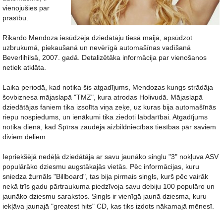
vienojušies par
prasību.
Rikardo Mendoza iesūdzēja dziedātāju tiesā maijā, apsūdzot
uzbrukumā, piekaušanā un nevērīgā automašīnas vadīšanā
Beverlihilsā, 2007. gadā. Detalizētāka informācija par vienošanos
netiek atklāta.
Laika periodā, kad notika šis atgadījums, Mendozas kungs strādāja
šovbiznesa mājaslapā "TMZ", kura atrodas Holivudā. Mājaslapā
dziedātājas faniem tika izsolīta viņa zeķe, uz kuras bija automašīnās
riepu nospiedums, un ienākumi tika ziedoti labdarībai. Atgadījums
notika dienā, kad Spīrsa zaudēja aizbildniecības tiesības pār saviem
diviem dēliem.
Iepriekšējā nedēļā dziedātāja ar savu jaunāko singlu "3" nokļuva ASV
populārāko dziesmu augstākajās vietās. Pēc informācijas, kuru
sniedza žurnāls "Billboard", tas bija pirmais singls, kurš pēc vairāk
nekā trīs gadu pārtraukuma piedzīvoja savu debiju 100 populāro un
jaunāko dziesmu sarakstos. Singls ir vienīgā jaunā dziesma, kuru
iekļāva jaunajā "greatest hits" CD, kas tiks izdots nākamajā mēnesī.