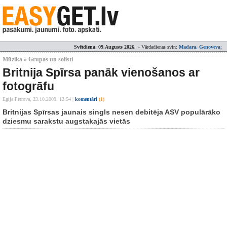
Svētdiena, 09.Augusts 2026.
» Vārdadienas svin:
Madara, Genoveva
;
Mūzika » Grupas un solisti
Britnija Spīrsa panāk vienošanos ar
fotogrāfu
Egija Petrova,
23.10.2009. 12:54
|
komentāri
(1)
Britnijas Spīrsas jaunais singls nesen debitēja ASV populārāko
dziesmu sarakstu augstakajās vietās