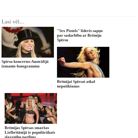
Lasi vēl...
"Sex Pistols" līderis sapņo
par sadarbību ar Britniju
Spīrsu
Spīrsa koncertos Austrālijā
izmanto fonogrammu
Britnijai Spīrsai atkal
nepatikšanas
Britnijas Spīrsas smaržas
Lielbritānijā ir populārākais
slavenību parfīms