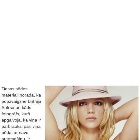
Tiesas sēdes
materiāli norāda, ka
popzvaigzne Britnija
Spīrsa un kāds
fotogrāfs, kurš
apgalvoja, ka viņa ir
pārbrauksi pāri viņa
pēdai ar savu
automašīnu, ir