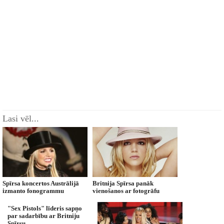
Lasi vēl...
Spīrsa koncertos Austrālijā
Britnija Spīrsa panāk
izmanto fonogrammu
vienošanos ar fotogrāfu
"Sex Pistols" līderis sapņo
par sadarbību ar Britniju
Spīrsu