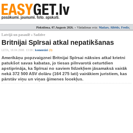
Piektdiena, 07.Augusts 2026.
» Vārdadienas svin:
Madars, Alfrēds, Fredis
;
Latvijā un pasaulē » Sadzīve
Britnijai Spīrsai atkal nepatikšanas
LETA,
18.04.2008. 13:08
|
komentāri
(3)
Amerikāņu popzvaigznei Britnijai Spīrsai nāksies atkal krietni
patukšot savas kabatas, jo tiesas pilnvarotā ceturtdien
apstiprināja, ka Spīrsai no saviem līdzekļiem jāsamaksā vairāk
nekā 372 500 ASV dolāru (164 275 lati) vairākiem juristiem, kas
pārstāv viņu un viņas ģimenes locekļus.