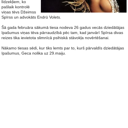
līdzekļiem, ko
pašlaik kontrolē
viņas tēvs Džeimss
Spīrss un advokāts Endrū Volets.
Šā gada februāra sākumā tiesa nodeva 26 gadus vecās dziedātājas
īpašumus viņas tēva pārraudzībā pēc tam, kad janvārī Spīrsa divas
reizes tika ievietota slimnīcā psihiskā stāvokļa novērtēšanai.
Nākamo tiesas sēdi, kur tiks lemts par to, kurš pārvaldīs dziedātājas
īpašumus, Geca nolika uz 29.maiju.