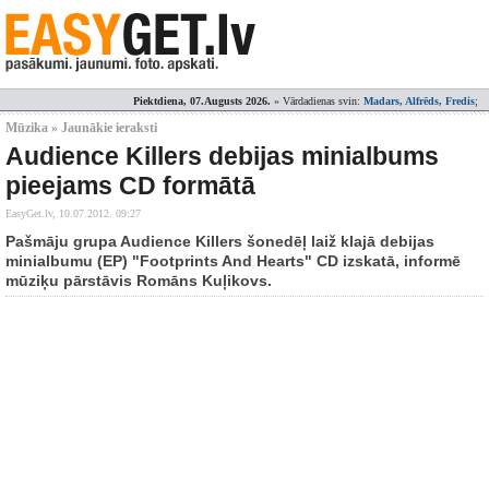
Piektdiena, 07.Augusts 2026.
» Vārdadienas svin:
Madars, Alfrēds, Fredis
;
Mūzika » Jaunākie ieraksti
Audience Killers debijas minialbums
pieejams CD formātā
EasyGet.lv,
10.07.2012. 09:27
Pašmāju grupa Audience Killers šonedēļ laiž klajā debijas
minialbumu (EP) "Footprints And Hearts" CD izskatā, informē
mūziķu pārstāvis Romāns Kuļikovs.