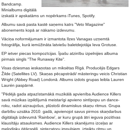
Bandcamp.
Minialbums digitālā
izskatā ir apskatāms un nopērkams iTunes, Spotify.
Albumu savā pasta kastē saņems katrs "Veto Magazine"
abonements kopā ar nākamo izdevumu.
Vāciņa noformējumam ir izmantota Ilzes Vanagas uzņemtā
fotogrāfija, kurā iemūžināta latviešu baletdejotāja Ieva Grotuse.
EP ietver piecas kompozīcijas. Īpašu atzinību izpelnijies albuma
pirmais singls "The Runaway Kite".
Visas dziesmas ieskaņotas un miksētas Rīgā. Producējis Edgars
Žilde (Satellites LV). Skaņas pēcapstrādi/ māsteringu veicis Christian
Wright (Abbey Road) Londonā. Albums izdots grupas leibla Lauren
Laurén paspārnē.
"Pēdējā gada atpazīstamākā muzikālā apvienība Audience Killers
savā mūzikas izpildījumā meistarīgi apvieno sintīpopu un dance-
roku, radot aizraujošus, plūstoši dinamiskus skaņu ritmus. Grupa
darbību uzsāka 2010. gadā, apvienojot savus pirmos skaņdarbus
digitālajā izdevumā 'Rainbow', ar kuru grupā ātri ieguva pozitīvas
klausītāju atsauksmes. Audience Killers skanējums izceļas ar
melodisku ģitārspēli, sintezatoru impulsiem, izteiktu ritmu un