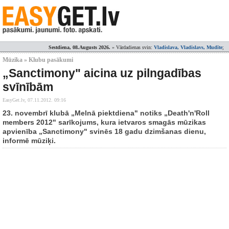
Sestdiena, 08.Augusts 2026.
» Vārdadienas svin:
Vladislava, Vladislavs, Mudīte
;
Mūzika » Klubu pasākumi
„Sanctimony" aicina uz pilngadības
svīnībām
EasyGet.lv,
07.11.2012. 09:16
23. novembrī klubā „Melnā piektdiena" notiks „Death'n'Roll
members 2012" sarīkojums, kura ietvaros smagās mūzikas
apvienība „Sanctimony" svinēs 18 gadu dzimšanas dienu,
informē mūziķi.