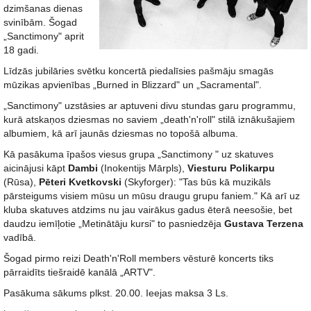
dzimšanas dienas
svinībām. Šogad
„Sanctimony" aprit
18 gadi.
Līdzās jubilāries svētku koncertā piedalīsies pašmāju smagās
mūzikas apvienības „Burned in Blizzard" un „Sacramental".
„Sanctimony" uzstāsies ar aptuveni divu stundas garu programmu,
kurā atskaņos dziesmas no saviem „death'n'roll" stilā iznākušajiem
albumiem, kā arī jaunās dziesmas no topošā albuma.
Kā pasākuma īpašos viesus grupa „Sanctimony " uz skatuves
aicinājusi kāpt
Dambi
(Inokentijs Mārpls),
Viesturu Polikarpu
(Rūsa),
Pēteri Kvetkovski
(Skyforger): "Tas būs kā muzikāls
pārsteigums visiem mūsu un mūsu draugu grupu faniem." Kā arī uz
kluba skatuves atdzims nu jau vairākus gadus ēterā neesošie, bet
daudzu iemīļotie „Metinātāju kursi" to pasniedzēja
Gustava Terzena
vadībā.
Šogad pirmo reizi Death'n'Roll members vēsturē koncerts tiks
pārraidīts tiešraidē kanālā „ARTV".
Pasākuma sākums plkst. 20.00. Ieejas maksa 3 Ls.