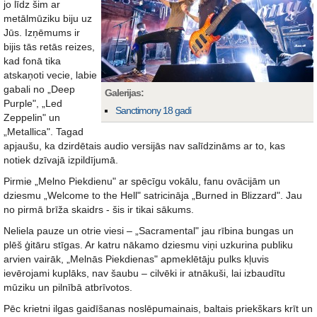
jo līdz šim ar
metālmūziku biju uz
Jūs. Izņēmums ir
bijis tās retās reizes,
kad fonā tika
atskaņoti vecie, labie
gabali no „Deep
Galerijas:
Purple", „Led
Sanctimony 18 gadi
Zeppelin" un
„Metallica". Tagad
apjaušu, ka dzirdētais audio versijās nav salīdzināms ar to, kas
notiek dzīvajā izpildījumā.
Pirmie „Melno Piekdienu" ar spēcīgu vokālu, fanu ovācijām un
dziesmu „Welcome to the Hell" satricināja „Burned in Blizzard". Jau
no pirmā brīža skaidrs - šis ir tikai sākums.
Neliela pauze un otrie viesi – „Sacramental" jau rībina bungas un
plēš ģitāru stīgas. Ar katru nākamo dziesmu viņi uzkurina publiku
arvien vairāk, „Melnās Piekdienas" apmeklētāju pulks kļuvis
ievērojami kuplāks, nav šaubu – cilvēki ir atnākuši, lai izbaudītu
mūziku un pilnībā atbrīvotos.
Pēc krietni ilgas gaidīšanas noslēpumainais, baltais priekškars krīt un