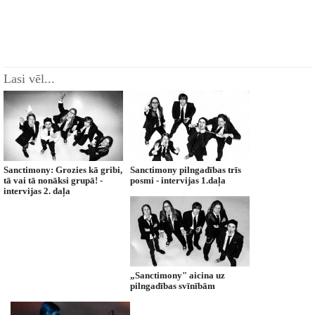
Lasi vēl...
Sanctimony: Grozies kā gribi,
Sanctimony pilngadības trīs
tā vai tā nonāksi grupā! -
posmi - intervijas 1.daļa
intervijas 2. daļa
„Sanctimony" aicina uz
pilngadības svīnībām