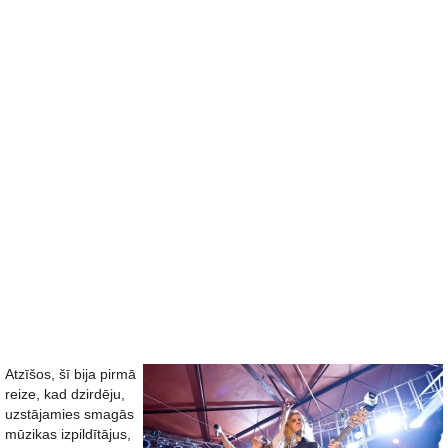
Atzīšos, šī bija pirmā
reize, kad dzirdēju,
uzstājamies smagās
mūzikas izpildītājus,