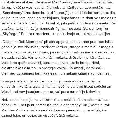
uz skatuves atskan „Devil and Men" pašu „Sanctimony" izpildījumā.
Ja iepriekšējie viesi satricināja klubu ar kārtīgu smago metālu, tad
„Sanctimony" iznāciens burtiski ''norauj" jumtu! Lieliska komunikācija
ar klausītājiem, spēcīgs izpildījums, šūpošanās uz skatuves malas un
smagais metāls, vienu vārdu sakot, pilngadība godam nosvinēta. Par
pasākuma kulminācija viennozīmīgi var nosaukt „Sanctimony" un
„Skyforger" Pētera uznācienu, ko apliecināja arī milzīgās ovācijas.
„Death' n' Roll Members" pilnībā apgāza daļu stereotipus, kas laika
gaitā bija izveidojušies, izdzirdot vārdus „smagais metāls". Smagais
metāls nav tikai ādas bikses, pīrsingi, gari mati un metāla ķēdes, tas
ir daudz vairāk. Var teikt, ka tā ir mūzika dvēselei - jo kā citādi, var
izskaidrot īpašo stāvokli, kurā mūs ieved skaļie bungu ritmi,
elektroniskās ģitāras un spēcīgie vokāli. Kā dzied „Metallica" –
Vienmēr uzticamies tam, kas esam un nekam citam nav nozīmes.
Smagā metāla mūzika viennozīmīgi prasa atdošanos tai un
emocijām, ko tā izraisa. Un ja fani spēj to saņemt tikpat spēcīgi un
izjusti, tad nav jautājumu par to, vai pasākums bija izdevies.
Neizslēdzu iespēju, ka vēl kādreiz apmeklēšu šāda stila mūzikas
pasākumu, bet ja nu tomēr nē, tad „Sanctimony" un „Death'n'Roll
Members" būs sniedzis neatkārtojamu pieredzi un parādījis, kur
dzimst īstas emocijas un visspēcīgākā mūzika.