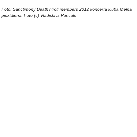
Foto: Sanctimony Death'n'roll members 2012 koncertā klubā Melnā
piektdiena. Foto (c) Vladislavs Punculs