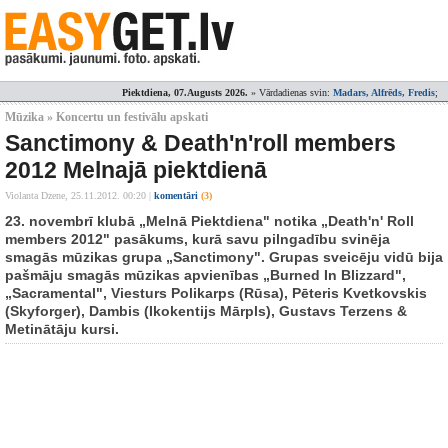
Piektdiena, 07.Augusts 2026.
» Vārdadienas svin:
Madars, Alfrēds, Fredis
;
Mūzika » Koncertu un festivālu apskati
Sanctimony & Death'n'roll members
2012 Melnajā piektdienā
Violanta Dzene,
25.11.2012. 00:20
|
komentāri
(3)
23. novembrī klubā „Melnā Piektdiena" notika „Death'n' Roll
members 2012" pasākums, kurā savu pilngadību svinēja
smagās mūzikas grupa „Sanctimony". Grupas sveicēju vidū bija
pašmāju smagās mūzikas apvienības „Burned In Blizzard",
„Sacramental", Viesturs Polikarps (Rūsa), Pēteris Kvetkovskis
(Skyforger), Dambis (Ikokentijs Mārpls), Gustavs Terzens &
Metinātāju kursi.