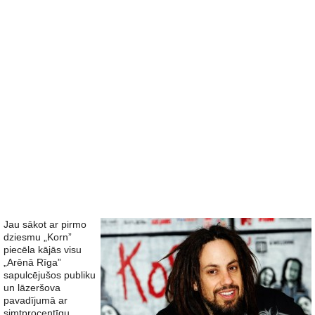
Jau sākot ar pirmo
dziesmu „Korn”
piecēla kājās visu
„Arēnā Rīga”
sapulcējušos publiku
un lāzeršova
pavadījumā ar
simtprocentīgu