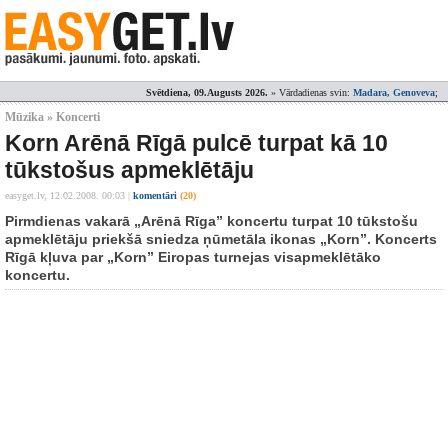
Svētdiena, 09.Augusts 2026.
» Vārdadienas svin:
Madara, Genoveva
;
Mūzika » Koncerti
Korn Arēnā Rīgā pulcē turpat kā 10
tūkstošus apmeklētāju
easyget.lv,
12.02.2008. 00:03
|
komentāri
(20)
Pirmdienas vakarā „Arēnā Rīga” koncertu turpat 10 tūkstošu
apmeklētāju priekšā sniedza ņūmetāla ikonas „Korn”. Koncerts
Rīgā kļuva par „Korn” Eiropas turnejas visapmeklētāko
koncertu.