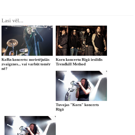
Lasi vēl...
KoRn koncerts: norietējušās
Korn koncertu Rīgā iesildīs
zvaigznes... vai varbūt tomēr
Trendkill Method
nē?
Tuvojas "Korn" koncerts
Rīgā