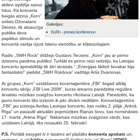
atdevi izpildīja savus
hitus. Kā koncerta
beigās atzina „Korn”
solists Džonatans
Galerijas:
Deiviss, tik atsaucīga
KoRn - preses konference
publika deva
papildus stimulu un
koncertā varēja izjust īstenu vienotību ar klātesošajiem.
Radio „SWH Rock” dīdžejs Gustavs Terzens: „Korn” jau ar pirmo
dziesmu paņēma publiku! Turklāt es pirmo reizi redzēju, ka Latvijas
koncertu apmeklētāji tik ātri atraisās.” „Enerģijas lādiņš šovakar bija
fantastisks!” piebilst „SWH Rokšova” vadītājs Artis Dvarionas.
Ar grupas „Korn” uzstāšanos kocertaģentūra „FBI” šogad atklāj
koncertu sēriju „FBI Live 2008”, kuras ietvaros paredzēta regulāra
ārvalstu mūzikas zvaigžņu koncertu rīkošana Latvijā. Paredzēts, ka
jauns koncerts tiks izziņots ik pēc divām nedēļām. Koncertaģentūra
„FBI” jau izziņoja Avrilas Lavinjas koncertu, kas notiks 2. jūlijā „Arēnā
Rīga” un pasaulē aktuālās popmūziķes Rianas šovu, kas norisināsies
17. martā „Arēna Rīga”. Nākamais mūzikas zvaigznes vārds, kas
uzstāsies Latvijā, tiks nosaukts 25. februārī.
P.S.
Portālā easyget.lv ir lasāms arī plašāks
koncerta apskats
un,
protams, ir arī
bildes
+ jaunums!!! šodien būs arī “Korn”
VIDEO