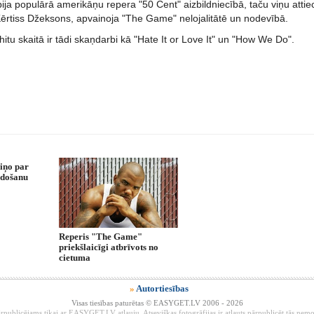
bija populārā amerikāņu repera "50 Cent" aizbildniecībā, taču viņu attie
 Kērtiss Džeksons, apvainoja "The Game" nelojalitātē un nodevībā.
hitu skaitā ir tādi skaņdarbi kā "Hate It or Love It" un "How We Do".
iņo par
zdošanu
Reperis "The Game"
priekšlaicīgi atbrīvots no
cietuma
»
Autortiesības
Visas tiesības paturētas © EASYGET.LV 2006 - 2026
rpublicējams tikai ar EASYGET.LV atļauju. Atsevišķas fotogrāfijas ir atļauts pārpublicēt tās ne