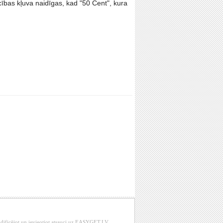
cības kļuva naidīgas, kad "50 Cent", kura
modificējot un ievieotjot atsauci uz EASYGET.LV