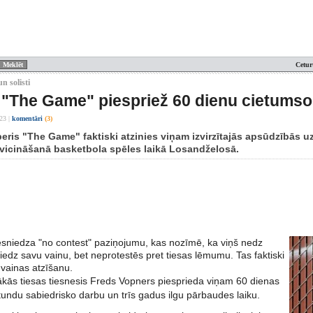
Cetur
n solisti
"The Game" piespriež 60 dienu cietums
:23
|
komentāri
(3)
eris "The Game" faktiski atzinies viņam izvirzītajās apsūdzībās 
vicināšanā basketbola spēles laikā Losandželosā.
iesniedza "no contest" paziņojumu, kas nozīmē, ka viņš nedz
liedz savu vainu, bet neprotestēs pret tiesas lēmumu. Tas faktiski
vainas atzīšanu.
kās tiesas tiesnesis Freds Vopners piesprieda viņam 60 dienas
tundu sabiedrisko darbu un trīs gadus ilgu pārbaudes laiku.