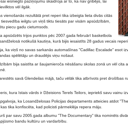
esai iesniegto paziņojumu skaidroja ar to, ka nav gribējis, lai
evilktos vēl ilgāk.
s vienošanās rezultātā pret reperi tika izbeigta lieta divās citās
tiesvedība ieilgtu un viņš tiktu tiesāts par visām apsūdzībām,
tu piecu gadu cietumsods.
a apsūdzēts trijos punktos pēc 2007.gada februārī basketbola
sandželosā notikušā kautiņa, kurā bijis iesaistīts 28 gadus vecais reperi
ēja, ka viņš no savas sarkanās automašīnas "Cadillac Escalade" esot izvi
andas spēlētāju un draudējis viņu nošaut.
zībām bija saistīta ar šaujamieroča nēsāšanu skolas zonā un vēl cita 
tnē.
 arestēts savā Glendeilas mājā, taču vēlāk tika atbrīvots pret drošības
is, kura īstais vārds ir Džeisions Terels Teilors, iepriekš savu vainu iz
apgalvoja, ka Losandželosas Policijas departaments atteicies atdot "T
kas tika konfiscēta, kad policisti pārmeklēja repera māju.
urš par savu 2005.gada albumu "The Documentary" tika nominēts divā
apjūsmo bandu kultūru un vardarbību.