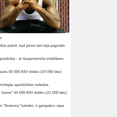
s.
lcis pistoli, kad pirms tam bija pagrūdis
apsūdzība - ar šaujamieroča izrādīšanu
 naudu 50 000 ASV dolāru (24 000 latu)
virzītajās apsūdzībās noliedza.
he Game" 44 000 ASV dolāru (21 000 latu)
m "Grammy" balvām, ir gangsteru repa