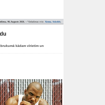
tdiena, 06.Augusts 2026.
» Vārdadienas svin:
Aisma, Askolds
;
odu
uzbrukumā kādam vīrietim un