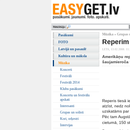
Meklētājs:
Mūzika » Grupas u
Pasākumi
Reperim 
FOTO
Latvijā un pasaulē
LETA,
13.02.2008. 11
Kultūra un māksla
Amerikāņu rep
šaujamieroča 
Mūzika
Koncerti
Festivāli
Festivāli 2014
Klubu pasākumi
Koncertu un festivālu
apskati
Reperis tiesā 
atzīst, nedz no
Interesanti
uzskatāms par 
Grupas un solisti
Pēc tam Augstā
Kori, orķestri
cietumā, 150 s
Intervijas