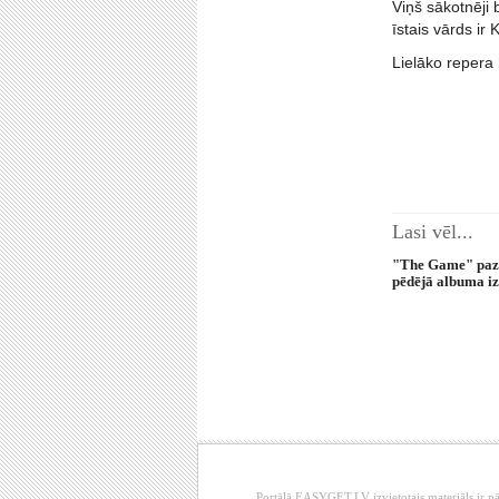
Viņš sākotnēji 
īstais vārds ir
Lielāko repera 
Lasi vēl...
"The Game" paz
pēdējā albuma i
Portālā EASYGET.LV izvietotais materiāls ir pā