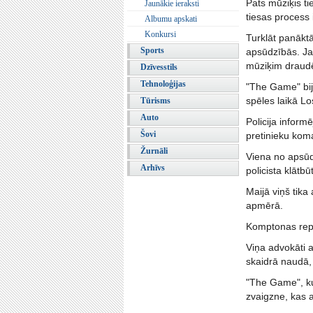
Pats mūziķis ti
Jaunākie ieraksti
tiesas process i
Albumu apskati
Konkursi
Turklāt panāktā
Sports
apsūdzībās. Ja 
mūziķim draudē
Dzīvesstils
Tehnoloģijas
"The Game" bij
spēles laikā Lo
Tūrisms
Auto
Policija inform
Šovi
pretinieku kom
Žurnāli
Viena no apsūd
Arhīvs
policista klātbū
Maijā viņš tika
apmērā.
Komptonas reper
Viņa advokāti 
skaidrā naudā, 
"The Game", k
zvaigzne, kas 