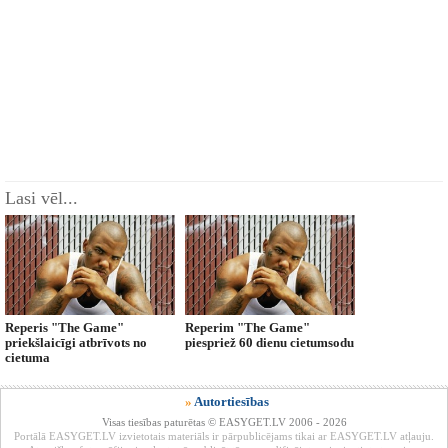
Lasi vēl...
Reperis "The Game"
Reperim "The Game"
priekšlaicīgi atbrīvots no
piespriež 60 dienu cietumsodu
cietuma
»
Autortiesības
Visas tiesības paturētas © EASYGET.LV 2006 - 2026
Portālā EASYGET.LV izvietotais materiāls ir pārpublicējams tikai ar EASYGET.LV atļauju.