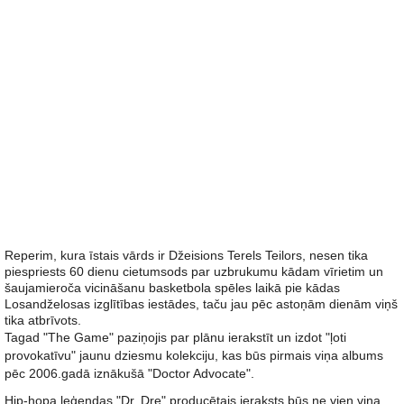
Reperim, kura īstais vārds ir Džeisions Terels Teilors, nesen tika
piespriests 60 dienu cietumsods par uzbrukumu kādam vīrietim un
šaujamieroča vicināšanu basketbola spēles laikā pie kādas
Losandželosas izglītības iestādes, taču jau pēc astoņām dienām viņš
tika atbrīvots.
Tagad "The Game" paziņojis par plānu ierakstīt un izdot "ļoti
provokatīvu" jaunu dziesmu kolekciju, kas būs pirmais viņa albums
pēc 2006.gadā iznākušā "Doctor Advocate".
Hip-hopa leģendas "Dr. Dre" producētais ieraksts būs ne vien viņa