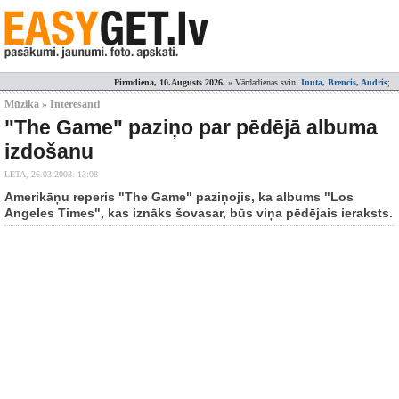
Pirmdiena, 10.Augusts 2026.
» Vārdadienas svin:
Inuta, Brencis, Audris
;
Mūzika » Interesanti
"The Game" paziņo par pēdējā albuma
izdošanu
LETA,
26.03.2008. 13:08
Amerikāņu reperis "The Game" paziņojis, ka albums "Los
Angeles Times", kas iznāks šovasar, būs viņa pēdējais ieraksts.