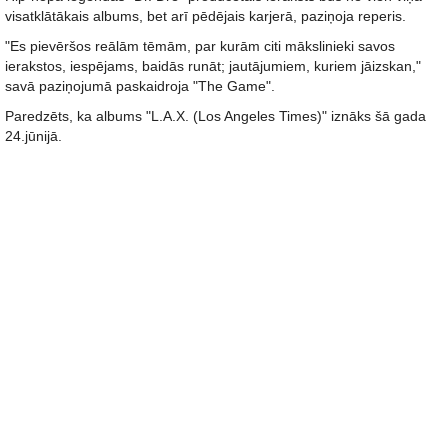
visatklātākais albums, bet arī pēdējais karjerā, paziņoja reperis.
"Es pievēršos reālām tēmām, par kurām citi mākslinieki savos
ierakstos, iespējams, baidās runāt; jautājumiem, kuriem jāizskan,"
savā paziņojumā paskaidroja "The Game".
Paredzēts, ka albums "L.A.X. (Los Angeles Times)" iznāks šā gada
24.jūnijā.