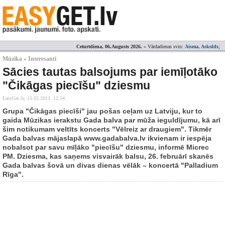
Ceturtdiena, 06.Augusts 2026.
» Vārdadienas svin:
Aisma, Askolds
;
Mūzika » Interesanti
Sācies tautas balsojums par iemīļotāko
"Čikāgas piecīšu" dziesmu
EasyGet.lv,
15.02.2013. 12:34
Grupa "Čikāgas piecīši" jau pošas ceļam uz Latviju, kur to
gaida Mūzikas ierakstu Gada balva par mūža ieguldījumu, kā arī
šim notikumam veltīts koncerts "Vēlreiz ar draugiem". Tikmēr
Gada balvas mājaslapā www.gadabalva.lv ikvienam ir iespēja
nobalsot par savu mīļāko "piecīšu" dziesmu, informē Micrec
PM. Dziesma, kas saņems visvairāk balsu, 26. februārī skanēs
Gada balvas šovā un divas dienas vēlāk – koncertā "Palladium
Rīga".