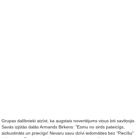
Grupas dalībnieki atzīst, ka augstais novertējums viņus ļoti savilņojis.
Savās izjūtās dalās Armands Birkens: "Esmu no sirds pateicīgs,
aizkustināts un priecīgs! Nevaru savu dzīvi iedomāties bez "Piecīšu"