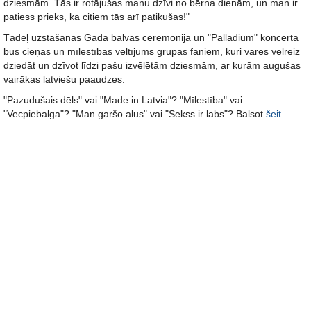
dziesmām. Tās ir rotājušas manu dzīvi no bērna dienām, un man ir
patiess prieks, ka citiem tās arī patikušas!"
Tādēļ uzstāšanās Gada balvas ceremonijā un "Palladium" koncertā
būs cieņas un mīlestības veltījums grupas faniem, kuri varēs vēlreiz
dziedāt un dzīvot līdzi pašu izvēlētām dziesmām, ar kurām augušas
vairākas latviešu paaudzes.
"Pazudušais dēls" vai "Made in Latvia"? "Mīlestība" vai
"Vecpiebalga"? "Man garšo alus" vai "Sekss ir labs"? Balsot
šeit
.