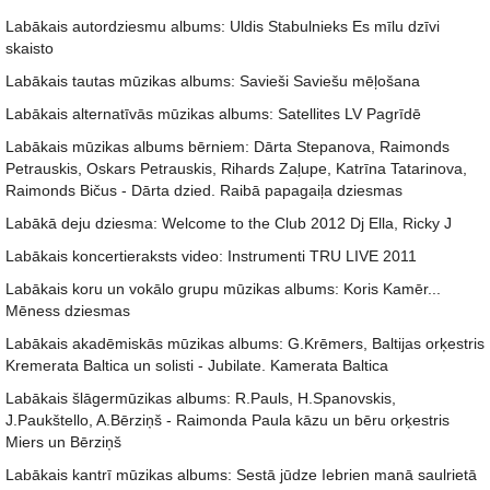
Labākais autordziesmu albums: Uldis Stabulnieks Es mīlu dzīvi
skaisto
Labākais tautas mūzikas albums: Savieši Saviešu mēļošana
Labākais alternatīvās mūzikas albums: Satellites LV Pagrīdē
Labākais mūzikas albums bērniem: Dārta Stepanova, Raimonds
Petrauskis, Oskars Petrauskis, Rihards Zaļupe, Katrīna Tatarinova,
Raimonds Bičus - Dārta dzied. Raibā papagaiļa dziesmas
Labākā deju dziesma: Welcome to the Club 2012 Dj Ella, Ricky J
Labākais koncertieraksts video: Instrumenti TRU LIVE 2011
Labākais koru un vokālo grupu mūzikas albums: Koris Kamēr...
Mēness dziesmas
Labākais akadēmiskās mūzikas albums: G.Krēmers, Baltijas orķestris
Kremerata Baltica un solisti - Jubilate. Kamerata Baltica
Labākais šlāgermūzikas albums: R.Pauls, H.Spanovskis,
J.Paukštello, A.Bērziņš - Raimonda Paula kāzu un bēru orķestris
Miers un Bērziņš
Labākais kantrī mūzikas albums: Sestā jūdze Iebrien manā saulrietā