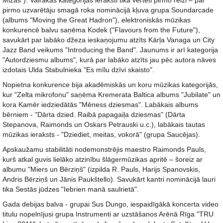
Mizas"). Vairākās kategorijās ieraksti tika vērtēti pirmo reizi – par
pirmo uzvarētāju smagā roka nominācijā kļuva grupa Soundarcade
(albums "Moving the Great Hadron"), elektroniskās mūzikas
konkurencē balvu saņēma Kodek ("Flavours from the Future"),
savukārt par labāko džeza ieskaņojumu atzīts Kārļa Vanaga un City
Jazz Band veikums "Introducing the Band". Jaunums ir arī kategorija
"Autordziesmu albums", kurā par labāko atzīts jau pēc autora nāves
izdotais Ulda Stabulnieka "Es mīlu dzīvi skaisto".
Nopietna konkurence bija akadēmiskās un koru mūzikas kategorijās,
kur "Zelta mikrofonu" saņēma Kremerata Baltica albums "Jubilate" un
kora Kamēr iedziedātās "Mēness dziesmas". Labākais albums
bērniem - "Dārta dzied. Raibā papagaiļa dziesmas" (Dārta
Stepanova, Raimonds un Oskars Petrauski u.c.), labākais tautas
mūzikas ieraksts - "Dziediet, meitas, vokorā" (grupa Saucējas).
Apskaužamu stabilitāti nodemonstrējis maestro Raimonds Pauls,
kurš atkal guvis lielāko atzinību šlāgermūzikas apritē – šoreiz ar
albumu "Miers un Bērziņš" (izpilda R. Pauls, Harijs Spanovskis,
Andris Bērziņš un Jānis Paukštello). Savukārt kantri nominācijā lauri
tika Sestās jūdzes "Iebrien manā saulrietā".
Gada debijas balva - grupai Sus Dungo, iespaidīgākā koncerta video
titulu nopelnījusi grupa Instrumenti ar uzstāšanos Arēnā Rīga "TRU