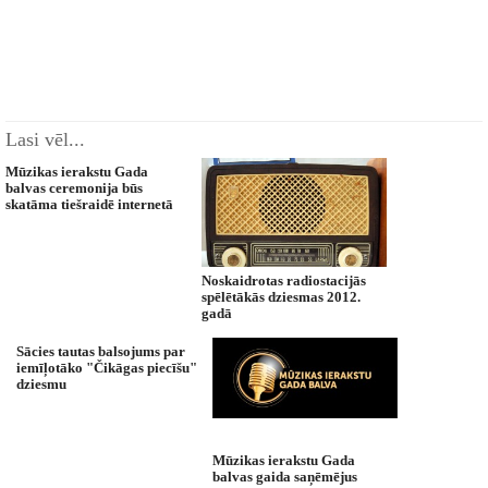
Lasi vēl...
Mūzikas ierakstu Gada
balvas ceremonija būs
skatāma tiešraidē internetā
Noskaidrotas radiostacijās
spēlētākās dziesmas 2012.
gadā
Sācies tautas balsojums par
iemīļotāko "Čikāgas piecīšu"
dziesmu
Mūzikas ierakstu Gada
balvas gaida saņēmējus