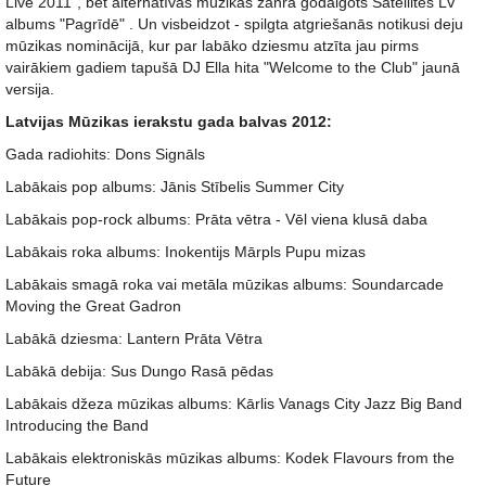
Live 2011", bet alternatīvās mūzikas žanrā godalgots Satellites LV
albums "Pagrīdē" . Un visbeidzot - spilgta atgriešanās notikusi deju
mūzikas nominācijā, kur par labāko dziesmu atzīta jau pirms
vairākiem gadiem tapušā DJ Ella hita "Welcome to the Club" jaunā
versija.
Latvijas Mūzikas ierakstu gada balvas 2012:
Gada radiohits: Dons Signāls
Labākais pop albums: Jānis Stībelis Summer City
Labākais pop-rock albums: Prāta vētra - Vēl viena klusā daba
Labākais roka albums: Inokentijs Mārpls Pupu mizas
Labākais smagā roka vai metāla mūzikas albums: Soundarcade
Moving the Great Gadron
Labākā dziesma: Lantern Prāta Vētra
Labākā debija: Sus Dungo Rasā pēdas
Labākais džeza mūzikas albums: Kārlis Vanags City Jazz Big Band
Introducing the Band
Labākais elektroniskās mūzikas albums: Kodek Flavours from the
Future