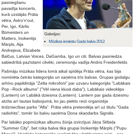
pasniegšanu
pavadīja koncerts,
kurā uzstājās Prāta
vētra, Astro'n'out,
Per, Igo, Kārlis
Būmeisters un
Galerijas:
Matters, Inokentijs
Mūzikas ierakstu Gada balva 2012
Mārpls, Aija
Andrejeva, Elizabete
Balčus, Latvian Voices, DaGamba, Igo un citi. Balvas pasniedza
sabiedrībā pazīstami cilvēki, ceremoniju vadīja Andris Freidenfelds.
Pašmāju mūzikas līdera lomā atkal spīdēja Prāta vētra, kas bija
nominēta četrās kategorijās un saņēma trīs balvas. Grupas godalgu
arhīvu papildināja "Zelta mikrofoni" par uzvaru kategorijās "Labākais
Pop –Rock albums" ("Vēl viena klusā daba"), Labākais videoklips
(Lantern) un Labākā dziesma (Lantern). Lantern par gada dziesmu
atzīta arī tautas balsojumā, ko jau piekto reizi organizēja
tirdzniecības parks "Alfa". Prāta vētra pretendēja arī uz titulu "Gada
radiohits", tomēr šo balvu saņēma Dona skaņdarbs Signāls.
Par labāko popmūzikas albumu žūrija izvirzījusi Jāņa Stībeļa
"Summer City", bet roka balva tika grupai Inokentijs Mārpls ("Pupu