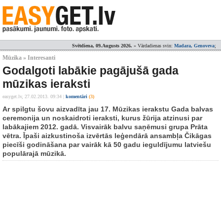
Svētdiena, 09.Augusts 2026.
» Vārdadienas svin:
Madara, Genoveva
;
Mūzika » Interesanti
Godalgoti labākie pagājušā gada
mūzikas ieraksti
easyget.lv,
27.02.2013. 09:34
|
komentāri
(3)
Ar spilgtu šovu aizvadīta jau 17. Mūzikas ierakstu Gada balvas
ceremonija un noskaidroti ieraksti, kurus žūrija atzinusi par
labākajiem 2012. gadā. Visvairāk balvu saņēmusi grupa Prāta
vētra. Īpaši aizkustinoša izvērtās leģendārā ansambļa Čikāgas
piecīši godināšana par vairāk kā 50 gadu ieguldījumu latviešu
populārajā mūzikā.