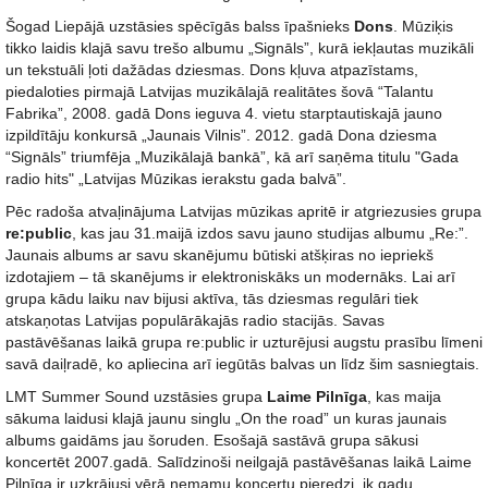
Šogad Liepājā uzstāsies spēcīgās balss īpašnieks
Dons
. Mūziķis
tikko laidis klajā savu trešo albumu „Signāls”, kurā iekļautas muzikāli
un tekstuāli ļoti dažādas dziesmas. Dons kļuva atpazīstams,
piedaloties pirmajā Latvijas muzikālajā realitātes šovā “Talantu
Fabrika”, 2008. gadā Dons ieguva 4. vietu starptautiskajā jauno
izpildītāju konkursā „Jaunais Vilnis”. 2012. gadā Dona dziesma
“Signāls” triumfēja „Muzikālajā bankā”, kā arī saņēma titulu "Gada
radio hits" „Latvijas Mūzikas ierakstu gada balvā”.
Pēc radoša atvaļinājuma Latvijas mūzikas apritē ir atgriezusies grupa
re:public
, kas jau 31.maijā izdos savu jauno studijas albumu „Re:”.
Jaunais albums ar savu skanējumu būtiski atšķiras no iepriekš
izdotajiem – tā skanējums ir elektroniskāks un modernāks. Lai arī
grupa kādu laiku nav bijusi aktīva, tās dziesmas regulāri tiek
atskaņotas Latvijas populārākajās radio stacijās. Savas
pastāvēšanas laikā grupa re:public ir uzturējusi augstu prasību līmeni
savā daiļradē, ko apliecina arī iegūtās balvas un līdz šim sasniegtais.
LMT Summer Sound uzstāsies grupa
Laime Pilnīga
, kas maija
sākuma laidusi klajā jaunu singlu „On the road” un kuras jaunais
albums gaidāms jau šoruden. Esošajā sastāvā grupa sākusi
koncertēt 2007.gadā. Salīdzinoši neilgajā pastāvēšanas laikā Laime
Pilnīga ir uzkrājusi vērā ņemamu koncertu pieredzi, ik gadu