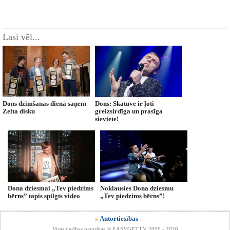
Lasi vēl...
Dons dzimšanas dienā saņem
Dons: Skatuve ir ļoti
Zelta disku
greizsirdīga un prasīga
sieviete!
Dona dziesmai „Tev piedzims
Noklausies Dona dziesmu
bērns” tapis spilgts video
„Tev piedzims bērns”!
»
Autortiesības
Visas tiesības paturētas © EASYGET.LV 2006 - 2026