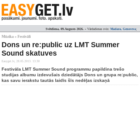
Svētdiena, 09.Augusts 2026.
» Vārdadienas svin:
Madara, Genoveva
;
Mūzika » Festivāli
Dons un re:public uz LMT Summer
Sound skatuves
Easyget.lv,
28.05.2013. 13:30
Festivāla LMT Summer Sound programmu papildina trešo
studijas albumu izdevušais dziedātājs Dons un grupa re:public,
kas savu ierakstu tautās laidīs šīs nedēļas izskaņā