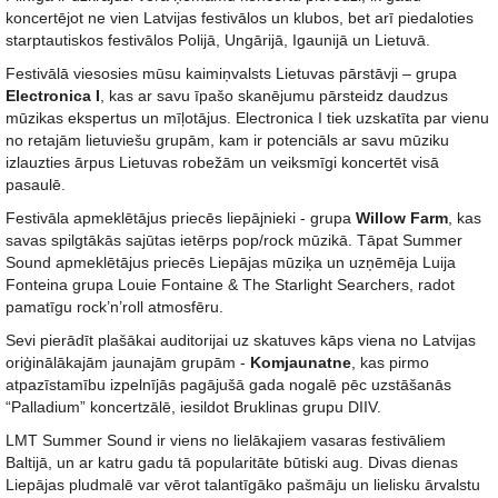
koncertējot ne vien Latvijas festivālos un klubos, bet arī piedaloties
starptautiskos festivālos Polijā, Ungārijā, Igaunijā un Lietuvā.
Festivālā viesosies mūsu kaimiņvalsts Lietuvas pārstāvji – grupa
Electronica I
, kas ar savu īpašo skanējumu pārsteidz daudzus
mūzikas ekspertus un mīļotājus. Electronica I tiek uzskatīta par vienu
no retajām lietuviešu grupām, kam ir potenciāls ar savu mūziku
izlauzties ārpus Lietuvas robežām un veiksmīgi koncertēt visā
pasaulē.
Festivāla apmeklētājus priecēs liepājnieki - grupa
Willow Farm
, kas
savas spilgtākās sajūtas ietērps pop/rock mūzikā. Tāpat Summer
Sound apmeklētājus priecēs Liepājas mūziķa un uzņēmēja Luija
Fonteina grupa Louie Fontaine & The Starlight Searchers, radot
pamatīgu rock’n’roll atmosfēru.
Sevi pierādīt plašākai auditorijai uz skatuves kāps viena no Latvijas
oriģinālākajām jaunajām grupām -
Komjaunatne
, kas pirmo
atpazīstamību izpelnījās pagājušā gada nogalē pēc uzstāšanās
“Palladium” koncertzālē, iesildot Bruklinas grupu DIIV.
LMT Summer Sound ir viens no lielākajiem vasaras festivāliem
Baltijā, un ar katru gadu tā popularitāte būtiski aug. Divas dienas
Liepājas pludmalē var vērot talantīgāko pašmāju un lielisku ārvalstu