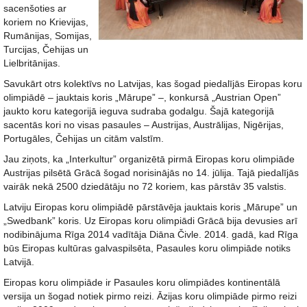
sacenšoties ar
koriem no Krievijas,
Rumānijas, Somijas,
Turcijas, Čehijas un
Lielbritānijas.
Savukārt otrs kolektīvs no Latvijas, kas šogad piedalījās Eiropas koru
olimpiādē – jauktais koris „Mārupe” –, konkursā „Austrian Open”
jaukto koru kategorijā ieguva sudraba godalgu. Šajā kategorijā
sacentās kori no visas pasaules – Austrijas, Austrālijas, Nigērijas,
Portugāles, Čehijas un citām valstīm.
Jau ziņots, ka „Interkultur” organizētā pirmā Eiropas koru olimpiāde
Austrijas pilsētā Grācā šogad norisinājās no 14. jūlija. Tajā piedalījās
vairāk nekā 2500 dziedātāju no 72 koriem, kas pārstāv 35 valstis.
Latviju Eiropas koru olimpiādē pārstāvēja jauktais koris „Mārupe” un
„Swedbank” koris. Uz Eiropas koru olimpiādi Grācā bija devusies arī
nodibinājuma Rīga 2014 vadītāja Diāna Čivle. 2014. gadā, kad Rīga
būs Eiropas kultūras galvaspilsēta, Pasaules koru olimpiāde notiks
Latvijā.
Eiropas koru olimpiāde ir Pasaules koru olimpiādes kontinentālā
versija un šogad notiek pirmo reizi. Āzijas koru olimpiāde pirmo reizi