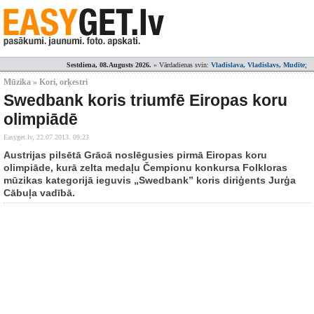
Sestdiena, 08.Augusts 2026.
» Vārdadienas svin:
Vladislava, Vladislavs, Mudīte
;
Mūzika » Kori, orķestri
Swedbank koris triumfē Eiropas koru
olimpiādē
Easyget.lv,
22.07.2013. 09:23
Austrijas pilsētā Grācā noslēgusies pirmā Eiropas koru
olimpiāde, kurā zelta medaļu Čempionu konkursa Folkloras
mūzikas kategorijā ieguvis „Swedbank” koris diriģents Jurģa
Cābuļa vadībā.