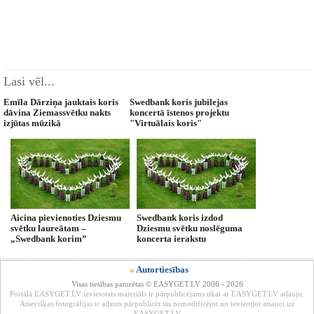
Lasi vēl...
Emīla Dārziņa jauktais koris
Swedbank koris jubilejas
dāvina Ziemassvētku nakts
koncertā īstenos projektu
izjūtas mūzikā
"Virtuālais koris"
Aicina pievienoties Dziesmu
Swedbank koris izdod
svētku laureātam –
Dziesmu svētku noslēguma
„Swedbank korim”
koncerta ierakstu
»
Autortiesības
Visas tiesības paturētas © EASYGET.LV 2006 - 2026
Portālā EASYGET.LV izvietotais materiāls ir pārpublicējams tikai ar EASYGET.LV atļauju.
Atsevišķas fotogrāfijas ir atļauts pārpublicēt tās nemodificējot un ievieotjot atsauci uz
EASYGET.LV