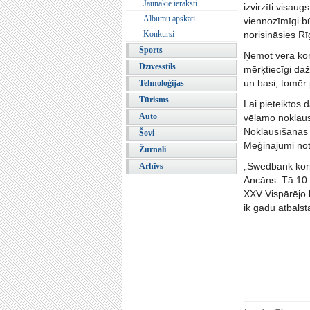
Jaunākie ieraksti
izvirzīti visau
Albumu apskati
viennozīmīgi b
Konkursi
norisināsies Rī
Sports
Ņemot vērā kor
Dzīvesstils
mērķtiecīgi daž
un basi, tomēr 
Tehnoloģijas
Tūrisms
Lai pieteiktos 
Auto
vēlamo noklaus
Noklausīšanās 
Šovi
Mēģinājumi noti
Žurnāli
„Swedbank koris
Arhīvs
Ancāns. Tā 10 
XXV Vispārējo l
ik gadu atbalst