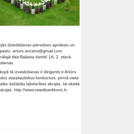
ekšējās dziedāšanas pieredzes aprakstu un
-pastu: arturs.ancans@gmail.com.
rālajā ēkā Balasta dambī 1A, 2. stāvā.
tdienās.
opš tā izveidošanas ir diriģents ir Artūrs
os starptautiskos konkursos, pirmā vieta
alās dažādās labdarības akcijās, tai skaitā
rmācijas: http://www.swedbankkoris.lv