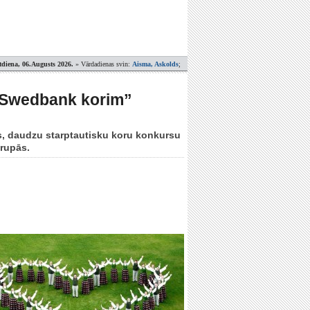
tdiena, 06.Augusts 2026.
» Vārdadienas svin:
Aisma, Askolds
;
 „Swedbank korim”
s, daudzu starptautisku koru konkursu
grupās.