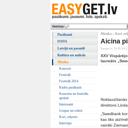
Meklētājs:
Mūzika » Kori, orķ
Pasākumi
Aicina p
FOTO
Latvijā un pasaulē
Easyget.lv,
26.09.2013.
Kultūra un māksla
XXV Vispārējo
laureāts „Swe
Mūzika
Koncerti
Festivāli
Festivāli 2014
Klubu pasākumi
Koncertu un festivālu
apskati
Noklausīšanās 
Interesanti
direktore Lind
Grupas un solisti
„Swedbank kori
Kori, orķestri
kas tiks atzīm
Intervijas
vairāki Ziemass