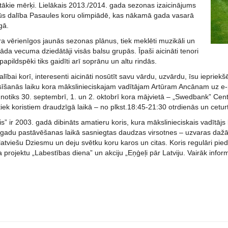
gstākie mērķi. Lielākais 2013./2014. gada sezonas izaicinājums
ūs dalība Pasaules koru olimpiādē, kas nākamā gada vasarā
gā.
a vērienīgos jaunās sezonas plānus, tiek meklēti muzikāli un
āda vecuma dziedātāji visās balsu grupās. Īpaši aicināti tenori
papildspēki tiks gaidīti arī soprānu un altu rindās.
dalībai korī, interesenti aicināti nosūtīt savu vārdu, uzvārdu, īsu iepri
īšanās laiku kora mākslinieciskajam vadītājam Artūram Ancānam uz e
notiks 30. septembrī, 1. un 2. oktobrī kora mājvietā – „Swedbank” Cent
ek koristiem draudzīgā laikā – no plkst.18:45-21:30 otrdienās un cetur
” ir 2003. gadā dibināts amatieru koris, kura mākslinieciskais vadītājs k
gadu pastāvēšanas laikā sasniegtas daudzas virsotnes – uzvaras dažād
atviešu Dziesmu un deju svētku koru karos un citas. Koris regulāri pied
a projektu „Labestības diena” un akciju „Eņģeļi pār Latviju. Vairāk info