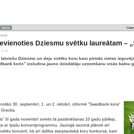
Cetur
estri
ievienoties Dziesmu svētku laureātam –
 12:56
 latviešu Dziesmu un deju svētku koru karu pirmās vietas ieguvēj
dbank koris” izsludina jauno dziedātāju uzņemšanu visās balsu 
notiks 30. septembrī, 1. un 2. oktobrī, informē "Swedbank kora"
a Grecka.
s” šī gada novembrī svinēs tā pastāvēšanas 10 gadu jubileju,
ēta ar īpašu koncertprogrammu. Jaunajā sezonā plānoti arī
vētku koncerti, kā arī dalība starptautiskā koru konkursā, kam