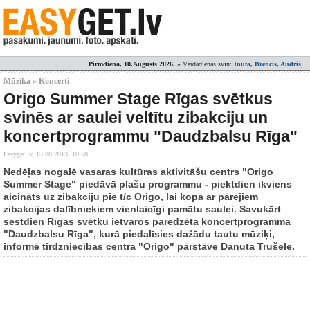
Pirmdiena, 10.Augusts 2026.
» Vārdadienas svin:
Inuta, Brencis, Audris
;
Mūzika » Koncerti
Origo Summer Stage Rīgas svētkus
svinēs ar saulei veltītu zibakciju un
koncertprogrammu "Daudzbalsu Rīga"
Easyget.lv,
13.08.2013. 10:58
Nedēļas nogalē vasaras kultūras aktivitāšu centrs "Origo
Summer Stage" piedāvā plašu programmu - piektdien ikviens
aicināts uz zibakciju pie t/c Origo, lai kopā ar pārējiem
zibakcijas dalībniekiem vienlaicīgi pamātu saulei. Savukārt
sestdien Rīgas svētku ietvaros paredzēta koncertprogramma
"Daudzbalsu Rīga", kurā piedalīsies dažādu tautu mūziķi,
informē tirdzniecības centra "Origo" pārstāve Danuta Trušele.