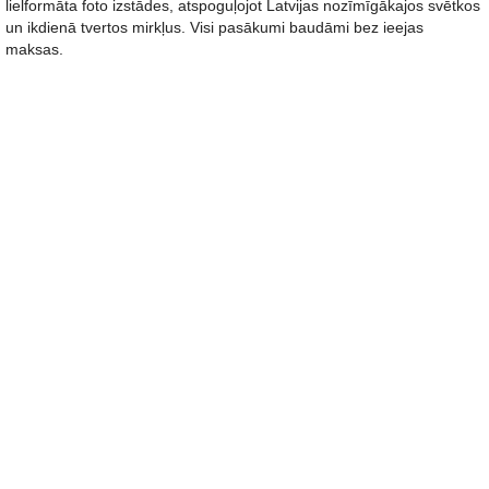
lielformāta foto izstādes, atspoguļojot Latvijas nozīmīgākajos svētkos
un ikdienā tvertos mirkļus. Visi pasākumi baudāmi bez ieejas
maksas.