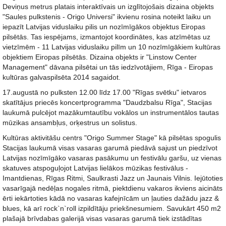
Deviņus metrus platais interaktīvais un izglītojošais dizaina objekts
"Saules pulkstenis - Origo Universi" ikvienu rosina noteikt laiku un
iepazīt Latvijas viduslaiku pilis un nozīmīgākos objektus Eiropas
pilsētās. Tas iespējams, izmantojot koordinātes, kas atzīmētas uz
vietzīmēm - 11 Latvijas viduslaiku pilīm un 10 nozīmīgākiem kultūras
objektiem Eiropas pilsētās. Dizaina objekts ir "Linstow Center
Management" dāvana pilsētai un tās iedzīvotājiem, Rīga - Eiropas
kultūras galvaspilsēta 2014 sagaidot.
17.augustā no pulksten 12.00 līdz 17.00 "Rīgas svētku" ietvaros
skatītājus priecēs koncertprogramma "Daudzbalsu Rīga", Stacijas
laukumā pulcējot mazākumtautību vokālos un instrumentālos tautas
mūzikas ansambļus, orķestrus un solistus.
Kultūras aktivitāšu centrs "Origo Summer Stage" kā pilsētas spogulis
Stacijas laukumā visas vasaras garumā piedāvā sajust un piedzīvot
Latvijas nozīmīgāko vasaras pasākumu un festivālu garšu, uz vienas
skatuves atspoguļojot Latvijas lielākos mūzikas festivālus -
Imantdienas, Rīgas Ritmi, Saulkrasti Jazz un Jaunais Vilnis. Iejūtoties
vasarīgajā nedēļas nogales ritmā, piektdienu vakaros ikviens aicināts
ērti iekārtoties kādā no vasaras kafejnīcām un ļauties dažādu jazz &
blues, kā arī rock`n`roll izpildītāju priekšnesumiem. Savukārt 450 m2
plašajā brīvdabas galerijā visas vasaras garumā tiek izstādītas