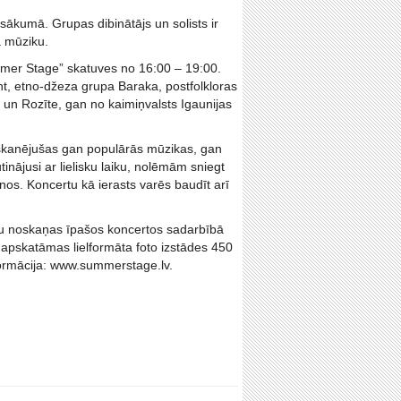
sākumā. Grupas dibinātājs un solists ir
a mūziku.
ummer Stage” skatuves no 16:00 – 19:00.
nt, etno-džeza grupa Baraka, postfolkloras
s un Rozīte, gan no kaimiņvalsts Igaunijas
r skanējušas gan populārās mūzikas, gan
inājusi ar lielisku laiku, nolēmām sniegt
nos. Koncertu kā ierasts varēs baudīt arī
ālu noskaņas īpašos koncertos sadarbībā
ir apskatāmas lielformāta foto izstādes 450
formācija: www.summerstage.lv.