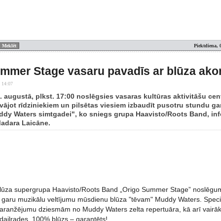
Piektdiena, 
mmer Stage vasaru pavadīs ar blūza ako
 14:07
9. augustā, plkst. 17:00 noslēgsies vasaras kultūras aktivitāšu ce
vājot rīdziniekiem un pilsētas viesiem izbaudīt pusotru stundu 
ddy Waters simtgadei", ko sniegs grupa Haavisto/Roots Band, info
adara Laicāne.
blūza supergrupa Haavisto/Roots Band „Origo Summer Stage” noslēguma 
 garu muzikālu veltījumu mūsdienu blūza "tēvam" Muddy Waters. Speciā
lu aranžējumu dziesmām no Muddy Waters zelta repertuāra, kā arī vairāk
daiļrades. 100% blūzs – garantēts!