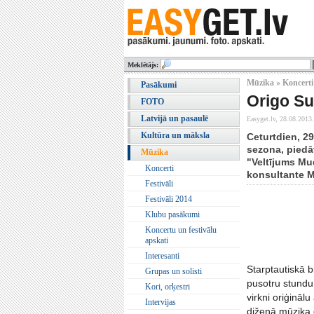
Meklētājs:
Mūzika » Koncerti
Pasākumi
Origo Su
FOTO
Latvijā un pasaulē
Easyget.lv,
28.08.2013.
Kultūra un māksla
Ceturtdien, 2
sezona, piedā
Mūzika
"Veltījums Mu
Koncerti
konsultante M
Festivāli
Festivāli 2014
Klubu pasākumi
Koncertu un festivālu
apskati
Interesanti
Starptautiskā 
Grupas un solisti
pusotru stundu
Kori, orķestri
virkni oriģinā
Intervijas
diženā mūziķa 