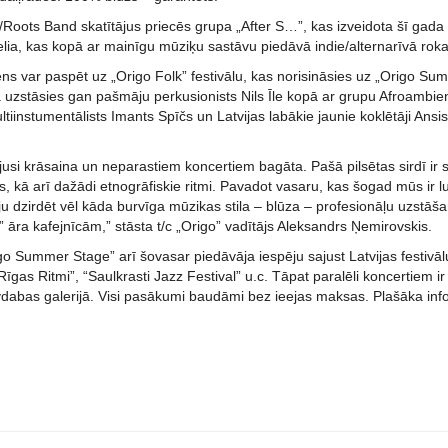
Roots Band skatītājus priecēs grupa „After S…”, kas izveidota šī gada 
ia, kas kopā ar mainīgu mūziķu sastāvu piedāvā indie/alternarīvā rok
ens var paspēt uz „Origo Folk” festivālu, kas norisināsies uz „Origo S
ā uzstāsies gan pašmāju perkusionists Nils Īle kopā ar grupu Afroambie
ltiinstumentālists Imants Spīčs un Latvijas labākie jaunie koklētāji Ansi
ijusi krāsaina un neparastiem koncertiem bagāta. Pašā pilsētas sirdī i
, kā arī dažādi etnogrāfiskie ritmi. Pavadot vasaru, kas šogad mūs ir lut
u dzirdēt vēl kāda burvīga mūzikas stila – blūza – profesionāļu uzstāša
 āra kafejnīcām,” stāsta t/c „Origo” vadītājs Aleksandrs Ņemirovskis.
igo Summer Stage” arī šovasar piedāvāja iespēju sajust Latvijas festiv
“Rīgas Ritmi”, “Saulkrasti Jazz Festival” u.c. Tāpat paralēli koncertiem 
vdabas galerijā. Visi pasākumi baudāmi bez ieejas maksas. Plašāka in