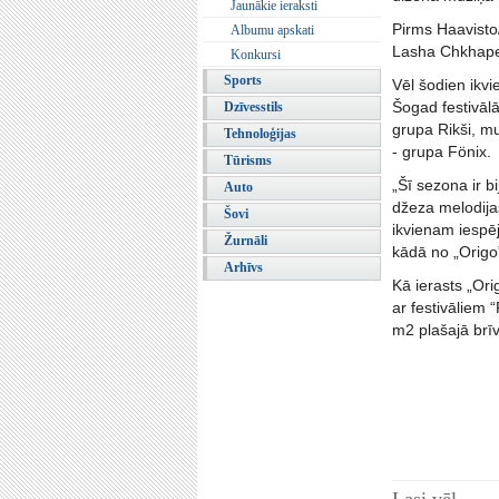
Jaunākie ieraksti
Pirms Haavisto/
Albumu apskati
Lasha Chkhapel
Konkursi
Sports
Vēl šodien ikvi
Šogad festivāl
Dzīvesstils
grupa Rikši, mu
Tehnoloģijas
- grupa Fönix.
Tūrisms
„Šī sezona ir b
Auto
džeza melodijas
Šovi
ikvienam iespēj
Žurnāli
kādā no „Origo”
Arhīvs
Kā ierasts „Or
ar festivāliem 
m2 plašajā brī