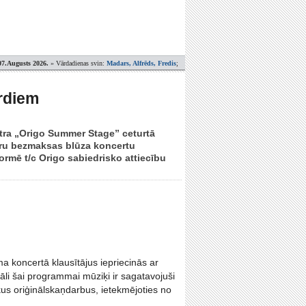
07.Augusts 2026.
» Vārdadienas svin:
Madars, Alfrēds, Fredis
;
rdiem
ntra „Origo Summer Stage” ceturtā
garu bezmaksas blūza koncertu
rmē t/c Origo sabiedrisko attiecību
koncertā klausītājus iepriecinās ar
li šai programmai mūziķi ir sagatavojuši
us oriģinālskaņdarbus, ietekmējoties no