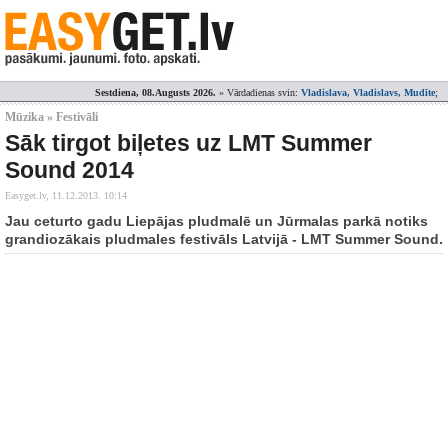
Sestdiena, 08.Augusts 2026.
» Vārdadienas svin:
Vladislava, Vladislavs, Mudīte
;
Mūzika » Festivāli
Sāk tirgot biļetes uz LMT Summer
Sound 2014
Easyget.lv,
11.12.2013. 10:14
Jau ceturto gadu Liepājas pludmalē un Jūrmalas parkā notiks
grandiozākais pludmales festivāls Latvijā - LMT Summer Sound.