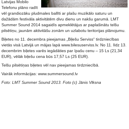
Latvijas Mobilo
Telefonu plāno radīt
vēl grandiozāku pludmales ballīti ar plašu muzikālo saturu un
dažādām festivāla aktivitātēm divu dienu un nakšu garumā. LMT
Summer Sound 2014 sagaidīs apmeklētājus ar paplašinātu telšu
pilsētiņu, jaunām aktivitāšu zonām un uzlabotu teritorijas plānojumu.
Biļetes no 11. decembra pieejamas „Biļešu Serviss“ tirdzniecības
vietās visā Latvijā un mājas lapā www.bilesuserviss.lv. No 11. līdz 13.
decembrim biļetes varēs iegādāties par īpašu cenu – 15 Ls (21,34
EUR), vēlāk biļešu cena būs 17,57 Ls (25 EUR).
Telšu pilsētiņas biļetes vēl nav pieejamas tirdzniecībā.
Vairāk informācijas: www.summersound.lv
Foto: LMT Summer Sound 2013. Foto (c) Jānis Vīksna