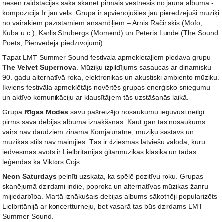
nesen raidstacijās sāka skanēt pirmais vēstnesis no jaunā albuma -
kompozīcija Ir jau vēls. Grupā ir apvienojušies jau pieredzējuši mūziķi
no vairākiem pazīstamiem ansambļiem – Arnis Račinskis (Mofo,
Kuba u.c.), Kārlis Strūbergs (Momend) un Pēteris Lunde (The Sound
Poets, Pienvedēja piedzīvojumi).
Tāpat LMT Summer Sound festivāla apmeklētājiem piedāvā grupu
The Velvet Supernova
. Mūziķu izpildījums sasaucas ar dinamisku
90. gadu alternatīvā roka, elektronikas un akustiski ambiento mūziku.
Ikviens festivāla apmeklētājs novērtēs grupas enerģisko sniegumu
un aktīvo komunikāciju ar klausītājiem tās uzstāšanās laikā.
Grupa
Rīgas Modes
savu pašreizējo nosaukumu ieguvusi neilgi
pirms sava debijas albuma iznākšanas. Kaut gan tās nosaukums
vairs nav daudziem zināmā Komjaunatne, mūziķu sastāvs un
mūzikas stils nav mainījies. Tās ir dziesmas latviešu valodā, kuru
iedvesmas avots ir Lielbritānijas ģitārmūzikas klasika un tādas
leģendas kā Viktors Cojs.
Neon Saturdays
pelnīti uzskata, ka spēlē pozitīvu roku. Grupas
skanējumā dzirdami indie, poproka un alternatīvas mūzikas žanru
mijiedarbība. Martā iznākušais debijas albums sākotnēji popularizēts
Lielbritānijā ar koncertturneju, bet vasarā tas būs dzirdams LMT
Summer Sound.