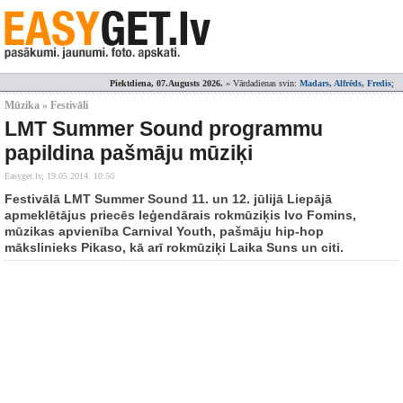
Piektdiena, 07.Augusts 2026.
» Vārdadienas svin:
Madars, Alfrēds, Fredis
;
Mūzika » Festivāli
LMT Summer Sound programmu
papildina pašmāju mūziķi
Easyget.lv,
19.05.2014. 10:50
Festivālā LMT Summer Sound 11. un 12. jūlijā Liepājā
apmeklētājus priecēs leģendārais rokmūziķis Ivo Fomins,
mūzikas apvienība Carnival Youth, pašmāju hip-hop
mākslinieks Pikaso, kā arī rokmūziķi Laika Suns un citi.