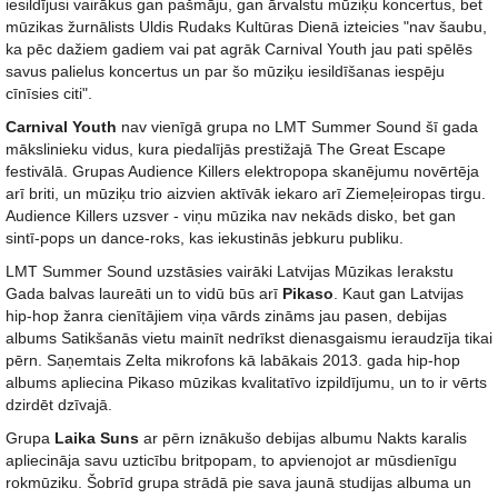
iesildījusi vairākus gan pašmāju, gan ārvalstu mūziķu koncertus, bet
mūzikas žurnālists Uldis Rudaks Kultūras Dienā izteicies "nav šaubu,
ka pēc dažiem gadiem vai pat agrāk Carnival Youth jau pati spēlēs
savus palielus koncertus un par šo mūziķu iesildīšanas iespēju
cīnīsies citi".
Carnival Youth
nav vienīgā grupa no LMT Summer Sound šī gada
mākslinieku vidus, kura piedalījās prestižajā The Great Escape
festivālā. Grupas Audience Killers elektropopa skanējumu novērtēja
arī briti, un mūziķu trio aizvien aktīvāk iekaro arī Ziemeļeiropas tirgu.
Audience Killers uzsver - viņu mūzika nav nekāds disko, bet gan
sintī-pops un dance-roks, kas iekustinās jebkuru publiku.
LMT Summer Sound uzstāsies vairāki Latvijas Mūzikas Ierakstu
Gada balvas laureāti un to vidū būs arī
Pikaso
. Kaut gan Latvijas
hip-hop žanra cienītājiem viņa vārds zināms jau pasen, debijas
albums Satikšanās vietu mainīt nedrīkst dienasgaismu ieraudzīja tikai
pērn. Saņemtais Zelta mikrofons kā labākais 2013. gada hip-hop
albums apliecina Pikaso mūzikas kvalitatīvo izpildījumu, un to ir vērts
dzirdēt dzīvajā.
Grupa
Laika Suns
ar pērn iznākušo debijas albumu Nakts karalis
apliecināja savu uzticību britpopam, to apvienojot ar mūsdienīgu
rokmūziku. Šobrīd grupa strādā pie sava jaunā studijas albuma un