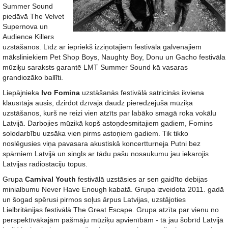
Summer Sound
piedāvā The Velvet
Supernova un
Audience Killers
uzstāšanos. Līdz ar iepriekš izziņotajiem festivāla galvenajiem
māksliniekiem Pet Shop Boys, Naughty Boy, Donu un Gacho festivāla
mūziķu saraksts garantē LMT Summer Sound kā vasaras
grandiozāko ballīti.
Liepājnieka
Ivo Fomina
uzstāšanās festivālā satricinās ikviena
klausītāja ausis, dzirdot dzīvajā daudz pieredzējušā mūziķa
uzstāšanos, kurš ne reizi vien atzīts par labāko smagā roka vokālu
Latvijā. Darbojies mūzikā kopš astoņdesmitajiem gadiem, Fomins
solodarbību uzsāka vien pirms astoņiem gadiem. Tik tikko
noslēgusies viņa pavasara akustiskā koncertturneja Putni bez
spārniem Latvijā un singls ar tādu pašu nosaukumu jau iekarojis
Latvijas radiostaciju topus.
Grupa
Carnival Youth
festivālā uzstāsies ar sen gaidīto debijas
minialbumu Never Have Enough kabatā. Grupa izveidota 2011. gadā
un šogad spērusi pirmos soļus ārpus Latvijas, uzstājoties
Lielbritānijas festivālā The Great Escape. Grupa atzīta par vienu no
perspektīvākajām pašmāju mūziķu apvienībām - tā jau šobrīd Latvijā