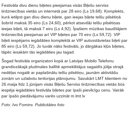
Festivāla divu dienu biļetes pieejamas visās Biļešu serviss
tirdzniecības vietās un internetā par 28 eiro (Ls 19,68). Komplekts,
kurā ietilpst gan divu dienu biļete, gan ieejas biļete telšu pilsētiņā
šobrīd maksā 35 eiro (Ls 24,60), pērkot atsevišķi telšu pilsētiņas
ieejas biļeti, tā maksā 7 eiro (Ls 4,92). Īpašiem mūzikas baudītājiem
tirdzniecībā pieejamas arī VIP biļetes par 70 eiro (Ls 59,72). VIP
biļeti iespējams iegādāties komplektā ar VIP autosstāvietas biļeti par
85 eiro (Ls 59,72). Jo tuvāk nāks festivāls, jo dārgākas kļūs biļetes,
tāpēc iesakām tās iegādāties jau tagad.
Šogad festivāla organizatori kopā ar Latvijas Mobilo Telefonu
grandiozākajā pludmales ballītē apmeklētājus sagaidīs jūlija otrajā
nedēļas nogalē ar paplašinātu telšu pilsētiņu, jaunām aktivitāšu
zonām un uzlabotu teritorijas plānojumu. Savukārt LMT klientiem no
26.maija līdz 1.jūnijam visās Biļešu Serviss tirdzniecības vietās būs
iespēja iegādāties festivāla biļetes par īpaši pievilcīgu cenu. Vairāk
par īpašo piedāvājumu varēs uzzināt m.lmt.lv
Foto: Ivo Fomins. Publicitātes foto