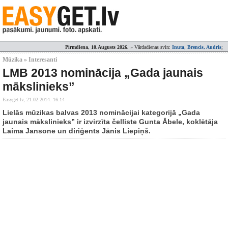
Pirmdiena, 10.Augusts 2026.
» Vārdadienas svin:
Inuta, Brencis, Audris
;
Mūzika » Interesanti
LMB 2013 nominācija „Gada jaunais
mākslinieks”
Easyget.lv,
21.02.2014. 16:14
Lielās mūzikas balvas 2013 nominācijai kategorijā „Gada
jaunais mākslinieks” ir izvirzīta čelliste Gunta Ābele, koklētāja
Laima Jansone un diriģents Jānis Liepiņš.