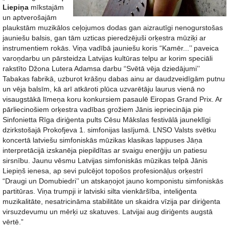
Liepiņa
mīkstajām
un aptverošajām
plaukstām muzikālos ceļojumos dodas gan aizrautīgi nenogurstošas
jauniešu balsis, gan tām uzticas pieredzējuši orķestra mūziķi ar
instrumentiem rokās. Viņa vadībā jauniešu koris “Kamēr...’’ paveica
varoņdarbu un pārsteidza Latvijas kultūras telpu ar korim speciāli
rakstīto Džona Lutera Adamsa darbu “Svētā vēja dziedājumi’’
Tabakas fabrikā, uzburot krāšņu dabas ainu ar daudzveidīgām putnu
un vēja balsīm, kā arī atkāroti plūca uzvarētāju laurus vienā no
visaugstākā līmeņa koru konkursiem pasaulē Eiropas Grand Prix. Ar
pārliecinošiem orķestra vadības grožiem Jānis iepriecināja pie
Sinfonietta Rīga diriģenta pults Cēsu Mākslas festivālā jauneklīgi
dzirkstošajā Prokofjeva 1. simfonijas lasījumā. LNSO Valsts svētku
koncertā latviešu simfoniskās mūzikas klasikas lappuses Jāņa
interpretācijā izskanēja piepildītas ar svaigu enerģiju un patiesu
sirsnību. Jaunu vēsmu Latvijas simfoniskās mūzikas telpā Jānis
Liepiņš ienesa, ap sevi pulcējot topošos profesionāļus orķestrī
“Draugi un Domubiedri’’ un atskaņojot jauno komponistu simfoniskās
partitūras. Viņa trumpji ir latviski silta vienkāršība, inteliģenta
muzikalitāte, nesatricināma stabilitāte un skaidra vīzija par diriģenta
virsuzdevumu un mērķi uz skatuves. Latvijai aug diriģents augstā
vērtē.”