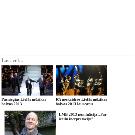
Lasi vēl...
Pasniegtas Lielās mūzikas
Rīt noskaidros Lielās mūzikas
balvas 2013
balvas 2013 laureātus
LMB 2013 nominācija „Par
izcilu inerpretāciju”