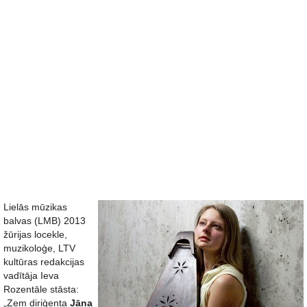
Lielās mūzikas
balvas (LMB) 2013
žūrijas locekle,
muzikoloģe, LTV
kultūras redakcijas
vadītāja Ieva
Rozentāle stāsta:
„Zem diriģenta
Jāņa