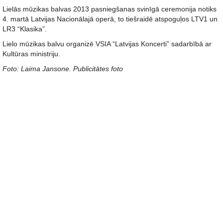
Lielās mūzikas balvas 2013 pasniegšanas svinīgā ceremonija notiks
4. martā Latvijas Nacionālajā operā, to tiešraidē atspoguļos LTV1 un
LR3 “Klasika”.
Lielo mūzikas balvu organizē VSIA “Latvijas Koncerti” sadarbībā ar
Kultūras ministriju.
Foto: Laima Jansone. Publicitātes foto