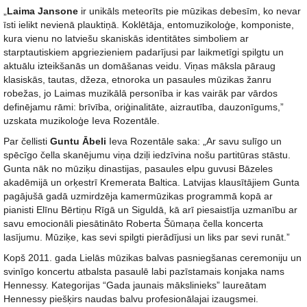
„
Laima Jansone
ir unikāls meteorīts pie mūzikas debesīm, ko nevar
īsti ielikt nevienā plauktiņā. Koklētāja, entomuzikoloģe, komponiste,
kura vienu no latviešu skaniskās identitātes simboliem ar
starptautiskiem apgriezieniem padarījusi par laikmetīgi spilgtu un
aktuālu izteikšanās un domāšanas veidu. Viņas māksla pāraug
klasiskās, tautas, džeza, etnoroka un pasaules mūzikas žanru
robežas, jo Laimas muzikālā personība ir kas vairāk par vārdos
definējamu rāmi: brīvība, oriģinalitāte, aizrautība, dauzonīgums,”
uzskata muzikoloģe Ieva Rozentāle.
Par čellisti
Guntu Ābeli
Ieva Rozentāle saka: „Ar savu sulīgo un
spēcīgo čella skanējumu viņa dziļi iedzīvina nošu partitūras stāstu.
Gunta nāk no mūziķu dinastijas, pasaules elpu guvusi Bāzeles
akadēmijā un orķestrī Kremerata Baltica. Latvijas klausītājiem Gunta
pagājušā gadā uzmirdzēja kamermūzikas programmā kopā ar
pianisti Elīnu Bērtiņu Rīgā un Siguldā, kā arī piesaistīja uzmanību ar
savu emocionāli piesātināto Roberta Šūmaņa čella koncerta
lasījumu. Mūziķe, kas sevi spilgti pierādījusi un liks par sevi runāt.”
Kopš 2011. gada Lielās mūzikas balvas pasniegšanas ceremoniju un
svinīgo koncertu atbalsta pasaulē labi pazīstamais konjaka nams
Hennessy. Kategorijas “Gada jaunais mākslinieks” laureātam
Hennessy piešķirs naudas balvu profesionālajai izaugsmei.