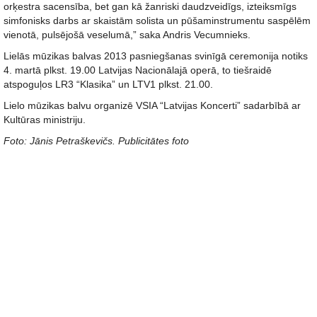
orķestra sacensība, bet gan kā žanriski daudzveidīgs, izteiksmīgs
simfonisks darbs ar skaistām solista un pūšaminstrumentu saspēlēm
vienotā, pulsējošā veselumā,” saka Andris Vecumnieks.
Lielās mūzikas balvas 2013 pasniegšanas svinīgā ceremonija notiks
4. martā plkst. 19.00 Latvijas Nacionālajā operā, to tiešraidē
atspoguļos LR3 “Klasika” un LTV1 plkst. 21.00.
Lielo mūzikas balvu organizē VSIA “Latvijas Koncerti” sadarbībā ar
Kultūras ministriju.
Foto: Jānis Petraškevičs. Publicitātes foto