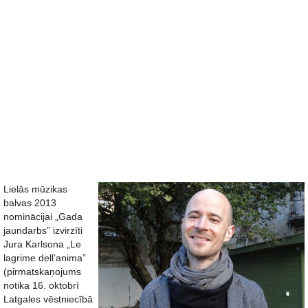
Lielās mūzikas
balvas 2013
nominācijai „Gada
jaundarbs” izvirzīti
Jura Karlsona „Le
lagrime dell’anima”
(pirmatskaņojums
notika 16. oktobrī
Latgales vēstniecībā