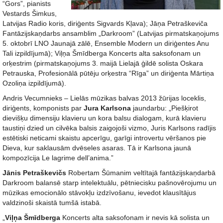
“Gors”, pianists
Vestards Šimkus,
Latvijas Radio koris, diriģents Sigvards Kļava); Jāņa Petraškeviča
Fantāzijskaņdarbs ansamblim „Darkroom” (Latvijas pirmatskaņojums
5. oktobrī LNO Jaunajā zālē, Ensemble Modern un diriģentes Anu
Tali izpildījumā); Viļņa Šmīdberga Koncerts alta saksofonam un
orķestrim (pirmatskaņojums 3. maijā Lielajā ģildē solista Oskara
Petrauska, Profesionālā pūtēju orķestra “Rīga” un diriģenta Mārtiņa
Ozoliņa izpildījumā).
Andris Vecumnieks – Lielās mūzikas balvas 2013 žūrijas loceklis,
diriģents, komponists par
Jura Karlsona
jaundarbu: „Piešķirot
dievišķu dimensiju klavieru un kora balsu dialogam, kurā klavieru
taustiņi dzied un cilvēka balsis zaigojoši vizmo, Juris Karlsons radījis
estētiski neticami skaistu apcerīgu, garīgi introvertu vēršanos pie
Dieva, kur saklausām dvēseles asaras. Tā ir Karlsona jaunā
kompozīcija Le lagrime dell’anima.”
Jānis Petraškevičs
Robertam Šūmanim veltītajā fantāzijskaņdarbā
Darkroom balansē starp intelektuālu, pētniecisku pašnovērojumu un
mūzikas emocionālo stāvokļu izdzīvošanu, ievedot klausītājus
valdzinoši skaistā tumšā istabā.
„
Viļņa Šmīdberga
Koncerts alta saksofonam ir nevis kā solista un