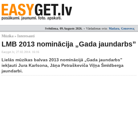
Svētdiena, 09.Augusts 2026.
» Vārdadienas svin:
Madara, Genoveva
;
Mūzika » Interesanti
LMB 2013 nominācija „Gada jaundarbs”
Easyget.lv,
27.02.2014. 16:16
Lielās mūzikas balvas 2013 nominācijā „Gada jaundarbs”
iekļauti Jura Karlsona, Jāņa Petraškeviča Viļņa Šmīdberga
jaundarbi.