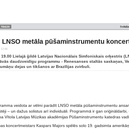
Svētdi
s LNSO metāla pūšaminstrumentu koncer
 12:06
t. 19.00 Lielajā ģildē Latvijas Nacionālais Simfoniskais orķestris
āvās daudzveidīgu programmu - Renesanses staltās saskaņas, Ve
rumāņu dejas un tikšanos ar Brazīlijas zvirbuli.
ramma veidota ar vēlmi parādīt LNSO metāla pūšaminstrumentu ansambl
tēji – un dažus solistus arī individuāli. Programmā ir gan oriģināldarbi
epa Vītola Latvijas Mūzikas akadēmijas Pūšaminstrumentu katedras vadīt
s koncertmeistars Kaspars Majors spēlēs solo 19. gadsimta amerikāņ