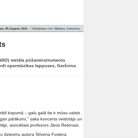
ena, 09.Augusts 2026.
» Vārdadienas svin:
Madara, Genoveva
;
ts
 (LNSO) metāla pūšaminstrumentu
rdi opermūzikas lappuses, Geršvina
i kopumā – galu galā tie ir mūsu valsts
, gan pārlikumi,” saka koncerta veidotājs un
ājs, asociētais profesors Jānis Retenais.
u dziesmu autora Stīvena Fostera