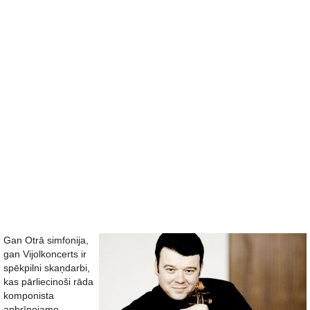
Gan Otrā simfonija,
gan Vijolkoncerts ir
spēkpilni skaņdarbi,
kas pārliecinoši rāda
komponista
apbrīnojamo