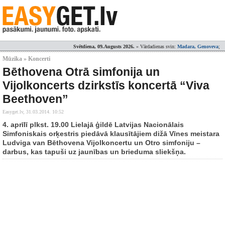
Svētdiena, 09.Augusts 2026.
» Vārdadienas svin:
Madara, Genoveva
;
Mūzika » Koncerti
Bēthovena Otrā simfonija un
Vijolkoncerts dzirkstīs koncertā “Viva
Beethoven”
Easyget.lv,
31.03.2014. 10:52
4. aprīlī plkst. 19.00 Lielajā ģildē Latvijas Nacionālais
Simfoniskais orķestris piedāvā klausītājiem dižā Vīnes meistara
Ludviga van Bēthovena Vijolkoncertu un Otro simfoniju –
darbus, kas tapuši uz jaunības un brieduma sliekšņa.