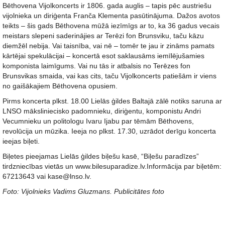
Bēthovena Vijolkoncerts ir 1806. gada auglis – tapis pēc austriešu
vijolnieka un diriģenta Franča Klementa pasūtinājuma. Dažos avotos
teikts – šis gads Bēthovena mūžā iezīmīgs ar to, ka 36 gadus vecais
meistars slepeni saderinājies ar Terēzi fon Brunsviku, taču kāzu
diemžēl nebija. Vai taisnība, vai nē – tomēr te jau ir zināms pamats
kārtējai spekulācijai – koncertā esot saklausāms iemīlējušamies
komponista laimīgums. Vai nu tās ir atbalsis no Terēzes fon
Brunsvikas smaida, vai kas cits, taču Vijolkoncerts patiešām ir viens
no gaišākajiem Bēthovena opusiem.
Pirms koncerta plkst. 18.00 Lielās ģildes Baltajā zālē notiks saruna ar
LNSO māksliniecisko padomnieku, diriģentu, komponistu Andri
Vecumnieku un politologu Ivaru Ijabu par tēmām Bēthovens,
revolūcija un mūzika. Ieeja no plkst. 17.30, uzrādot derīgu koncerta
ieejas biļeti.
Biļetes pieejamas Lielās ģildes biļešu kasē, “Biļešu paradīzes”
tirdzniecības vietās un www.bilesuparadize.lv.Informācija par biļetēm:
67213643 vai kase@lnso.lv.
Foto: Vijolnieks Vadims Gluzmans. Publicitātes foto