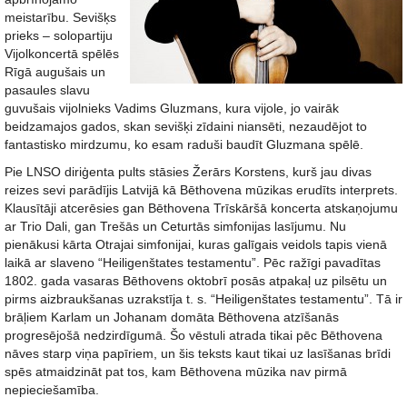
meistarību. Sevišķs
prieks – solopartiju
Vijolkoncertā spēlēs
Rīgā augušais un
pasaules slavu
guvušais vijolnieks Vadims Gluzmans, kura vijole, jo vairāk
beidzamajos gados, skan sevišķi zīdaini niansēti, nezaudējot to
fantastisko mirdzumu, ko esam raduši baudīt Gluzmana spēlē.
Pie LNSO diriģenta pults stāsies Žerārs Korstens, kurš jau divas
reizes sevi parādījis Latvijā kā Bēthovena mūzikas erudīts interprets.
Klausītāji atcerēsies gan Bēthovena Trīskāršā koncerta atskaņojumu
ar Trio Dali, gan Trešās un Ceturtās simfonijas lasījumu. Nu
pienākusi kārta Otrajai simfonijai, kuras galīgais veidols tapis vienā
laikā ar slaveno “Heiligenštates testamentu”. Pēc ražīgi pavadītas
1802. gada vasaras Bēthovens oktobrī posās atpakaļ uz pilsētu un
pirms aizbraukšanas uzrakstīja t. s. “Heiligenštates testamentu”. Tā ir
brāļiem Karlam un Johanam domāta Bēthovena atzīšanās
progresējošā nedzirdīgumā. Šo vēstuli atrada tikai pēc Bēthovena
nāves starp viņa papīriem, un šis teksts kaut tikai uz lasīšanas brīdi
spēs atmaidzināt pat tos, kam Bēthovena mūzika nav pirmā
nepieciešamība.