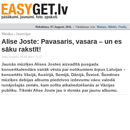
Piektdiena, 07.Augusts 2026.
» Vārdadienas svin:
Madars, Alfrēds, Fredis
;
Mūzika » Intervijas
Alise Joste: Pavasaris, vasara – un es
sāku rakstīt!
Anna Širjajeva,
04.03.2014. 12:57
Jaunās mūziķes Alises Jostes aizvadītā pusgada
koncertkalendārs vairāk vēsta par notikumiem ārpus Latvijas –
koncertēts Vācijā, Austrijā, Somijā, Dānijā, Šveicē. Šomēnes
mūziķes debijas albums piedzīvos izdevumu vācu valodā
runājošajās zemēs, kam solīta atkalredzēšanās ar Vācijas
publiku. Tikmēr Alise Joste jau ir domās par jaunu albumu.