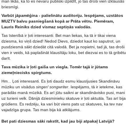
man likās, ka to es nevaru publiski izpildīt, jo tas droši vien izklausās
briesmīgi.
Varbūt jāpamēģina - palielinātu auditoriju. Iespējams, uzstātos
MUZTV balvu pasniegšanā kopā ar Prāta vētru. Piemēram,
Lauris Reiniks dzied vismaz septiņās valodās.
Tas īstenībā ir ļoti interesanti. Bet man liekas, ka tā ir tikai viena
dziesma, ko viņš dzied! Nedod Dievs, dziedot kaut ko saputrot, un
pusdziesmā sākt dziedāt citā valodā. Bet ja nopietni, tad jā, tas droši
vien ir veids, kā paplašināt klausītāju loku, bet diezvai es to tā gribētu
darīt.
Tava mūzika ir ļoti gaiša un viegla. Tomēr tajā ir jūtams
ziemeļniecisks spirgtums.
Hm... Ļoti interesanti. Es ļoti daudz esmu klausījusies Skandināvu
mūziku un visādus
singer/ songwriter
. Iespējams, tā ir ietekme, kas
parādās manā mūzikā. Es arī jūtu saikni ar skandināvisko pusi, mani
uz turieni velk. Dānijā dziesminieku skatuve ir ļoti aktuāla. Tas arī bija
grūdiens. Es redzēju, ka vari būt viens pats uz skatuves, ka tev nav
vajadzīga grupa. Tas man bija kā atklājums.
Bet pati dziesmas sāki rakstīt, kad jau biji atpakaļ Latvijā?