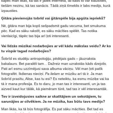
kāpēc man likās, ka tas ir jāliek internetā, lai kāds to var klausīties,
tiešām nezinu, kā tas sanācis. Tādā ziņā tīmeklis ir labs medijs, kurā
izpausties.
Ģitāra pievienojās tobrīd vai ģitārspēle bija apgūta iepriekš?
Nē, ģitāra man bija kopš sešpadsmit gadu vecuma, bet smukuma
pēc. Kad es sāku rakstīt, es sāku mācīties spēlēt. Tas notika
vienlaicīgi, tāpēc tas bija arī ļoti interesanti.
Vai līdzās mūzikai nodarbojies ar vēl kādu mākslas veidu? Ar ko
tu vispār tagad nodarbojies?
Šobrīd es studēju antropoloģiju, pēdējais gads – jāuzraksta
bakalaurs. Bet paralēli tam... Dažreiz man uzrakstās kāds dzejolis.
Pati arī esmu uzzīmējusi sava albuma vāciņu. Vēl man ļoti patīk
fotografēt. Ikdienas nieciņi.
Pa lielam
ar mūziku arī tā ir. Ja man
šobrīd prasītu, Alise, kas tu esi? Es neteiktu, ka esmu mūziķe vai ka
tā ir mana profesija. Es to daru, jo man tas ir interesanti, un ja tas
aizved kaut kur tālāk, kā piemēram tūrē, tad tas ir vēl interesantāk.
Tev ir izveidojusies saikne ar skatītājiem un sekotājiem, tu
sarunājies ar cilvēkiem. Ja ne mūzika, kas būtu tavs medijs?
Man likās, ka tā būs fotogrāfija. Es pat sāku mācīties. Bet tad es