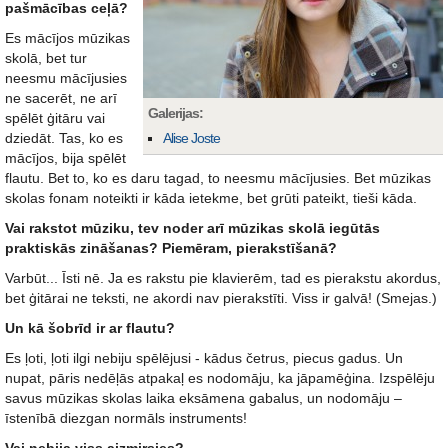
pašmācības ceļā?
Es mācījos mūzikas
skolā, bet tur
neesmu mācījusies
ne sacerēt, ne arī
Galerijas:
spēlēt ģitāru vai
dziedāt. Tas, ko es
Alise Joste
mācījos, bija spēlēt
flautu. Bet to, ko es daru tagad, to neesmu mācījusies. Bet mūzikas
skolas fonam noteikti ir kāda ietekme, bet grūti pateikt, tieši kāda.
Vai rakstot mūziku, tev noder arī mūzikas skolā iegūtās
praktiskās zināšanas? Piemēram, pierakstīšanā?
Varbūt... Īsti nē. Ja es rakstu pie klavierēm, tad es pierakstu akordus,
bet ģitārai ne teksti, ne akordi nav pierakstīti. Viss ir galvā! (Smejas.)
Un kā šobrīd ir ar flautu?
Es ļoti, ļoti ilgi nebiju spēlējusi - kādus četrus, piecus gadus. Un
nupat, pāris nedēļās atpakaļ es nodomāju, ka jāpamēģina. Izspēlēju
savus mūzikas skolas laika eksāmena gabalus, un nodomāju –
īstenībā diezgan normāls instruments!