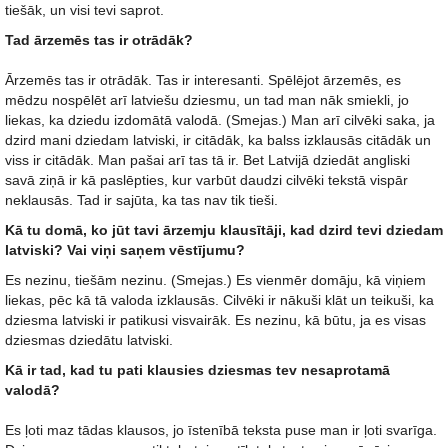
tiešāk, un visi tevi saprot.
Tad ārzemēs tas ir otrādāk?
Ārzemēs tas ir otrādāk. Tas ir interesanti. Spēlējot ārzemēs, es
mēdzu nospēlēt arī latviešu dziesmu, un tad man nāk smiekli, jo
liekas, ka dziedu izdomātā valodā. (Smejas.) Man arī cilvēki saka, ja
dzird mani dziedam latviski, ir citādāk, ka balss izklausās citādāk un
viss ir citādāk. Man pašai arī tas tā ir. Bet Latvijā dziedāt angliski
savā ziņā ir kā paslēpties, kur varbūt daudzi cilvēki tekstā vispār
neklausās. Tad ir sajūta, ka tas nav tik tieši.
Kā tu domā, ko jūt tavi ārzemju klausītāji, kad dzird tevi dziedam
latviski? Vai viņi saņem vēstījumu?
Es nezinu, tiešām nezinu. (Smejas.) Es vienmēr domāju, kā viņiem
liekas, pēc kā tā valoda izklausās. Cilvēki ir nākuši klāt un teikuši, ka
dziesma latviski ir patikusi visvairāk. Es nezinu, kā būtu, ja es visas
dziesmas dziedātu latviski.
Kā ir tad, kad tu pati klausies dziesmas tev nesaprotamā
valodā?
Es ļoti maz tādas klausos, jo īstenībā teksta puse man ir ļoti svarīga.