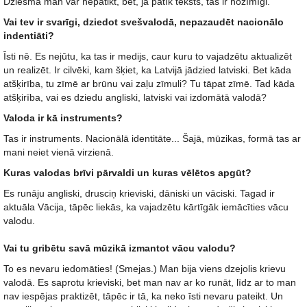
Dziesma man var nepatikt, bet, ja patīk teksts, tas ir nozīmīgi.
Vai tev ir svarīgi, dziedot svešvalodā, nepazaudēt nacionālo
indentiāti?
Īsti nē. Es nejūtu, ka tas ir medijs, caur kuru to vajadzētu aktualizēt
un realizēt. Ir cilvēki, kam šķiet, ka Latvijā jādzied latviski. Bet kāda
atšķirība, tu zīmē ar brūnu vai zaļu zīmuli? Tu tāpat zīmē. Tad kāda
atšķirība, vai es dziedu angliski, latviski vai izdomātā valodā?
Valoda ir kā instruments?
Tas ir instruments. Nacionālā identitāte... Šajā, mūzikas, formā tas ar
mani neiet vienā virzienā.
Kuras valodas brīvi pārvaldi un kuras vēlētos apgūt?
Es runāju angliski, drusciņ krieviski, dāniski un vāciski. Tagad ir
aktuāla Vācija, tāpēc liekās, ka vajadzētu kārtīgāk iemācīties vācu
valodu.
Vai tu gribētu savā mūzikā izmantot vācu valodu?
To es nevaru iedomāties! (Smejas.) Man bija viens dzejolis krievu
valodā. Es saprotu krieviski, bet man nav ar ko runāt, līdz ar to man
nav iespējas praktizēt, tāpēc ir tā, ka neko īsti nevaru pateikt. Un