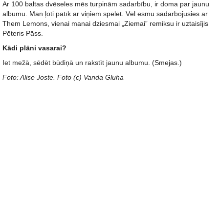
Ar 100 baltas dvēseles mēs turpinām sadarbību, ir doma par jaunu
albumu. Man ļoti patīk ar viņiem spēlēt. Vēl esmu sadarbojusies ar
Them Lemons, vienai manai dziesmai „Ziemai” remiksu ir uztaisījis
Pēteris Pāss.
Kādi plāni vasarai?
Iet mežā, sēdēt būdiņā un rakstīt jaunu albumu. (Smejas.)
Foto: Alise Joste. Foto (c) Vanda Gluha