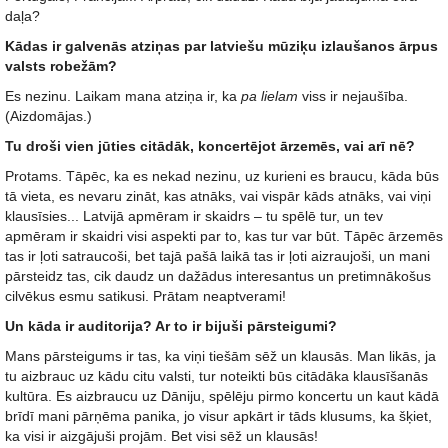
daļa?
Kādas ir galvenās atziņas par latviešu mūziķu izlaušanos ārpus
valsts robežām?
Es nezinu. Laikam mana atziņa ir, ka
pa lielam
viss ir nejaušība.
(Aizdomājas.)
Tu droši vien jūties citādāk, koncertējot ārzemēs, vai arī nē?
Protams. Tāpēc, ka es nekad nezinu, uz kurieni es braucu, kāda būs
tā vieta, es nevaru zināt, kas atnāks, vai vispār kāds atnāks, vai viņi
klausīsies... Latvijā apmēram ir skaidrs – tu spēlē tur, un tev
apmēram ir skaidri visi aspekti par to, kas tur var būt. Tāpēc ārzemēs
tas ir ļoti satraucoši, bet tajā pašā laikā tas ir ļoti aizraujoši, un mani
pārsteidz tas, cik daudz un dažādus interesantus un pretimnākošus
cilvēkus esmu satikusi. Prātam neaptverami!
Un kāda ir auditorija? Ar to ir bijuši pārsteigumi?
Mans pārsteigums ir tas, ka viņi tiešām sēž un klausās. Man likās, ja
tu aizbrauc uz kādu citu valsti, tur noteikti būs citādāka klausīšanās
kultūra. Es aizbraucu uz Dāniju, spēlēju pirmo koncertu un kaut kādā
brīdī mani pārņēma panika, jo visur apkārt ir tāds klusums, ka šķiet,
ka visi ir aizgājuši projām. Bet visi sēž un klausās!