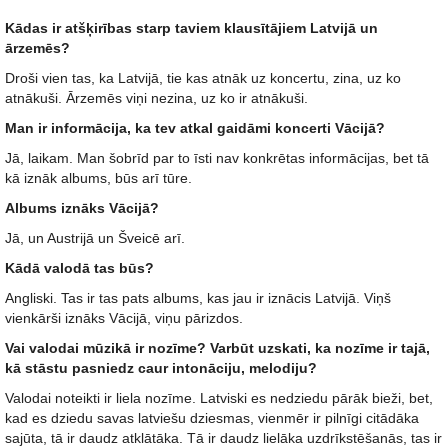
Kādas ir atšķirības starp taviem klausītājiem Latvijā un
ārzemēs?
Droši vien tas, ka Latvijā, tie kas atnāk uz koncertu, zina, uz ko
atnākuši. Ārzemēs viņi nezina, uz ko ir atnākuši.
Man ir informācija, ka tev atkal gaidāmi koncerti Vācijā?
Jā, laikam. Man šobrīd par to īsti nav konkrētas informācijas, bet tā
kā iznāk albums, būs arī tūre.
Albums iznāks Vācijā?
Jā, un Austrijā un Šveicē arī.
Kādā valodā tas būs?
Angliski. Tas ir tas pats albums, kas jau ir iznācis Latvijā. Viņš
vienkārši iznāks Vācijā, viņu pārizdos.
Vai valodai mūzikā ir nozīme? Varbūt uzskati, ka nozīme ir tajā,
kā stāstu pasniedz caur intonāciju, melodiju?
Valodai noteikti ir liela nozīme. Latviski es nedziedu pārāk bieži, bet,
kad es dziedu savas latviešu dziesmas, vienmēr ir pilnīgi citādāka
sajūta, tā ir daudz atklātāka. Tā ir daudz lielāka uzdrīkstēšanās, tas ir