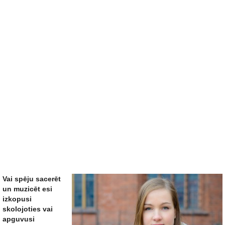
Vai spēju sacerēt
un muzicēt esi
izkopusi
skolojoties vai
apguvusi