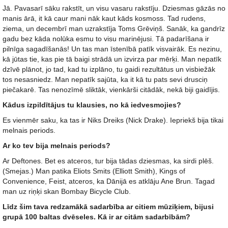
Jā. Pavasarī sāku rakstīt, un visu vasaru rakstīju. Dziesmas gāzās no
manis ārā, it kā caur mani nāk kaut kāds kosmoss. Tad rudens,
ziema, un decembrī man uzrakstīja Toms Grēviņš. Sanāk, ka gandrīz
gadu bez kāda nolūka esmu to visu marinējusi. Tā padarīšana ir
pilnīga sagadīšanās! Un tas man īstenībā patīk visvairāk. Es nezinu,
kā jūtas tie, kas pie tā baigi strādā un izvirza par mērķi. Man nepatīk
dzīvē plānot, jo tad, kad tu izplāno, tu gaidi rezultātus un visbiežāk
tos nesasniedz. Man nepatīk sajūta, ka it kā tu pats sevi drusciņ
piečakarē. Tas nenozīmē sliktāk, vienkārši citādāk, nekā biji gaidījis.
Kādus izpildītājus tu klausies, no kā iedvesmojies?
Es vienmēr saku, ka tas ir Niks Dreiks (Nick Drake). Iepriekš bija tikai
melnais periods.
Ar ko tev bija melnais periods?
Ar Deftones. Bet es atceros, tur bija tādas dziesmas, ka sirdi plēš.
(Smejas.) Man patika Eliots Smits (Elliott Smith), Kings of
Convenience, Feist, atceros, ka Dānijā es atklāju Ane Brun. Tagad
man uz riņķi skan Bombay Bicycle Club.
Līdz šim tava redzamākā sadarbība ar citiem mūziķiem, bijusi
grupā 100 baltas dvēseles. Kā ir ar citām sadarbībām?