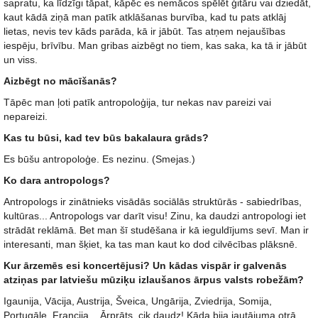
sapratu, ka līdzīgi tāpat, kāpēc es nemācos spēlēt ģitāru vai dziedāt,
kaut kādā ziņā man patīk atklāšanas burvība, kad tu pats atklāj
lietas, nevis tev kāds parāda, kā ir jābūt. Tas atņem nejaušības
iespēju, brīvību. Man gribas aizbēgt no tiem, kas saka, ka tā ir jābūt
un viss.
Aizbēgt no mācīšanās?
Tāpēc man ļoti patīk antropoloģija, tur nekas nav pareizi vai
nepareizi.
Kas tu būsi, kad tev būs bakalaura grāds?
Es būšu antropoloģe. Es nezinu. (Smejas.)
Ko dara antropologs?
Antropologs ir zinātnieks visādās sociālās struktūrās - sabiedrības,
kultūras... Antropologs var darīt visu! Zinu, ka daudzi antropologi iet
strādāt reklāmā. Bet man šī studēšana ir kā ieguldījums sevī. Man ir
interesanti, man šķiet, ka tas man kaut ko dod cilvēcības plāksnē.
Kur ārzemēs esi koncertējusi? Un kādas vispār ir galvenās
atziņas par latviešu mūziķu izlaušanos ārpus valsts robežām?
Igaunija, Vācija, Austrija, Šveica, Ungārija, Zviedrija, Somija,
Portugāle, Francija... Ārprāts, cik daudz! Kāda bija jautājuma otrā