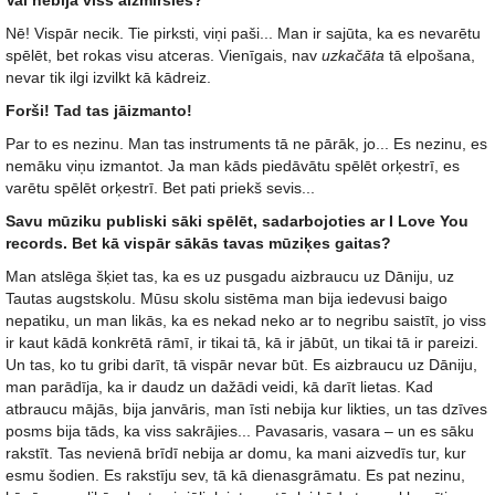
Vai nebija viss aizmirsies?
Nē! Vispār necik. Tie pirksti, viņi paši... Man ir sajūta, ka es nevarētu
spēlēt, bet rokas visu atceras. Vienīgais, nav
uzkačāta
tā elpošana,
nevar tik ilgi izvilkt kā kādreiz.
Forši! Tad tas jāizmanto!
Par to es nezinu. Man tas instruments tā ne pārāk, jo... Es nezinu, es
nemāku viņu izmantot. Ja man kāds piedāvātu spēlēt orķestrī, es
varētu spēlēt orķestrī. Bet pati priekš sevis...
Savu mūziku publiski sāki spēlēt, sadarbojoties ar I Love You
records. Bet kā vispār sākās tavas mūziķes gaitas?
Man atslēga šķiet tas, ka es uz pusgadu aizbraucu uz Dāniju, uz
Tautas augstskolu. Mūsu skolu sistēma man bija iedevusi baigo
nepatiku, un man likās, ka es nekad neko ar to negribu saistīt, jo viss
ir kaut kādā konkrētā rāmī, ir tikai tā, kā ir jābūt, un tikai tā ir pareizi.
Un tas, ko tu gribi darīt, tā vispār nevar būt. Es aizbraucu uz Dāniju,
man parādīja, ka ir daudz un dažādi veidi, kā darīt lietas. Kad
atbraucu mājās, bija janvāris, man īsti nebija kur likties, un tas dzīves
posms bija tāds, ka viss sakrājies... Pavasaris, vasara – un es sāku
rakstīt. Tas nevienā brīdī nebija ar domu, ka mani aizvedīs tur, kur
esmu šodien. Es rakstīju sev, tā kā dienasgrāmatu. Es pat nezinu,