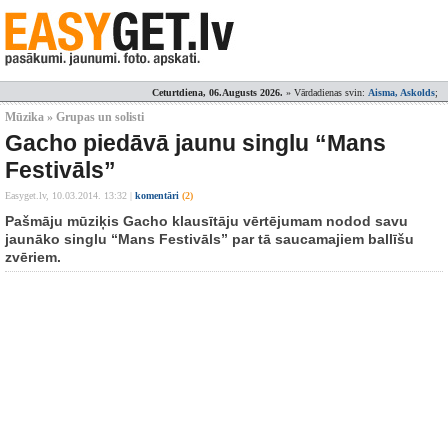
Ceturtdiena, 06.Augusts 2026.
» Vārdadienas svin:
Aisma, Askolds
;
Mūzika » Grupas un solisti
Gacho piedāvā jaunu singlu “Mans
Festivāls”
Easyget.lv,
10.03.2014. 13:32
|
komentāri
(2)
Pašmāju mūziķis Gacho klausītāju vērtējumam nodod savu
jaunāko singlu “Mans Festivāls” par tā saucamajiem ballīšu
zvēriem.