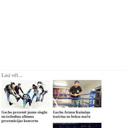
Lasi vēl...
Gacho prezentē jauno singlu
Gacho Artusu Kaimiņu
un izsludina albuma
izaicina uz boksa maču
prezentācijas koncertu