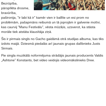
Bezrūpība,
pārspīlēta drosme,
bravūrība,
pašironija, "ir labi kā ir" kamēr vien ir ballīte un esi prom no
problēmām, pašapmāns reibumā un tā joprojām ir galvenie motīvi,
kas caurvij "Manu Festivālu", vēsta mūziķis, uzsverot, ka stāsta
morāle tiek atstāta klausītāja ziņā.
Šis ir pirmais singls no Gacho gaidāmā otrā studijas albuma, kas tiks
izdots maijā. Dziesmā piedalās arī jaunais grupas dalībnieks Justs
Sirmais.
Pie singla muzikālā noformējuma strādājis jaunais producents Valdis
„Ashtone” Konstants, bet video veidojis videomākslinieks Dree.