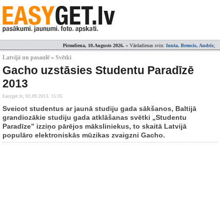
Pirmdiena, 10.Augusts 2026.
» Vārdadienas svin:
Inuta, Brencis, Audris
;
Latvijā un pasaulē » Svētki
Gacho uzstāsies Studentu Paradīzē
2013
Easyget.lv,
02.09.2013. 15:35
Sveicot studentus ar jaunā studiju gada sākšanos, Baltijā
grandiozākie studiju gada atklāšanas svētki „Studentu
Paradīze” izziņo pārējos māksliniekus, to skaitā Latvijā
populāro elektroniskās mūzikas zvaigzni Gacho.