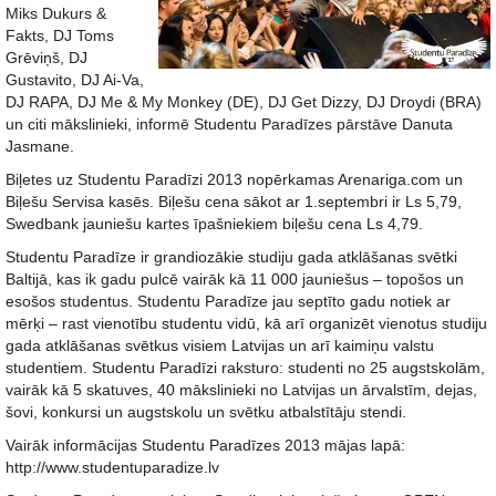
Miks Dukurs &
Fakts, DJ Toms
Grēviņš, DJ
Gustavito, DJ Ai-Va,
DJ RAPA, DJ Me & My Monkey (DE), DJ Get Dizzy, DJ Droydi (BRA)
un citi mākslinieki, informē Studentu Paradīzes pārstāve Danuta
Jasmane.
Biļetes uz Studentu Paradīzi 2013 nopērkamas Arenariga.com un
Biļešu Servisa kasēs. Biļešu cena sākot ar 1.septembri ir Ls 5,79,
Swedbank jauniešu kartes īpašniekiem biļešu cena Ls 4,79.
Studentu Paradīze ir grandiozākie studiju gada atklāšanas svētki
Baltijā, kas ik gadu pulcē vairāk kā 11 000 jauniešus – topošos un
esošos studentus. Studentu Paradīze jau septīto gadu notiek ar
mērķi – rast vienotību studentu vidū, kā arī organizēt vienotus studiju
gada atklāšanas svētkus visiem Latvijas un arī kaimiņu valstu
studentiem. Studentu Paradīzi raksturo: studenti no 25 augstskolām,
vairāk kā 5 skatuves, 40 mākslinieki no Latvijas un ārvalstīm, dejas,
šovi, konkursi un augstskolu un svētku atbalstītāju stendi.
Vairāk informācijas Studentu Paradīzes 2013 mājas lapā:
http://www.studentuparadize.lv