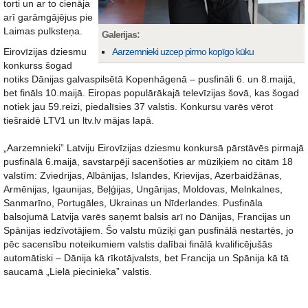
torti un ar to cienāja
arī garāmgājējus pie
Laimas pulksteņa.
Galerijas:
Eirovīzijas dziesmu
Aarzemnieki uzcep pirmo kopīgo kūku
konkurss šogad
notiks Dānijas galvaspilsētā Kopenhāgenā – pusfināli 6. un 8.maijā,
bet fināls 10.maijā. Eiropas populārākajā televīzijas šovā, kas šogad
notiek jau 59.reizi, piedalīsies 37 valstis. Konkursu varēs vērot
tiešraidē LTV1 un ltv.lv mājas lapā.
„Aarzemnieki” Latviju Eirovīzijas dziesmu konkursā pārstāvēs pirmajā
pusfinālā 6.maijā, savstarpēji sacenšoties ar mūziķiem no citām 18
valstīm: Zviedrijas, Albānijas, Islandes, Krievijas, Azerbaidžānas,
Armēnijas, Igaunijas, Beļģijas, Ungārijas, Moldovas, Melnkalnes,
Sanmarīno, Portugāles, Ukrainas un Nīderlandes. Pusfināla
balsojumā Latvija varēs saņemt balsis arī no Dānijas, Francijas un
Spānijas iedzīvotājiem. Šo valstu mūziķi gan pusfinālā nestartēs, jo
pēc sacensību noteikumiem valstis dalībai finālā kvalificējušās
automātiski – Dānija kā rīkotājvalsts, bet Francija un Spānija kā tā
saucamā „Lielā piecinieka” valstis.