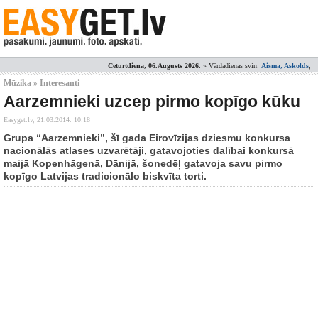
Ceturtdiena, 06.Augusts 2026.
» Vārdadienas svin:
Aisma, Askolds
;
Mūzika » Interesanti
Aarzemnieki uzcep pirmo kopīgo kūku
Easyget.lv,
21.03.2014. 10:18
Grupa “Aarzemnieki”, šī gada Eirovīzijas dziesmu konkursa
nacionālās atlases uzvarētāji, gatavojoties dalībai konkursā
maijā Kopenhāgenā, Dānijā, šonedēļ gatavoja savu pirmo
kopīgo Latvijas tradicionālo biskvīta torti.