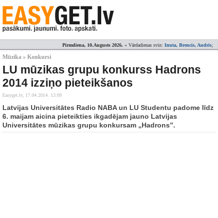
Pirmdiena, 10.Augusts 2026.
» Vārdadienas svin:
Inuta, Brencis, Audris
;
Mūzika » Konkursi
LU mūzikas grupu konkurss Hadrons
2014 izziņo pieteikšanos
Easyget.lv,
17.04.2014. 13:09
Latvijas Universitātes Radio NABA un LU Studentu padome līdz
6. maijam aicina pieteikties ikgadējam jauno Latvijas
Universitātes mūzikas grupu konkursam „Hadrons”.