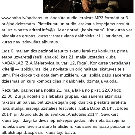
www.naba.lv/hadrons un jānosūta audio ieraksts MP3 formātā ar 3
oriģināldziesmām. Pieteikumu un audio ierakstus iespējams nosūtīt
arī uz e-pasta adresi info@lu.lv ar norādi „konkursam”. Konkursā var
piedalīties grupas, kuras vismaz viens dalībnieks ir LU students, un
kuras nav izdevušas albumus.
Līdz 6. maijam tiks paziņoti iesūtīto skaņu ierakstu konkursa pirmā
etapa uzvarētāji (seši labākie), kas 21. maijā uzstāties klubā
NABAKLAB (Z.A.Meierovica bulvārī 12, Rīgā). Konkursa vērtēšanas
kritēriji — izpildījums, ideju novitāte un oriģinalitāte, skatuves tēls
utml. Priekšroka tiks dota tiem mūziķiem, kuri izpilda pašu sacerētas
dziesmas un kuru kompozīcijas ir dalībnieku dzimtajā valodā.
Rezultātu paziņošana notiks 21. maijā laikā no plkst. 22.00 līdz
22.30. Žūrija noteiks trīs labākās grupas, kas saņems atzinības
rakstus un balvas, bet uzvarētājam papildus tiks piešķirts ieraksta
laiks studijā, iespēja uzstāties festivālos „Laba Daba 2014”, „Bildes
2014” un Jauno studentu svētkos „Aristotelis 2014”. Savukārt
klausītāji, līdzīgi kā divos iepriekšējos gados, interneta balsojumā
noteiks savu favorītu starp finālistiem, kas saņems īpašo pasākuma
atbalstītāja „Lāčplēsis” klausītāju balvu.