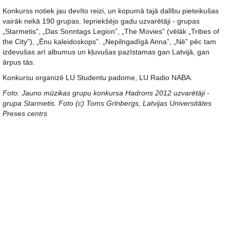
Konkurss notiek jau devīto reizi, un kopumā tajā dalību pieteikušas
vairāk nekā 190 grupas. Iepriekšējo gadu uzvarētāji - grupas
„Starmetis”, „Das Sonntags Legion”, „The Movies” (vēlāk „Tribes of
the City”), „Ēnu kaleidoskops”. „Nepilngadīgā Anna”, „Nē” pēc tam
izdevušas arī albumus un kļuvušas pazīstamas gan Latvijā, gan
ārpus tās.
Konkursu organizē LU Studentu padome, LU Radio NABA.
Foto: Jauno mūzikas grupu konkursa Hadrons 2012 uzvarētāji -
grupa Starmetis. Foto (c) Toms Grīnbergs, Latvijas Universitātes
Preses centrs