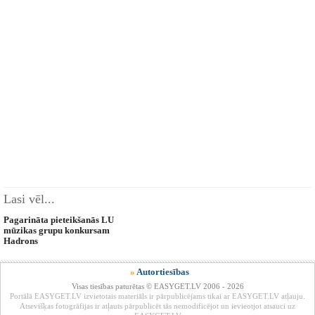
Lasi vēl...
Pagarināta pieteikšanās LU
mūzikas grupu konkursam
Hadrons
»
Autortiesības
Visas tiesības paturētas © EASYGET.LV 2006 - 2026
Portālā EASYGET.LV izvietotais materiāls ir pārpublicējams tikai ar EASYGET.LV atļauju.
Atsevišķas fotogrāfijas ir atļauts pārpublicēt tās nemodificējot un ievieotjot atsauci uz