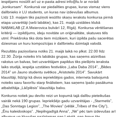
iespējams nosūtīt arī uz e-pasta adresi info@lu.lv ar norādi
„konkursam”. Konkursā var piedalīties grupas, kuras vismaz viens
dalībnieks ir LU students, un kuras nav izdevušas albumus.
Līdz 13. maijam tiks paziņoti iesūtīto skaņu ierakstu konkursa pirmā
etapa uzvarētāji (seši labākie), kas 21. maijā uzstāties klubā
NABAKLAB (Z.A.Meierovica bulvārī 12, Rīgā). Konkursa vērtēšanas
kritēriji — izpildījums, ideju novitāte un oriģinalitāte, skatuves tēls
utml. Priekšroka tiks dota tiem mūziķiem, kuri izpilda pašu sacerētas
dziesmas un kuru kompozīcijas ir dalībnieku dzimtajā valodā.
Rezultātu paziņošana notiks 21. maijā laikā no plkst. 22.00 līdz
22.30. Žūrija noteiks trīs labākās grupas, kas saņems atzinības
rakstus un balvas, bet uzvarētājam papildus tiks piešķirts ieraksta
laiks studijā, iespēja uzstāties festivālos „Laba Daba 2014”, „Bildes
2014” un Jauno studentu svētkos „Aristotelis 2014”. Savukārt
klausītāji, līdzīgi kā divos iepriekšējos gados, interneta balsojumā
noteiks savu favorītu starp finālistiem, kas saņems īpašo pasākuma
atbalstītāja „Lāčplēsis” klausītāju balvu.
Konkurss notiek jau devīto reizi un kopumā tajā dalību pieteikušas
vairāk nekā 190 grupas. Iepriekšējo gadu uzvarētājas - „Starmetis”,
„Das Sonntags Legion”, „The Movies” (vēlāk „Tribes of the City”),
„Ēnu kaleidoskops”. „Nepilngadīgā Anna”, „Nē” pēc tam izdevušas arī
albumus un kļuvušas pazīstamas gan Latvijā, gan ārpus tās.