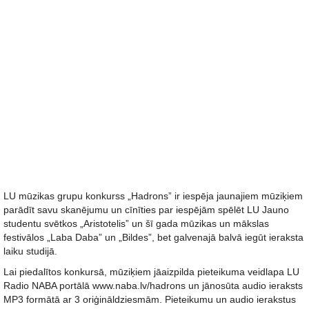
LU mūzikas grupu konkurss „Hadrons” ir iespēja jaunajiem mūziķiem
parādīt savu skanējumu un cīnīties par iespējām spēlēt LU Jauno
studentu svētkos „Aristotelis” un šī gada mūzikas un mākslas
festivālos „Laba Daba” un „Bildes”, bet galvenajā balvā iegūt ieraksta
laiku studijā.
Lai piedalītos konkursā, mūziķiem jāaizpilda pieteikuma veidlapa LU
Radio NABA portālā www.naba.lv/hadrons un jānosūta audio ieraksts
MP3 formātā ar 3 oriģināldziesmām. Pieteikumu un audio ierakstus