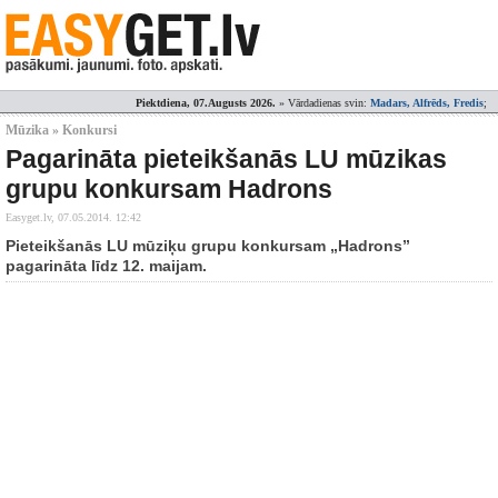
Piektdiena, 07.Augusts 2026.
» Vārdadienas svin:
Madars, Alfrēds, Fredis
;
Mūzika » Konkursi
Pagarināta pieteikšanās LU mūzikas
grupu konkursam Hadrons
Easyget.lv,
07.05.2014. 12:42
Pieteikšanās LU mūziķu grupu konkursam „Hadrons”
pagarināta līdz 12. maijam.