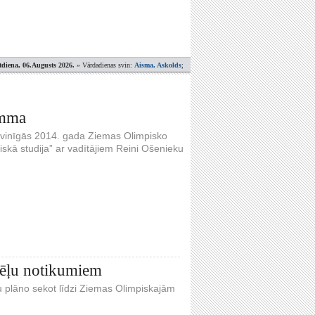
tdiena, 06.Augusts 2026.
» Vārdadienas svin:
Aisma, Askolds
;
amma
 svinīgās 2014. gada Ziemas Olimpisko
iskā studija” ar vadītājiem Reini Ošenieku
pēļu notikumiem
ju plāno sekot līdzi Ziemas Olimpiskajām