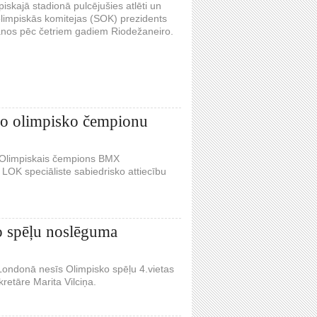
skajā stadionā pulcējušies atlēti un
 olimpiskās komitejas (SOK) prezidents
anos pēc četriem gadiem Riodežaneiro.
ējo olimpisko čempionu
s Olimpiskais čempions BMX
OK speciāliste sabiedrisko attiecību
o spēļu noslēguma
ondonā nesīs Olimpisko spēļu 4.vietas
retāre Marita Vilciņa.