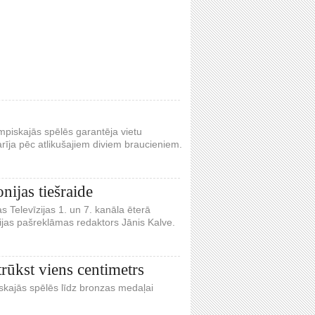
piskajās spēlēs garantēja vietu
arīja pēc atlikušajiem diviem braucieniem.
ijas tiešraide
s Televīzijas 1. un 7. kanāla ēterā
ijas pašreklāmas redaktors Jānis Kalve.
trūkst viens centimetrs
iskajās spēlēs līdz bronzas medaļai