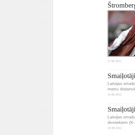
Štromberg
11.08.2012.
Smaiļotāj
Latvijas smaiļ
metru distancē
10.08.2012.
Smaiļotāj
Latvijas smaiļ
divniekiem (K-
10.08.2012.