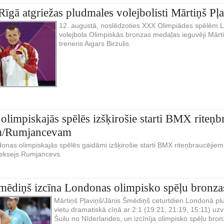
Rīgā atgriežas pludmales volejbolisti Mārtiņš Pļ
12. augustā, noslēdzoties XXX Olimpiādes spēlēm L
volejbola Olimpiskās bronzas medaļas ieguvēji Mārti
treneris Aigars Birzulis.
 olimpiskajās spēlēs izšķirošie starti BMX riteņ
m/Rumjancevam
onas olimpiskajās spēlēs gaidāmi izšķirošie starti BMX riteņbraucējiem, k
eksejs Rumjancevs.
mēdiņš izcīna Londonas olimpisko spēļu bronza
Mārtiņš Pļaviņš/Jānis Šmēdiņš ceturtdien Londonā plu
vietu dramatiskā cīņā ar 2:1 (19:21, 21:19, 15:11) 
Šuilu no Nīderlandes, un izcīnīja olimpisko spēļu bro