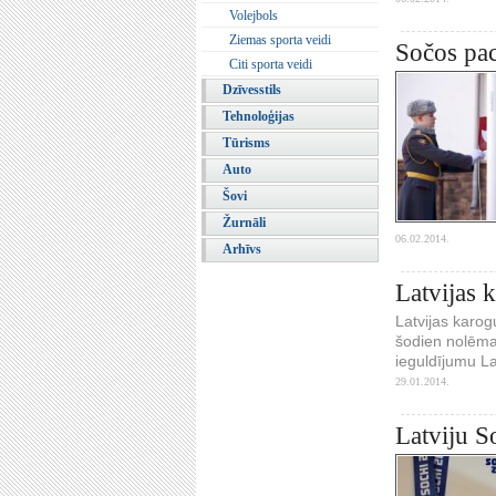
Volejbols
Ziemas sporta veidi
Sočos pac
Citi sporta veidi
Dzīvesstils
Tehnoloģijas
Tūrisms
Auto
Šovi
Žurnāli
06.02.2014.
Arhīvs
Latvijas 
Latvijas karog
šodien nolēma
ieguldījumu La
29.01.2014.
Latviju S