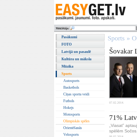
Meklētājs:
Sports » O
Pasākumi
FOTO
Šovakar L
Latvijā un pasaulē
Kultūra un māksla
Mūzika
Sports
Autosports
Basketbols
Cīņas sporta veidi
Futbols
07.02.2014.
Hokejs
Motosports
71% Latvi
Olimpiskās spēles
„Viasat” aptau
Orientēšanās
spēlēm Sočos
Velosports
06.02.2014.