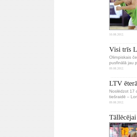
10.08.2012.
Visi trīs 
Olimpiskais č
pusfinālā jau 
09.08.2012.
LTV ēterā
Noslēdzot 17 d
tiešraidē – Lo
09.08.2012.
Tāllēcēja