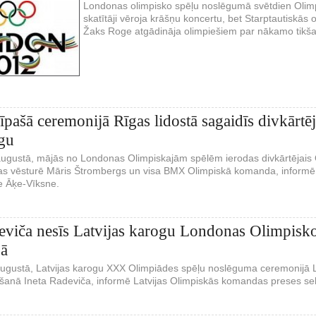
Londonas olimpisko spēļu noslēgumā svētdien Olimpi
skatītāji vēroja krāšņu koncertu, bet Starptautiskās
Žaks Roge atgādināja olimpiešiem par nākamo tikš
īpašā ceremonijā Rīgas lidostā sagaidīs divkārt
gu
augustā, mājās no Londonas Olimpiskajām spēlēm ierodas divkārtējai
as vēsturē Māris Štrombergs un visa BMX Olimpiskā komanda, informē L
e Āķe-Vīksne.
eviča nesīs Latvijas karogu Londonas Olimpisk
jā
augustā, Latvijas karogu XXX Olimpiādes spēļu noslēguma ceremonijā L
kšanā Ineta Radeviča, informē Latvijas Olimpiskās komandas preses sek