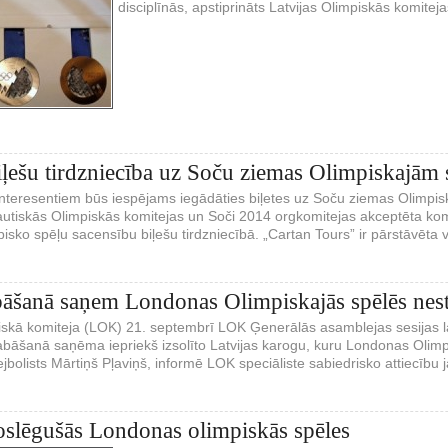
disciplīnās, apstiprināts Latvijas Olimpiskās komitej
iļešu tirdzniecība uz Soču ziemas Olimpiskajām
nteresentiem būs iespējams iegādāties biļetes uz Soču ziemas Olimpisk
tautiskās Olimpiskās komitejas un Soči 2014 orgkomitejas akceptēta kom
isko spēļu sacensību biļešu tirdzniecībā. „Cartan Tours” ir pārstāvēta v
šanā saņem Londonas Olimpiskajās spēlēs nest
iskā komiteja (LOK) 21. septembrī LOK Ģenerālās asamblejas sesijas la
abāšanā saņēma iepriekš izsolīto Latvijas karogu, kuru Londonas Olim
jbolists Mārtiņš Pļaviņš, informē LOK speciāliste sabiedrisko attiecību
oslēgušās Londonas olimpiskās spēles