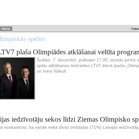
Cetur
limpiskās spēles
TV7 plaša Olimpiādes atklāšanai veltīta progr
Šodien, 7. decembrī, pulksten 17.00, stundu pirms
spēļu atklāšanas tiešraides LTV7 ēterā īpaša „Olimp
un Inesi Vaikuli.
jas iedzīvotāju sekos līdzi Ziemas Olimpisko s
jā noskaidrots, ka vairāk nekā divas trešdaļas (71%) Latvijas iedzīvotā
.