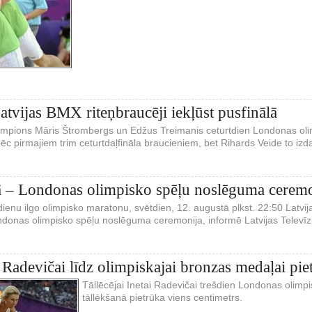
Latvijas BMX riteņbraucēji iekļūst pusfinālā
empions Māris Štrombergs un Edžus Treimanis ceturtdien Londonas olim
pēc pirmajiem trim ceturtdaļfināla braucieniem, bet Rihards Veide to izd
 – Londonas olimpisko spēļu noslēguma ceremon
ienu ilgo olimpisko maratonu, svētdien, 12. augustā plkst. 22:50 Latvija
ndonas olimpisko spēļu noslēguma ceremonija, informē Latvijas Televīz
i Radevičai līdz olimpiskajai bronzas medaļai pie
Tāllēcējai Inetai Radevičai trešdien Londonas olimp
tāllēkšanā pietrūka viens centimetrs.