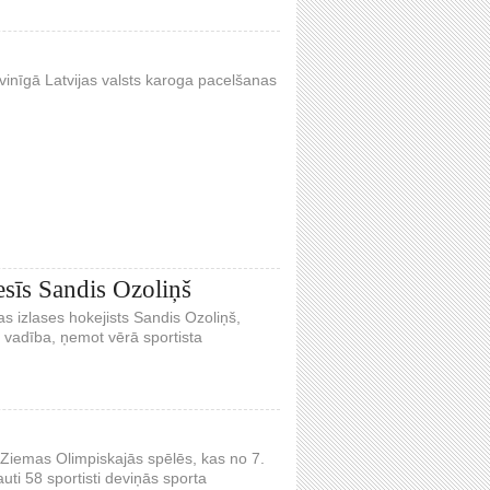
vinīgā Latvijas valsts karoga pacelšanas
esīs Sandis Ozoliņš
s izlases hokejists Sandis Ozoliņš,
 vadība, ņemot vērā sportista
Ziemas Olimpiskajās spēlēs, kas no 7.
auti 58 sportisti deviņās sporta