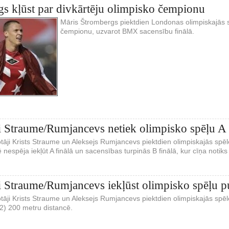
s kļūst par divkārtēju olimpisko čempionu
Māris Štrombergs piektdien Londonas olimpiskajās s
čempionu, uzvarot BMX sacensību finālā.
i Straume/Rumjancevs netiek olimpisko spēļu A 
otāji Krists Straume un Aleksejs Rumjancevs piektdien olimpiskajās spē
 nespēja iekļūt A finālā un sacensības turpinās B finālā, kur cīņa notiks 
i Straume/Rumjancevs iekļūst olimpisko spēļu p
otāji Krists Straume un Aleksejs Rumjancevs piektdien olimpiskajās spē
2) 200 metru distancē.