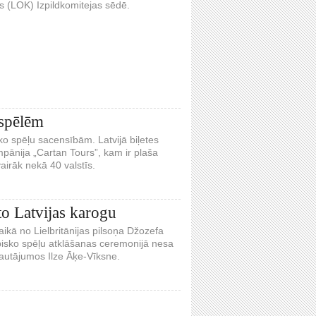
as (LOK) Izpildkomitejas sēdē.
 spēlēm
o spēļu sacensībām. Latvijā biļetes
pānija „Cartan Tours”, kam ir plaša
airāk nekā 40 valstīs.
o Latvijas karogu
ikā no Lielbritānijas pilsoņa Džozefa
pisko spēļu atklāšanas ceremonijā nesa
 jautājumos Ilze Āķe-Vīksne.