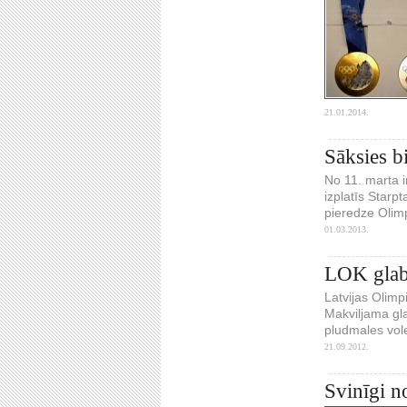
21.01.2014.
Sāksies b
No 11. marta i
izplatīs Starp
pieredze Olimp
01.03.2013.
LOK glabā
Latvijas Olimp
Makviljama gl
pludmales vole
21.09.2012.
Svinīgi n