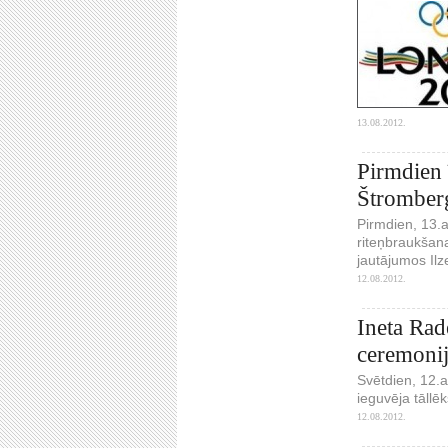
13.08.2012.
Pirmdien 
Štromber
Pirmdien, 13.
riteņbraukšan
jautājumos Ilz
12.08.2012.
Ineta Rad
ceremoni
Svētdien, 12.
ieguvēja tāllē
12.08.2012.