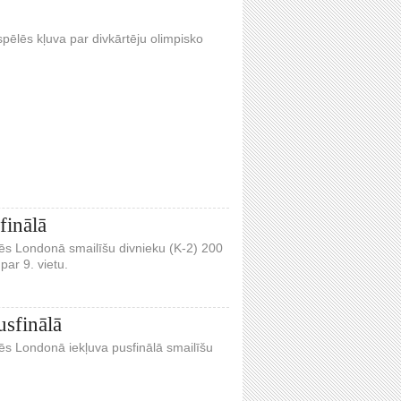
pēlēs kļuva par divkārtēju olimpisko
finālā
lēs Londonā smailīšu divnieku (K-2) 200
par 9. vietu.
usfinālā
lēs Londonā iekļuva pusfinālā smailīšu