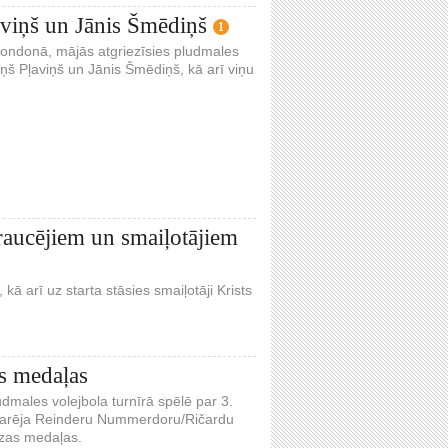
aviņš un Jānis Šmēdiņš
1
ondonā, mājās atgriezīsies pludmales
ņš Pļaviņš un Jānis Šmēdiņš, kā arī viņu
braucējiem un smaiļotājiem
ā arī uz starta stāsies smaiļotāji Krists
s medaļas
dmales volejbola turnīrā spēlē par 3.
uzvarēja Reinderu Nummerdoru/Ričardu
nzas medaļas.