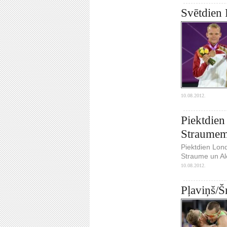
Svētdien 
10.08.2012.
Piektdien
Straume
Piektdien Lond
Straume un Al
10.08.2012.
Pļaviņš/Š