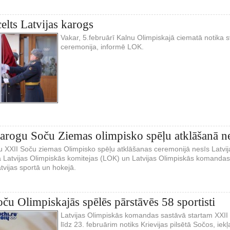
elts Latvijas karogs
Vakar, 5.februārī Kalnu Olimpiskajā ciematā notika s
ceremonija, informē LOK.
karogu Soču Ziemas olimpisko spēļu atklāšanā n
u XXII Soču ziemas Olimpisko spēļu atklāšanas ceremonijā nesīs Latvija
 Latvijas Olimpiskās komitejas (LOK) un Latvijas Olimpiskās komandas
tvijas sportā un hokejā.
oču Olimpiskajās spēlēs pārstāvēs 58 sportisti
Latvijas Olimpiskās komandas sastāvā startam XXII 
līdz 23. februārim notiks Krievijas pilsētā Sočos, iekļ