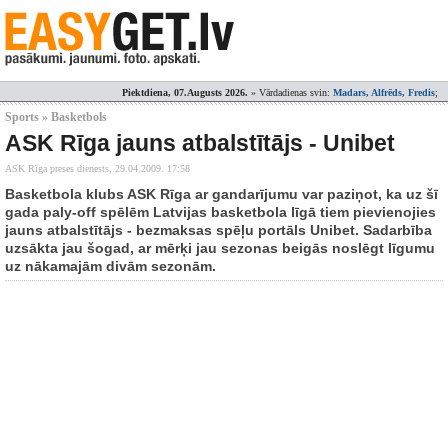
Piektdiena, 07.Augusts 2026.
» Vārdadienas svin:
Madars, Alfrēds, Fredis
;
Sports » Basketbols
ASK Rīga jauns atbalstītājs - Unibet
ASK Rīga preses dienests,
29.04.2009. 17:58
Basketbola klubs ASK Rīga ar gandarījumu var paziņot, ka uz šī
gada paly-off spēlēm Latvijas basketbola līgā tiem pievienojies
jauns atbalstītājs - bezmaksas spēļu portāls Unibet. Sadarbība
uzsākta jau šogad, ar mērķi jau sezonas beigās noslēgt līgumu
uz nākamajām divām sezonām.