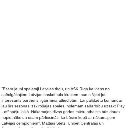
"Esam jauni spēlētāji Latvijas tirgū, un ASK Rīga kā viens no
spēcīgākajiem Latvijas basketbola klubiem mums šķiet ļoti
interesants partneris ilgtermiņa attiecībām. Lai palīdzētu komandai
jau šīs sezonas izšķirošajās spēlēs, nolēmām sadarbību uzsākt Play
- off spēļu laikā. Nākamajos divos gados mūsu atbalsts būs daudz
nopietnāks un esam pārliecināti, ka būsim kopā ar nākamajiem
Latvijas čempioniem", Mattias Stetz, Unibet Centrālas un