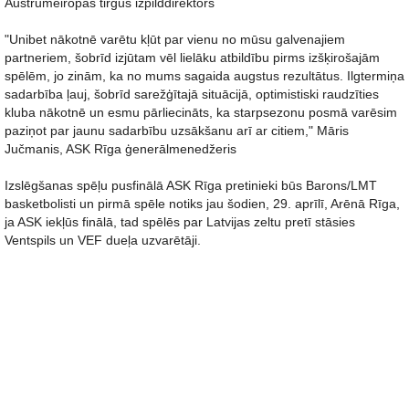
Austrumeiropas tirgus izpilddirektors
"Unibet nākotnē varētu kļūt par vienu no mūsu galvenajiem
partneriem, šobrīd izjūtam vēl lielāku atbildību pirms izšķirošajām
spēlēm, jo zinām, ka no mums sagaida augstus rezultātus. Ilgtermiņa
sadarbība ļauj, šobrīd sarežģītajā situācijā, optimistiski raudzīties
kluba nākotnē un esmu pārliecināts, ka starpsezonu posmā varēsim
paziņot par jaunu sadarbību uzsākšanu arī ar citiem," Māris
Jučmanis, ASK Rīga ģenerālmenedžeris
Izslēgšanas spēļu pusfinālā ASK Rīga pretinieki būs Barons/LMT
basketbolisti un pirmā spēle notiks jau šodien, 29. aprīlī, Arēnā Rīga,
ja ASK iekļūs finālā, tad spēlēs par Latvijas zeltu pretī stāsies
Ventspils un VEF dueļa uzvarētāji.