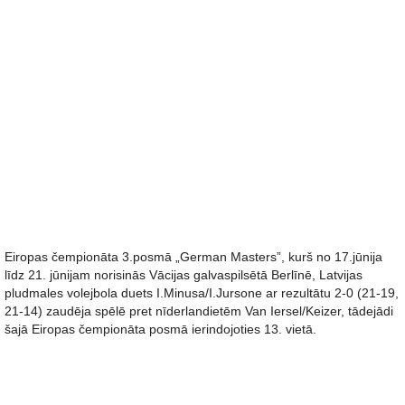
Eiropas čempionāta 3.posmā „German Masters”, kurš no 17.jūnija
līdz 21. jūnijam norisinās Vācijas galvaspilsētā Berlīnē, Latvijas
pludmales volejbola duets I.Minusa/I.Jursone ar rezultātu 2-0 (21-19,
21-14) zaudēja spēlē pret nīderlandietēm Van Iersel/Keizer, tādejādi
šajā Eiropas čempionāta posmā ierindojoties 13. vietā.