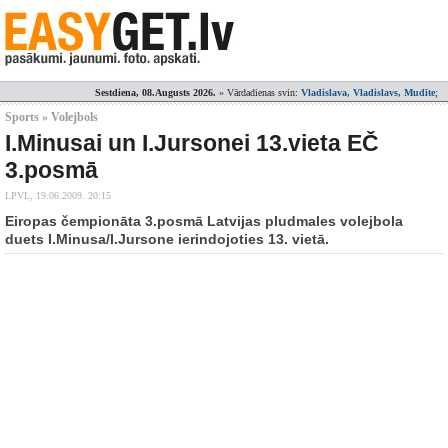
Sestdiena, 08.Augusts 2026.
» Vārdadienas svin:
Vladislava, Vladislavs, Mudīte
;
Sports » Volejbols
I.Minusai un I.Jursonei 13.vieta EČ
3.posmā
LPVL,
19.06.2009. 20:15
Eiropas čempionāta 3.posmā Latvijas pludmales volejbola
duets I.Minusa/I.Jursone ierindojoties 13. vietā.