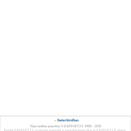
»
Autortiesības
Visas tiesības paturētas © EASYGET.LV 2006 - 2026
Portālā EASYGET.LV izvietotais materiāls ir pārpublicējams tikai ar EASYGET.LV atļauju.