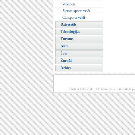
Volejbols
Ziemas sporta veidi
Citi sporta veidi
Dzīvesstils
Tehnoloģijas
Tūrisms
Auto
Šovi
Žurnāli
Arhīvs
Portālā EASYGET.LV izvietotais materiāls ir pā