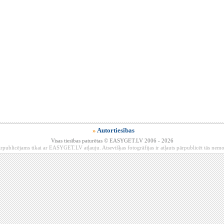
»
Autortiesības
Visas tiesības paturētas © EASYGET.LV 2006 - 2026
rpublicējams tikai ar EASYGET.LV atļauju. Atsevišķas fotogrāfijas ir atļauts pārpublicēt tās ne