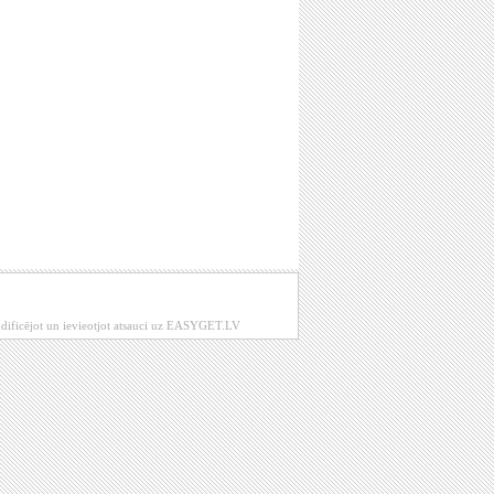
modificējot un ievieotjot atsauci uz EASYGET.LV