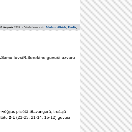
07.Augusts 2026.
» Vārdadienas svin:
Madars, Alfrēds, Fredis
;
A.Samoilovs/R.Sorokins guvuši uzvaru
rvēģijas pilsētā Stavangerā, trešajā
ltātu
2-1
(21-23, 21-14, 15-12)
guvuši