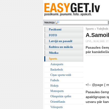
Meklētājs:
Sports » Volejbols
Pasākumi
A.Samoil
FOTO
Latvijā un pasaulē
LPVL,
30.06.2009. 17
Kultūra un māksla
Pasaules čemp
pār kanādieši
Mūzika
Sports
Autosports
Basketbols
Cīņas sporta veidi
Futbols
<!-- @page { m
Hokejs
Motosports
Pasaules čempio
Olimpiskās spēles
apakšgrupas sp
uzvaru pār ka
Orientēšanās
Velosports