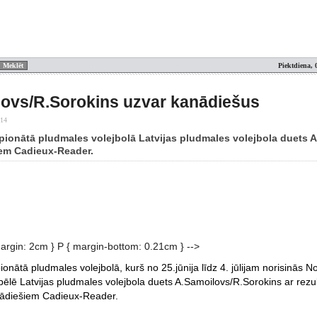
Piektdiena, 
ovs/R.Sorokins uzvar kanādiešus
:14
ionātā pludmales volejbolā Latvijas pludmales volejbola duets 
em Cadieux-Reader.
argin: 2cm } P { margin-bottom: 0.21cm } -->
nātā pludmales volejbolā, kurš no 25.jūnija līdz 4. jūlijam norisinās No
ēlē Latvijas pludmales volejbola duets A.Samoilovs/R.Sorokins ar rezu
nādiešiem
Cadieux-Reader.